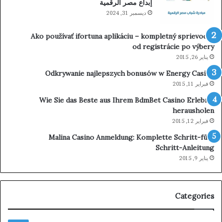
إبداع مصر الرقمية
ديسمبر 31, 2024
Ako používať ifortuna aplikáciu – kompletný sprievodca
od registrácie po výbery
يناير 26, 2015
Odkrywanie najlepszych bonusów w Energy Casino
فبراير 11, 2015
Wie Sie das Beste aus Ihrem BdmBet Casino Erlebnis
herausholen
فبراير 12, 2015
Malina Casino Anmeldung: Komplette Schritt-für-
Schritt-Anleitung
يناير 9, 2015
Categories