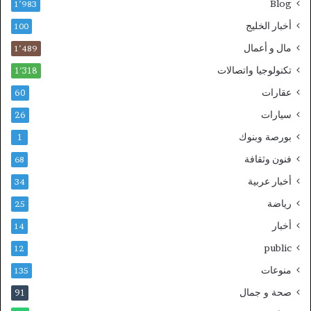
Blog
1٬983
أخبار الخليج
100
مال و أعمال
1٬489
تكنولوجيا واتصالات
1٬318
عقارات
60
سيارات
26
بورصة وبنوك
1
فنون وثقافة
68
أخبار عربية
34
رياضة
25
أخبار
14
public
12
منوعات
135
صحة و جمال
91