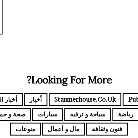
Looking For More?
Pub
Stanmerhouse.co.uk
أخبار
أخبار ا
رياضة
سياحة و ترفيه
سيارات
صحة و جم
فنون وثقافة
مال و أعمال
منوعات