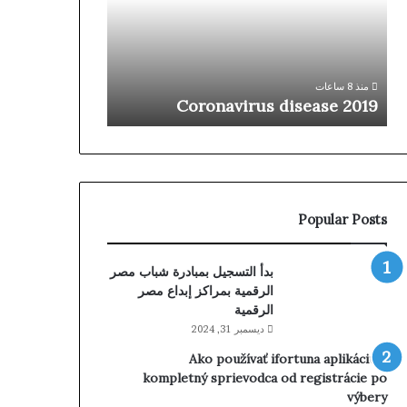
المفاصل
بمصر..
منذ 9 ساعات
«آرثروبوتيك»
ثورة جديدة في
تُدخل
بمصر.. «آرثروبو
منذ 8 ساعات
الجيل
Coronavirus disease 2019
من الروبوتات ا
الرابع
من
الروبوتات
الجراحية
لتغيير
المفاصل
Popular Posts
بدأ التسجيل بمبادرة شباب مصر
الرقمية بمراكز إبداع مصر
الرقمية
ديسمبر 31, 2024
Ako používať ifortuna aplikáciu –
kompletný sprievodca od registrácie po
výbery