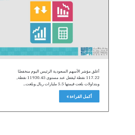
Providers
منذ 15 ساعة
rty Verification
Providers
أغلق مؤشر الأسهم السعودية الرئيس اليوم منخفضًا
117.22 نقطة ليقفل عند مستوى 11930.45 نقطة,
وبتداولات بلغت قيمتها 5.5 مليارات ريال.وبلغت…
أكمل القراءة »