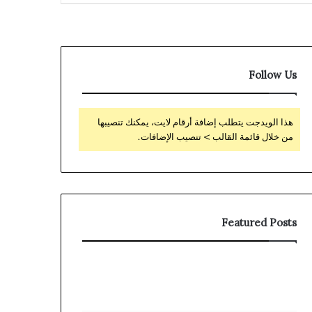
Follow Us
هذا الويدجت يتطلب إضافة أرقام لايت، يمكنك تنصيبها
من خلال قائمة القالب > تنصيب الإضافات.
Featured Posts
Coronavirus
ثورة
disease
جديدة
2019
في
جراحات