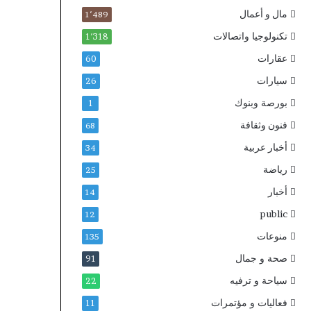
مال و أعمال
1٬489
تكنولوجيا واتصالات
1٬318
عقارات
60
سيارات
26
بورصة وبنوك
1
فنون وثقافة
68
أخبار عربية
34
رياضة
25
أخبار
14
public
12
منوعات
135
صحة و جمال
91
سياحة و ترفيه
22
فعاليات و مؤتمرات
11