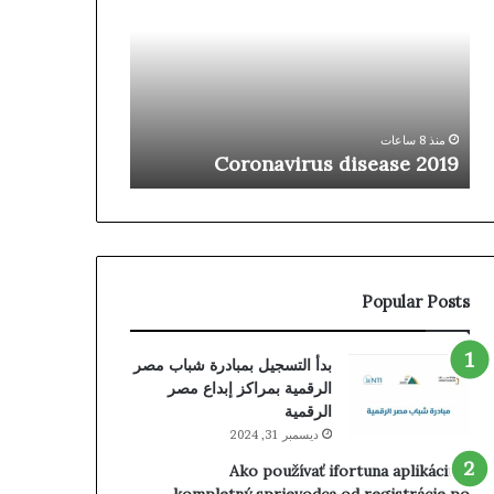
2019
في
جراحات
المفاصل
بمصر..
منذ 9 ساعات
«آرثروبوتيك»
ثورة جديدة في
تُدخل
بمصر.. «آرثروبو
منذ 8 ساعات
الجيل
Coronavirus disease 2019
من الروبوتات ا
الرابع
من
الروبوتات
الجراحية
لتغيير
المفاصل
Popular Posts
بدأ التسجيل بمبادرة شباب مصر
الرقمية بمراكز إبداع مصر
الرقمية
ديسمبر 31, 2024
Ako používať ifortuna aplikáciu –
kompletný sprievodca od registrácie po