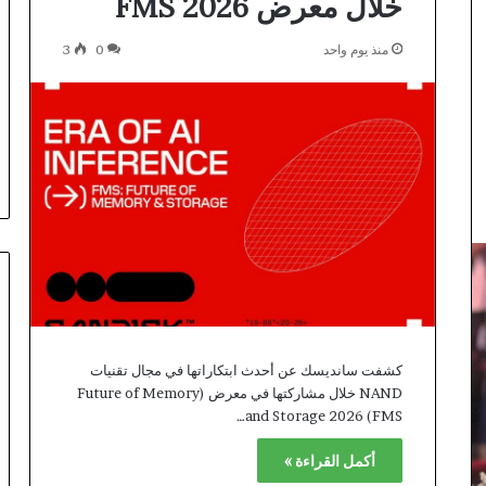
خلال معرض FMS 2026
best
welcome
bonuses
منذ يوم واحد
0
3
at
منذ ساعة واحدة
Best
Unlocking the best welcome
Online
bonuses at Best Online Pokies
Lizaro Third-Pa
Pokies
Australia: your 2026 guide
Australia:
your
2026
guide
كشفت سانديسك عن أحدث ابتكاراتها في مجال تقنيات
NAND خلال مشاركتها في معرض (Future of Memory
and Storage 2026 (FMS…
أكمل القراءة »