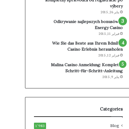
výbery
يناير 26, 2015
Odkrywanie najlepszych bonusów w
Energy Casino
فبراير 11, 2015
Wie Sie das Beste aus Ihrem BdmBet
Casino Erlebnis herausholen
فبراير 12, 2015
Malina Casino Anmeldung: Komplette
Schritt-für-Schritt-Anleitung
يناير 9, 2015
Categories
Blog
1٬983