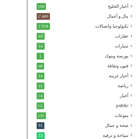
أخبار الخليج
100
مال و أعمال
1٬489
تكنولوجيا واتصالات
1٬318
عقارات
60
سيارات
26
بورصة وبنوك
1
فنون وثقافة
68
أخبار عربية
34
رياضة
25
أخبار
14
public
12
منوعات
135
صحة و جمال
91
سياحة و ترفيه
22