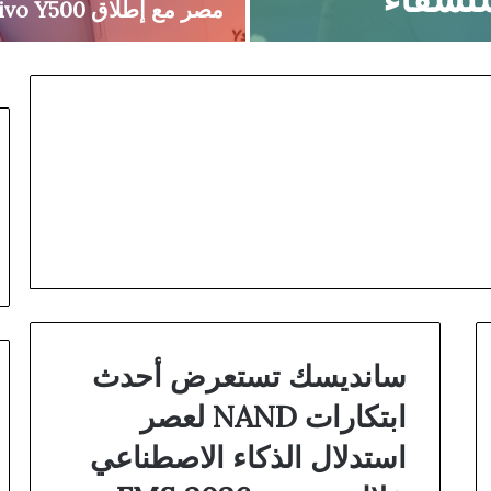
مصر مع إطلاق vivo Y500
سانديسك تستعرض أحدث
ابتكارات NAND لعصر
Unlocking
استدلال الذكاء الاصطناعي
the