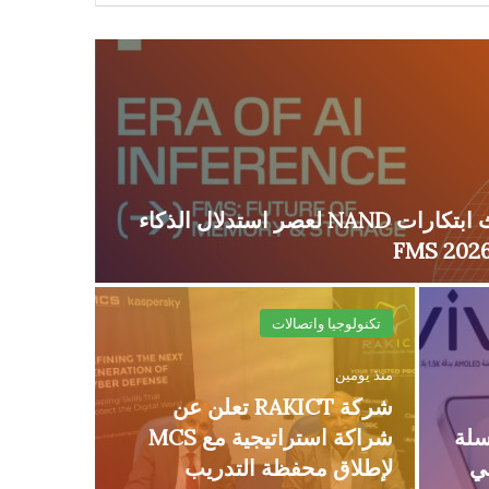
تكنولوجيا و
سانديسك تستعرض أحدث ابتكارات NAND لعصر استدلال الذكاء
منذ يومين
تكنولوجيا واتصالات
منذ يومين
شركة RAKICT تعلن عن
سلة
شراكة استراتيجية مع MCS
في
لإطلاق محفظة التدريب
لشحن 