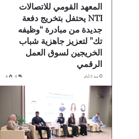
المعهد القومي للاتصالات
NTI يحتفل بتخريج دفعة
جديدة من مبادرة “وظيفه
تك” لتعزيز جاهزية شباب
الخريجين لسوق العمل
الرقمي
منذ 3 أيام
0
4