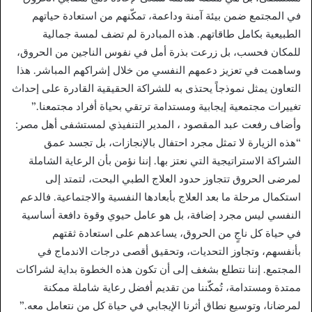
في المجتمع ضمن بيئة آمنة وداعمة، تمكّنهم من استعادة حياتهم
الطبيعية بكامل طاقاتهم. هذه المبادرة لم تضف لمسة جمالية
للمكان فحسب، بل زرعت بذرة أمل في نفوس الناجين من الحروق،
وساهمت في تعزيز دعمهم النفسي من خلال إشراكهم المباشر. هذا
التعاون يمثل نموذجاً يحتذى به للشراكة الحقيقية القادرة على إحداث
تغييرات مجتمعية إيجابية ومستدامة ترتقي بحياة أفراد مجتمعنا.”
وأضاف رفعت عبد المقصود ، المدير التنفيذي لمستشفى أهل مصر:
“هذه الزيارة لا تمثل مجرد احتفال بالإنجازات، بل تجسد عمق
الشراكة الاستراتيجية التي نعتز بها. إننا نؤمن بأن الرعاية الشاملة
لمرضى الحروق تتجاوز حدود العلاج الطبي البحت، لتمتد إلى
استكمال مرحلة ما بعد العلاج بأبعادها النفسية والاجتماعية. فالدعم
النفسي ليس مجرد إضافة، بل هو عامل حيوي وقوة دافعة أساسية
في حياة كل ناجٍ من الحروق، يساعدهم على استعادة ثقتهم
بأنفسهم، وتجاوز التحديات، وتحقيق أقصى درجات الاندماج في
المجتمع. إننا نتطلع بشغف إلى أن تكون هذه الخطوة بداية لشراكات
ممتدة ومستدامة، تُمكّننا من تقديم أفضل رعاية شاملة ممكنة
لمرضانا، وتوسيع نطاق أثرنا الإيجابي في حياة كل من نتعامل معه.”