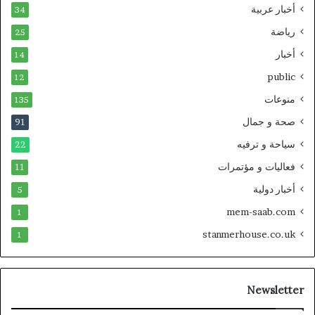
أخبار عربية
34
رياضة
25
أخبار
14
public
12
منوعات
135
صحة و جمال
91
سياحة و ترفيه
22
فعاليات و مؤتمرات
11
أخبار دولية
5
mem-saab.com
1
stanmerhouse.co.uk
1
Newsletter