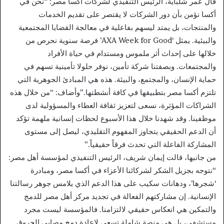
قال عمر شلباية، الرئيس التنفيذي لشركات أكسا مصر: “نحن في
أكسا نؤمن بأن دور الشركات لا يقتصر على تقديم الخدمات
والمنتجات، بل يمتد ليسهم بفاعلية في معالجة القضايا المجتمعية
والبيئية. يمثل ‘AXA Week for Good’ فرصة سنوية نحرص من
خلالها على إحداث أثر ملموس ومستدام في حياة الأفراد
والمجتمعات. وبصفتنا شركة تأمين، نوفر حلولا تأمينية تسهم في
حماية الإنسان، والمجتمع، والبيئة. هذه هي المبادئ الجوهرية التي
تلتزم أكسا مصر بتطبيقها في كافة أنشطتها.”وأضاف: “من خلال هذه
الشراكات المؤثرة، نسعى لتعزيز ثقافة العطاء والمسؤولية لدى
موظفينا. وقد شهدنا خلال هذا الأسبوع لحظات إنسانية ملهمة تؤكد
أن الدعم الحقيقي يتجاوز المفهوم التقليدي، ليصل إلى مستوى
المشاركة الفاعلة التي تحدث فرقاً حقيقياً.”
من جانبها، قالت إيمان شريف، الرئيس التنفيذي لمؤسسة أهل مصر:
“نتوجه بجزيل الشكر لشركائنا الأعزاء في أكسا مصر، ومبادرة
‘شجرها’، ودهانات سكيب على هذا الدعم الذي يلامس جوهر رسالتنا
الإنسانية. إن مشاركتهم الفعالة في تجديد مركز أهل مصر للدمج
والتمكين هي انعكاس حقيقي لالتزامنا. فالمؤسسة ليست مجرد
مستشفى، بل هي منصة شاملة تسعى لإعادة دمج مصابي الحروق