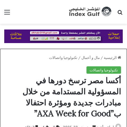
بحث عن
الق
الرئيسية
/
مال و أعمال
/
تكنولوجيا واتصالات
تكنولوجيا واتصالات
أكسا مصر ترسخ دورها في
المسؤولية المستدامة من خلال
مبادرات جديدة ومؤثرة احتفالا
ب”AXA Week for Good”
أرسل
ابراهيم أحمد
يونيو 23, 2025
0
4
3 دقائق