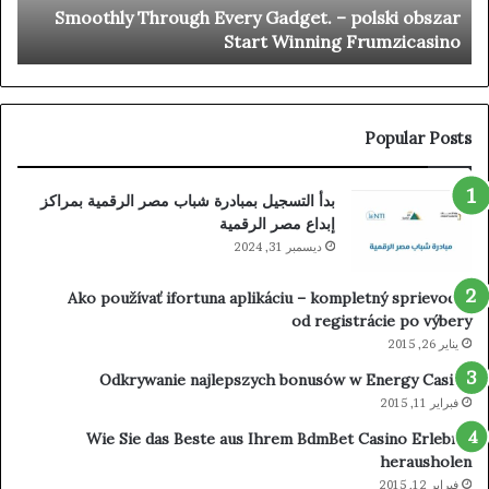
y
Smoothly Through Every Gadget. – polski obszar
oin
Every
n
Start Winning Frumzicasino
the
Gadget.
ion
–
polski
obszar
Start
Popular Posts
Winning
Frumzicasino
بدأ التسجيل بمبادرة شباب مصر الرقمية بمراكز
إبداع مصر الرقمية
ديسمبر 31, 2024
Ako používať ifortuna aplikáciu – kompletný sprievodca
od registrácie po výbery
يناير 26, 2015
Odkrywanie najlepszych bonusów w Energy Casino
فبراير 11, 2015
Wie Sie das Beste aus Ihrem BdmBet Casino Erlebnis
herausholen
فبراير 12, 2015