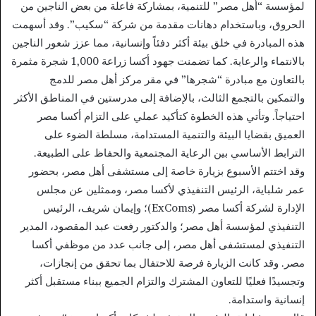
لمؤسسة “أهل مصر” للتنمية، بمشاركة فاعلة من بعض الناجين من
الحروق، وباستخدام دهانات مقدمة من شركة “سكيب”. وقد أسهمت
هذه المبادرة في خلق بيئة أكثر دفئاً وإنسانية، مما عزز شعور الناجين
بالانتماء والرعاية. كما تضمنت جهود أكسا زراعة 1,000 شجرة مثمرة
بالتعاون مع مبادرة “شجرها” في مقر مركز أهل مصر للدمج
والتمكين بالتجمع الثالث، بالإضافة إلى مدرستين في المناطق الأكثر
احتياجاً. وتأتي هذه الخطوة كتأكيد عملي على التزام أكسا مصر
العميق بقضايا البيئة والتنمية المستدامة، مسلطة الضوء على
الترابط الأساسي بين الرعاية المجتمعية والحفاظ على الطبيعة.
وقد اختتم الأسبوع بزيارة خاصة إلى مستشفى أهل مصر، بحضور
عمر شلباية، الرئيس التنفيذي لأكسا مصر، وممثلين عن مجلس
الإدارة لشركة أكسا مصر (ExComs)؛ وإيمان شريف، الرئيس
التنفيذي لمؤسسة أهل مصر؛ والدكتور رفعت عبد المقصود، المدير
التنفيذي لمستشفى أهل مصر، إلى جانب عدد من موظفي أكسا
مصر. وقد كانت الزيارة فرصة للاحتفال بما تحقق من إنجازات،
وتجسيدًا فعليًا للتعاون المشترك والتزام الجميع ببناء مستقبل أكثر
إنسانية واستدامة.