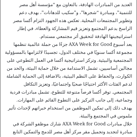
العديد من المبادرات الهادفة، بالتعاون مع “مؤسسة أهل مصر
للتنمية”، ومبادرة “شجرها”، و”سكيب للدهانات”، بهدف دعم
وتطوير المجتمعات المحلية. تعكس هذه الجهود التزام أكسا مصر
الراسخ بدعم المجتمع وتعزيز قيم المشاركة والعطاء، في إطار
استراتيجيتها الهادفة لتحقيق أثر مجتمعي مستدام.
يعد أسبوع AXA Week for Good جزءًا من حملة عالمية تنظمها
مجموعة أكسا سنويًا في مختلف الدول، تجسيدًا لالتزامها بالمسؤولية
المجتمعية والبيئية. وتركز استراتيجية أكسا في العمل التطوعي على
مجالين أساسيين، تشمل الاستدامة من خلال حماية البيئة، والحد من
الكوارث، والحفاظ على النظم البيئية، بالاضافة إلى الحماية الشاملة
لدعم الفئات الأكثر احتياجًا صحيًا واجتماعيًا، وتعزيز التكافل
المجتمعي. توفر أكسا فرصاً متنوعة للتطوع، تشمل مبادرات فردية
وجماعية، إلى جانب التركيز على التطوع القائم على المهارات.
يهدف ذلك إلى تمكين الموظفين من استخدام خبراتهم لإحداث تأثير
ملموس في المجتمع والبيئة.
خلال مبادرات AXA Week for Good شارك موظفو الشركة في
مبادرة لتجديد وتجميل مقر مركز أهل مصر للدمج والتمكين التابع