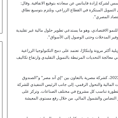
س لشركة إرادة فاينانس عن سعادته بتوقيع الاتفاقية. وقال:
لتمويل المبتكرة في القطاع الزراعي، ونلتزم بتوسيع نطاق
اقتصاد المصري”.
لنمو الاقتصادي، وهو ما يستدعي تطوير حلول مالية غير تقليدية
توفير المدخلات وحتى الوصول إلى الأسواق”.
 أكثر مرونة وابتكارًا، تعتمد على دمج التكنولوجيا الزراعية
في معالجة التحديات المرتبطة بالتمويل التقليدي وارتفاع تكاليف
جدير بالذكر أن شركة إرادة فاينانس تأسست في عام 2022، كشركة مصرية بالتعاون بين “إي آند مصر” و”الصندوق
المالية والتحول الرقمي، إلى جانب الرئيس التنفيذي للشركة
 متطورة تناسب كل مشروع في مختلف الصناعات. وتركز على
 التضامن والشمول المالي. من خلال رفع مستوى المعيشة