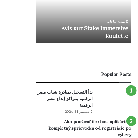
Regions
Roulette
◦
منذ 19 ساعة
NO
rface For All
منذ 4 ساعات
Sign
ign Up Today
Avis sur Stake Immersive
Up
gsta-no.com
Roulette
Today
gangsta-
no.com
Popular Posts
بدأ التسجيل بمبادرة شباب مصر
الرقمية بمراكز إبداع مصر
الرقمية
ديسمبر 31, 2024
Ako používať ifortuna aplikáciu –
kompletný sprievodca od registrácie po
výbery