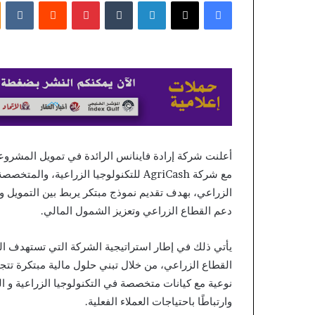
فيسبوك
X
لينكدإن
بينتيريست
DelOro
إلكترونيا
Casino
–
منذ 19 ساعة
Norway
Free Chip DelOro
Join
 Join the Action
the
Action
أعلنت شركة إرادة فاينانس الرائدة في تمويل المشروع
مع شركة AgriCash للتكنولوجيا الزراعية
الزراعي، بهدف تقديم نموذج مبتكر يربط بين التمويل و
دعم القطاع الزراعي وتعزيز الشمول المالي.
يأتي ذلك في إطار استراتيجية الشركة التي تستهدف الت
القطاع الزراعي، من خلال تبني حلول مالية مبتكرة تتجا
نوعية مع كيانات متخصصة في التكنولوجيا الزراعية و ال
وارتباطًا باحتياجات العملاء الفعلية.