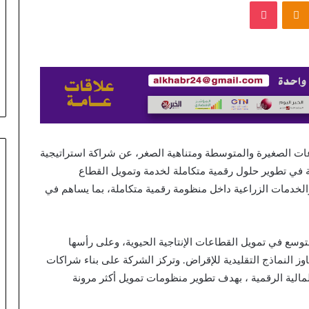
بوكيت
Odnoklassniki
lépésről
lépésre
منذ 3 ساعات
a
Magyar Online Casino
nyeremények
kezdőknek: lépésről lépésre a
Eternal Slots 
világába
nyeremények világába
Casino – Norway
ات الصغيرة والمتوسطة ومتناهية الصغر، عن شراكة استراتيجية
، والمتخصصة في تطوير حلول رقمية متكاملة لخدمة وتمويل القطاع
الخدمات الزراعية داخل منظومة رقمية متكاملة، بما يساهم في
وسع في تمويل القطاعات الإنتاجية الحيوية، وعلى رأسها
وز النماذج التقليدية للإقراض. وتركز الشركة على بناء شراكات
مالية الرقمية ، بهدف تطوير منظومات تمويل أكثر مرونة