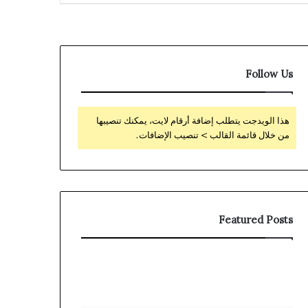
Follow Us
هذا الويدجت يتطلب إضافة أرقام لايت، يمكنك تنصيبها
من خلال قائمة القالب > تنصيب الإضافات.
Featured Posts
Localized
Avis
Interface
sur
For
Stake
All
Immersive