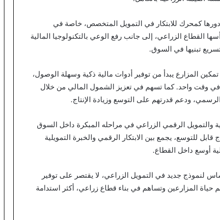
 دورها كمحرك للابتكار في التمويل المتخصص، خاصة في
ها القطاع الزراعي، إلى جانب رفع الوعي بالتكنولوجيا المالية
سريع تبنيها في السوق.
تمكين المزارع يبدأ من توفير أدوات مالية ذكية وسهلة الوصول،
في وقت واحد. كما تسهم في تعزيز الشمول المالي من خلال
لرسمي، ودعم قدرتهم على التوسع وزيادة الإنتاج.
عية والتمويل الرقمي الزراعي في مراحله المبكرة داخل السوق
ابل للتوسع، يجمع بين الابتكار الرقمي والخبرة التمويلية
لية أوسع داخل القطاع.
ضع إرادة فاينانس وAgriCash حجر الأساس لنموذج جديد في التمويل الزراعي، لا يقتصر على توفير
 حياة المزارعين وتساهم في بناء قطاع زراعي، أكثر استدامة