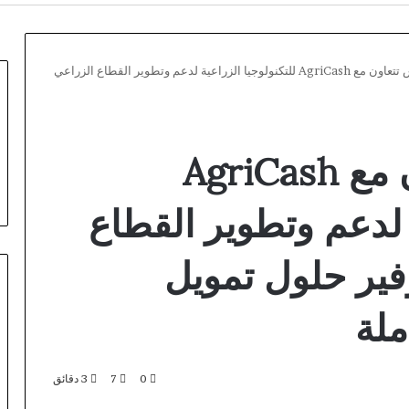
إرادة فاينانس تتعاون مع AgriCash للتكنولوجيا الزراعية لدعم وتطوير القطاع الزراعي
إرادة فاينانس تتعاون مع AgriCash
ة لدعم وتطوير القطاع
فير حلول تمويل
ملة
Magyar
Online
0
7
3 دقائق
Casino
kezdőknek: