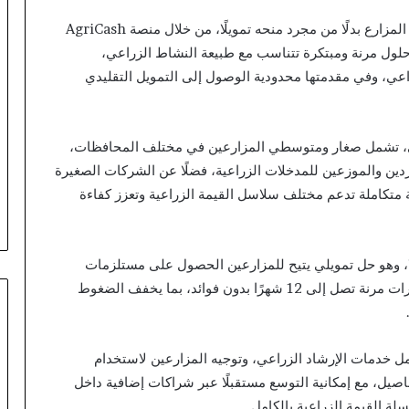
تقدم الشراكة الجديدة نموذجًا مختلفًا يقوم على تمكين المزارع بدلًا من مجرد منحه تمويلًا، من خلال منصة AgriCash
 حلول مرنة ومبتكرة تتناسب مع طبيعة النشاط الزراعي،
اعي، وفي مقدمتها محدودية الوصول إلى التمويل التقليدي
عي، تشمل صغار ومتوسطي المزارعين في مختلف المحافظات،
دين والموزعين للمدخلات الزراعية، فضلًا عن الشركات الصغيرة
 متكاملة تدعم مختلف سلاسل القيمة الزراعية وتعزز كفاءة
ن وادفع لاحقًا”، وهو حل تمويلي يتيح للمزارعين الحصول على مستلزمات
الإنتاج في الوقت المناسب، مع إمكانية السداد على فترات مرنة تصل إلى 12 شهرًا بدون فوائد، بما يخفف الضغوط
مل خدمات الإرشاد الزراعي، وتوجيه المزارعين لاستخدام
صيل، مع إمكانية التوسع مستقبلًا عبر شراكات إضافية داخل
ة القيمة الزراعية بالكامل.