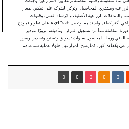
ة تعمل على بناء منظومة رقمية متكاملة تربط بين المزارعين وجهات
لزراعية ومشتري المحاصيل. وتركز الشركة على تمكين صغار
والمدخلات الزراعية الأصلية، والإرشاد الفني، وقنوات
التسويق بما يحوّل التمويل إلى أداة لدعم دورة إنتاج زراعي أكثر كفاءة واستدامة. وتعمل AgriCash على تطوير نموذج
ورة متكاملة تبدأ من تسجيل المزارع وتأهيله، مرورًا بتوفير
دعم الفني وربط المحصول بقنوات تسويق وتصنيع وتصدير. ويعزز
اعي بكفاءة أكبر، كما يمنح المزارعين حلولًا عملية تساعدهم
يست
بوكيت
Odnoklassniki
مشاركة عبر البريد
طباعة