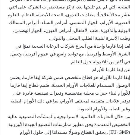
الملحة التي لم يتم تلبيتها بعد، تركز مستحضرات الشركة على اثني
عشر مجالاً علاجياً: مضادات العدوى، الصحة الأيضية، العظام، العلوم
العصبية، الأورام، الجهاز التنفسي، أمراض النساء، أمراض المسالك
البولية والذكورة، طب الأطفال، أمراض العيون، الجهاز الهضمي،
وطب الأسرة لتلبية الطلب المحلي والدولي.
تُعد إيفا فارما واحدة من أسرع شركات الرعاية الصحية نموًا في
الشرق الأوسط وأفريقيا، مع تواجد واسع في عموم أفريقيا، وتعمل
في أكثر من 60 دولة حول العالم.
عن إيفا فارما للأورام
إيفا فارما للأورام هو قطاع متخصص ضمن شركة إيفا فارما، يضمن
الوصول المستدام للعلاجات الأورام الحديثة. صُمم قطاع إيفا فارما
للأورام لبناء خبرات محلية متخصصة وقدرات تصنيعية قادرة على
توفير علاجات متقدمة لمختلف الأورام، بما في ذلك الأورام الصلبة
وغير الصلبة والأورام الدموية.
من خلال التعاونات العالمية الاستراتيجية والمنشآت التصنيعية عالية
التخصيص المعتمدة وفق معايير ممارسات التصنيع الجيدة الأوروبية
(EU-GMP)، يحقق القطاع وصولًا مستدامًا إلى حلول الأورام