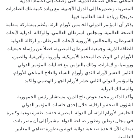
المحلي بمجال صناعة الأدوية، حتى وصلت إلى اعتماد الأدوية
المصرية، وتصديرها إلى الدول الأجنبية، مع زيادة كمية تلك الصادرات
تدريجيًا وزيادة الثقة العالمية فيها.
يذكر أن المؤتمر الدولي الخامس لأورام الرئة، ينُظم بمشاركة منظمة
الصحة العالمية، ومجلس السرطان العالمي، والوكالة الدولية لأبحاث
السرطان، والمجالس الأوروبية لأبحاث السرطان، والوكالة الدولية
للطاقة الذرية، وجمعية السرطان المصرية، فضلاً عن رؤساء جمعيات
الأورام في الولايات المتحدة الأمريكية، وأوروبا، وأفريقيا، والصين،
وروسيا، والإمارات، وذلك بالتزامن مع فعاليات المؤتمر الدولي
الثامن العشر لأورام الثدي وأورام النساء والعلاج المناعي للأورام،
والمؤتمر الدولي الثاني عشر لأورام الجهاز الهضمي والكبد
والمسالك البولية.
وأكد الدكتور محمد عوض تاج الدين، مستشار رئيس الجمهورية
لشؤون الصحة والوقاية، خلال إحدى جلسات المؤتمر الدولي
الخامس لأورام الرئة، أن الدولة المصرية حققت طفرة نوعية وكبيرة
في مجال توطين وتطوير صناعة الدواء، مشيراً إلى أن مصر باتت
تمتلك الآن قاعدة صناعية دوائية قوية ومتطورة تضاهي المعايير
العالمية.