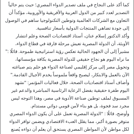
كما أكد على النجاح في ملف تصدير الدواء المصري؛ حيث يتم حالياً
التصدير لعدد كبير من الدول العربية والأفريقية والأوروبية، مؤكداً أن
التعاون مع الشركات العالمية وتوطين التكنولوجيا ساهم في الوصول
إلى جودة تضاهي المنتجات الدولية بأسعار تنافسية.
وأكد الدكتور إسلام عنان، أستاذ اقتصاديات الصحة وعلم انتشار
الأوبئة، أن الدولة المصرية تعيش مرحلة فارقة في قطاع الدواء،
مشيراً إلى أن الجهود الحالية تعكس رؤية استراتيجية طموحة. قائلًا :”
ما نراه اليوم هو نجاح حقيقي للدولة المصرية بكافة مؤسساتها،
وتحويل مصر إلى مركز إقليمي لصناعة الدواء هو حلم يتم صياغته
الآن بالعمل والابتكار، ليصبح واقعاً ملموساً يخدم الأجيال القادمة.”
وأضاف أستاذ اقتصاديات الصحة، خلال فعاليات المؤتمر: “نشهد
اليوم طفرة حقيقية بفضل الرعاية الرئاسية المباشرة والدعم غير
المسبوق لملف توطين صناعة الأدوية في مصر، وهذا التوجه ليس
مجرد سد فجوة، بل هو بناء لأمن قومي دوائي مستدام.
وأوضح، قائلًا : “الدولة المصرية تعمل على أن يكون الدواء المصري
متوفر بصورة أكبر، مما يقلل العبء الاقتصادي ويضمن توافر الدواء
لكل مواطن لأن المواطن المصري يستحق أن يعلم أن دواءه يُصنع