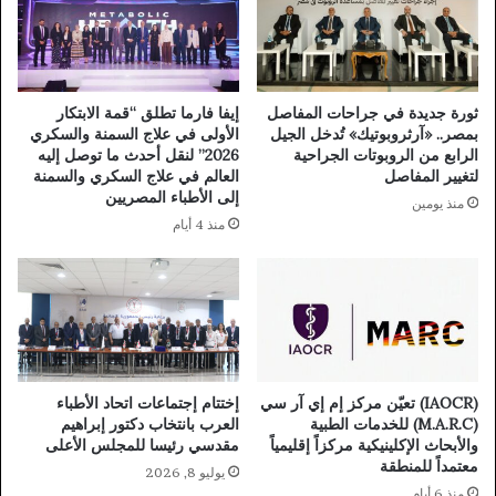
ثورة جديدة في جراحات المفاصل
إيفا فارما تطلق “قمة الابتكار
بمصر.. «آرثروبوتيك» تُدخل الجيل
الأولى في علاج السمنة والسكري
الرابع من الروبوتات الجراحية
2026” لنقل أحدث ما توصل إليه
لتغيير المفاصل
العالم في علاج السكري والسمنة
إلى الأطباء المصريين
منذ يومين
منذ 4 أيام
(IAOCR) تعيّن مركز إم إي آر سي
إختتام إجتماعات اتحاد الأطباء
(M.A.R.C) للخدمات الطبية
العرب بانتخاب دكتور إبراهيم
والأبحاث الإكلينيكية مركزاً إقليمياً
مقدسي رئيسا للمجلس الأعلى
معتمداً للمنطقة
يوليو 8, 2026
منذ 6 أيام