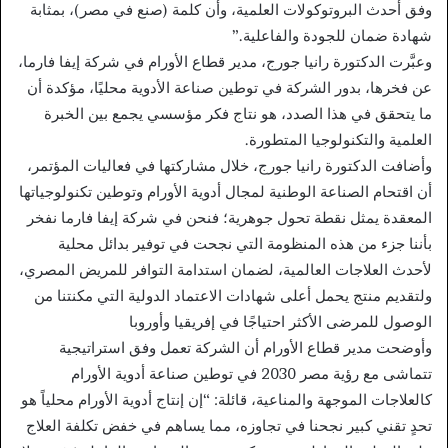
وفق أحدث البروتوكولات العلمية، وأن كلمة (صنع في مصر)، بمثابة
شهادة ضمان للجودة والفاعلية.”
وعبَّرت الدكتورة رانيا جورج، مدير قطاع الأورام في شركة إيفا فارما،
عن فخرها، بدور الشركة في توطين صناعة الأدوية محليًا، مؤكدة أن
ما يتحقق في هذا الصدد، هو نتاج فكر مؤسسي يجمع بين الخبرة
العلمية والتكنولوجيا المتطورة.
وأضافت الدكتورة رانيا جورج، خلال مشاركتها في فعاليات المؤتمر،
أن اقتحام الصناعة الوطنية لمجال أدوية الأورام وتوطين تكنولوجياتها
المعقدة يمثل نقطة تحول جوهرية؛ فنحن في شركة إيفا فارما نفخر
بأننا جزء من هذه المنظومة التي نجحت في توفير بدائل محلية
لأحدث العلاجات العالمية، لضمان استدامة التوافر للمريض المصري،
ولتقديم منتج يحمل أعلى شهادات الاعتماد الدولية التي مكنتنا من
الوصول للمرضى الأكثر احتياجًا في إفريقيا وأوروبا
وأوضحت مدير قطاع الأورام أن الشركة تعمل وفق استراتيجية
تتماشى مع رؤية مصر 2030 في توطين صناعة أدوية الأورام
كالعلاجات الموجهة والمناعية، قائلة: “إن إنتاج أدوية الأورام محلياً هو
تحدٍ تقني كبير نجحنا في تجاوزه، مما يساهم في خفض تكلفة العلاج