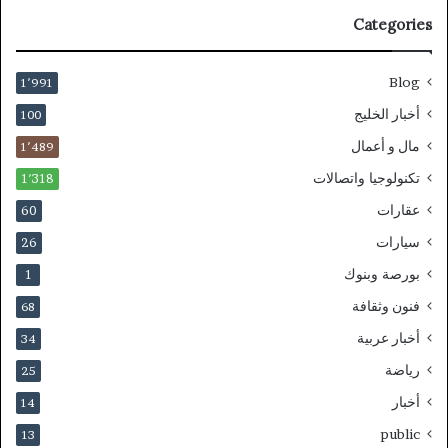
Categories
Blog
1٬991
أخبار الخليج
100
مال و أعمال
1٬489
تكنولوجيا واتصالات
1٬318
عقارات
60
سيارات
26
بورصة وبنوك
1
فنون وثقافة
68
أخبار عربية
34
رياضة
25
أخبار
14
public
13