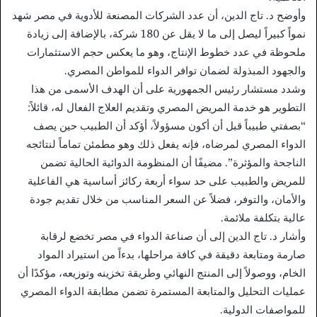
وأوضح د. تاج الدين، أن عدد الشركات المصنعة للأدوية في مصر شهد
نمواً كبيراً ليصل إلى ما لا يقل عن 180 شركة، بالإضافة إلى زيادة
ملحوظة في عدد خطوط الإنتاج، وهو ما يعكس حجم الاستثمارات
والجهود المبذولة لضمان توافر الدواء للمواطن المصري.
وشدد مستشار رئيس الجمهورية على أن الهدف الأسمى من هذا
التطوير هو خدمة المريض المصري وتقديم العلاج الفعال له، قائلاً:
“بصفتي طبيباً قبل أن أكون مسؤولاً، أؤكد أن الطبيب حين يصف
الدواء المصري لمرضاه، فإنه يفعل ذلك وهو مطمئن تماماً لنتائجه
الناجحة والمؤثرة”. مضيفًا أن المنظومة الدوائية الحالية تضمن
للمريض والطبيب على حد سواء أربعة ركائز أساسية هي الفاعلية
والأمان، والتوفر، فضلاً عن السعر المناسب من خلال تقديم جودة
عالية بتكلفة ملائمة.
وأشار د. تاج الدين إلى أن صناعة الدواء في مصر تخضع لرقابة
صارمة ومتابعة دقيقة في كافة مراحلها، بدءاً من استيراد المواد
الخام، ووصولاً إلى المنتج النهائي وطريقة تخزينه وتوزيعه، مؤكدًا أن
عمليات التحليل والمتابعة المستمرة تضمن مطابقة الدواء المصري
للمواصفات الدولية.