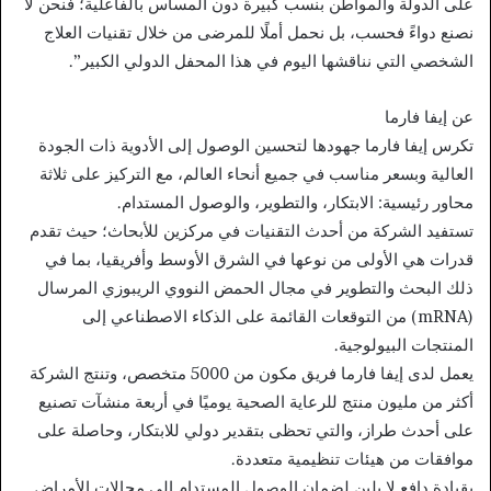
على الدولة والمواطن بنسب كبيرة دون المساس بالفاعلية؛ فنحن لا
نصنع دواءً فحسب، بل نحمل أملًا للمرضى من خلال تقنيات العلاج
الشخصي التي نناقشها اليوم في هذا المحفل الدولي الكبير”.
عن إيفا فارما
تكرس إيفا فارما جهودها لتحسين الوصول إلى الأدوية ذات الجودة
العالية وبسعر مناسب في جميع أنحاء العالم، مع التركيز على ثلاثة
محاور رئيسية: الابتكار، والتطوير، والوصول المستدام.
تستفيد الشركة من أحدث التقنيات في مركزين للأبحاث؛ حيث تقدم
قدرات هي الأولى من نوعها في الشرق الأوسط وأفريقيا، بما في
ذلك البحث والتطوير في مجال الحمض النووي الريبوزي المرسال
(mRNA) من التوقعات القائمة على الذكاء الاصطناعي إلى
المنتجات البيولوجية.
يعمل لدى إيفا فارما فريق مكون من 5000 متخصص، وتنتج الشركة
أكثر من مليون منتج للرعاية الصحية يوميًا في أربعة منشآت تصنيع
على أحدث طراز، والتي تحظى بتقدير دولي للابتكار، وحاصلة على
موافقات من هيئات تنظيمية متعددة.
بقيادة دافع لا يلين لضمان الوصول المستدام إلى مجالات الأمراض