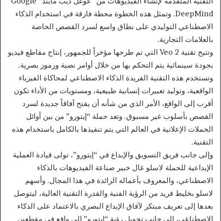
التقنية المتقدمة لإنشاء الفيديوهات من “غوغل ديب مايند” Google
DeepMind. وتمثل هذه الخطوة محطة فارقة في استخدام الذكاء
الاصطناعي التوليدي على نطاق واسع لسرد القصص الخاصة
بالعلامات التجارية.
وتتيح تقنية Veo 2 التي تم طرحها مؤخراً للجمهور، إنتاج مقاطع فيديو
بجودة سينمائية يتم التحكم بها من خلال أوامر نصية ورموز بصرية.
وتستخدم هذه التقنية الفريدة الذكاء الاصطناعي لمحاكاة الفيزياء
الواقعية، وتوليد تعبيرات إنسانية طبيعية، ومستويات من الأداء تكون
أقرب إلى الواقع، الأمر الذي من شأنه أن يفتح آفاقاً جديدة لسرد
القصص بأسلوب غير مسبوق. وتعد حملة “إيتورو” من بين أوائل
الحملات الإعلانية في العالم التي يتم تنفيذها بالكامل باستخدام هذه
التقنية.
وإلى جانب فريق التسويق والإبداع في “إيتورو”، تولى قيادة العملية
الإبداعية للحملة لاسلو غال خبير صناعة الفيديوهات بالذكاء
الاصطناعي، والمعروف بأعماله الرائدة في هذا المجال. وأسهم
لاسلو بخليط فريد من الرؤية الفنية والقدرة التقنية العالية، ليتوصل
بعدها إلى تعريف مبتكر لآفاق الإبداع البصري بالاعتماد على الذكاء
الاصطناعي، إلى جانب تحويل رؤية “إيتورو” إلى واقع في مقطعين