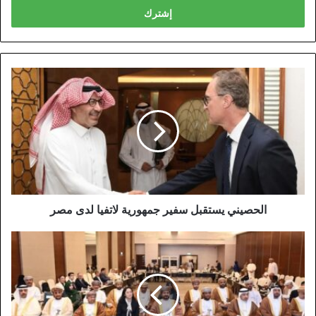
الحصيني يستقبل سفير جمهورية ⁧‫لاتفيا‬⁩ لدى مصر