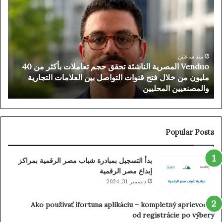
المصرية
سيس
الناشئة
و”س
تحقق
تتعا
حجم
لإعا
تعاملات
تشك
بأكثر
توظ
منذ ساعتين
Venduo المصرية الناشئة تحقق حجم تعاملات بأكثر من 40
من
الك
مليون من خلال فتح قنوات التواصل بين العلامات التجارية
“
40
النا
والمصنعيين المحليين
ا
مليون
برف
من
الثق
خلال
في
فتح
الت
قنوات
إلى
Popular Posts
التواصل
95%
بين
بدأ التسجيل بمبادرة شباب مصر الرقمية بمراكز
العلامات
إبداع مصر الرقمية
التجارية
والمصنعيين
ديسمبر 31, 2024
المحليين
Ako používať ifortuna aplikáciu – kompletný sprievodca
od registrácie po výbery