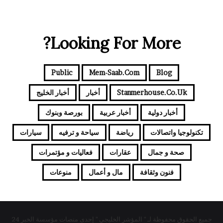
Looking For More?
Public
Mem-Saab.com
Blog
Stanmerhouse.co.uk
أخبار
أخبار الخليج
أخبار دولية
أخبار عربية
بورصة وبنوك
تكنولوجيا واتصالات
رياضة
سياحة و ترفيه
سيارات
صحة و جمال
عقارات
فعاليات و مؤتمرات
فنون وثقافة
مال و أعمال
منوعات
جميع الحقوق محفوظة لـ " المؤشر الخليجي " إحدى منصات مؤسسة الخبر 24