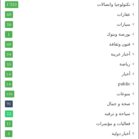
تكنولوجيا واتصالات
1٬323
عقارات
60
سيارات
26
بورصة وبنوك
1
فنون وثقافة
69
أخبار عربية
34
رياضة
25
أخبار
14
public
14
منوعات
135
صحة و جمال
91
سياحة و ترفيه
22
فعاليات و مؤتمرات
11
أخبار دولية
5