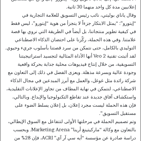
إعلانيين مدة كل واحد منهما 30 ثانية.
وقال ياناي بوليتي، نائب رئيس التسويق للعلامة التجارية في
“إيتورو”: “يمثل الابتكار جزءاً لا يتجزأ من هوية “إيتورو”، ليس فقط
في كيفية تطوير منتجاتنا، بل أيضاً في الطريقة التي نروي بها قصة
علامتنا. وفي هذه الحملة، ركّزنا على احتضان الذكاء الاصطناعي
التوليدي بالكامل، حتى نتمكن من سرد قصتنا بأسلوب جريء وحيوي.
لقد أثبتت تقنية Veo 2 أنها الأداة المثالية لتجسيد استراتيجيتنا
التسويقية، من خلال إنتاج فيديوهات محلية جذابة بحركة واقعية
وجودة عالية وبسرعة مذهلة. ويعزى الفضل في ذلك إلى التعاون مع
شركة رائدة مثل غوغل، والعمل مع أبرز المبدعين في مجال الذكاء
الاصطناعي، لنتمكن في نهاية المطاف من تجاوز الإعلانات التقليدية،
واستكشاف آفاق جديدة عند تقاطع التكنولوجيا والإبداع. وبالتالي،
فإن هذه الحملة ليست مجرد إعلان، بل إعلان يسلط الضوء على
مستقبل التسويق”.
وتم تصميم الحملة في مرحلتها الأولى لتتفاعل مع السوق الإيطالي،
بالتعاون مع وكالة “ماركيتينغ أرينا” Marketing Arena. وبحسب
دراسة صادرة عن مؤسسة “أيه سي آر آي” ACRI، فإن 28% من