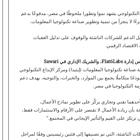
ر التكنولوجي يشهد نموا وتطورا ملحوظًا في مصر، مدفوعًا بدعم
ءًا لا يتجزأ من تنمية وتطوير صناعة تكنولوجيا المعلومات.
سبل الدعم للشركات الناشئة والوقوف على تذليل العقبات
 الاقتصاد الرقمي.
س إدارة
Flat6Labs
، والشريك الإداري في
Sawari
ة بين Flat6Labs وهيئة تنمية صناعة تكنولوجيا المعلومات (إيتيدا) ومركز الإبداع التكنولوجي
 خلال برنامج Invest IT، نموذجًا متكاملًا يجمع بين الموارد، والخبرات، والتوجيه، بهدف دعم
مة التكنولوجيا في مصر.
هج مزدوج؛ أحدهما تقني وتجاري يركّز على تطوير نماذج الأعمال،
خة بأن ريادة الأعمال لا تقتصر على الأرقام والاستثمارات فقط،
رتكز على القيم والتأثير الإيجابي في المجتمع.”
 متنوعة من الشركات الناشئة، التي تم تصنيفها إلى فئتين رئيسيتين وفقًا لمراحل