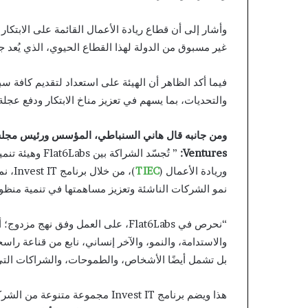
وأشار إلى أن قطاع ريادة الأعمال القائمة على الابتكا
غير مسبوق من الدولة لهذا القطاع الحيوي، الذي يُعد جز
فيما أكد الظاهر أن الهيئة على استعداد لتقديم كافة 
والتحديات، بما يسهم في تعزيز مناخ الابتكار ودفع عجلة
ومن جانبه قال
هاني السنباطي، المؤسس ورئيس مجل
Ventures
:
” تُجسّد الشراك
وريادة الأعمال (
TIEC
)، من
نمو الشركات الناشئة وتعزيز مساهمتها في تنمية منظو
“نحرص في Flat6Labs، على العمل وفق ن
والاستدامة، والنمو، والآخر إنساني، نابع من قناعة راس
بل تشمل أيضًا الأشخاص، والطموحات، والشراكات التي ت
هذا ويضم برنامج Invest IT مجموعة