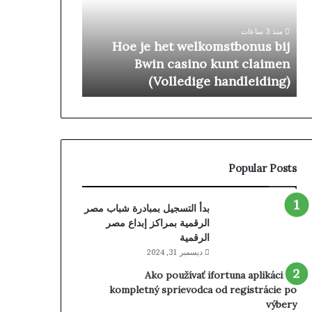
Niewłaściwie
bij
Działa:
Bwin
منذ 3 ساعات
منذ 5 ساعات
Rozwiązywanie
casino
n casino Kod
Hoe je het welkomstbonus bij
Problemów
kunt
iwie Działa:
Bwin casino kunt claimen
claimen
e Problemów
(Volledige handleiding)
(Volledige
handleiding)
Popular Posts
بدأ التسجيل بمبادرة شباب مصر
الرقمية بمراكز إبداع مصر
الرقمية
ديسمبر 31, 2024
Ako používať ifortuna aplikáciu –
kompletný sprievodca od registrácie po
výbery