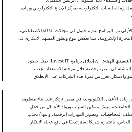
Fla
، والسيدة/ دينا الشنوفي، الرئيس التنفيذي
رشيدي، مديرة إدارة الحاضنات التكنولوجية بمركز الإبداع التكنولوجي وريادة
.
أولى من البرنامج تقديم حلول في مجالات الذكاء الاصطناعي،
 التجارة الإلكترونية، مما يعكس تنوع وتطور المشهد الابتكاري في
لتنفيذي ل
ل
هيئة:
“إن إطلاق برنامج Invest IT، يمثل خطوة
الناشئة في مصر، وخاصة خلال مرحلة الاستعداد لجذب
مو والابتكار، تعزز من قدرة هذه الشركات على الانطلاق
زيز ريادة الأعمال التكنولوجية في مصر، ترتكز على بناء منظومة
 الجامعات، مرورًا بتمكين الشباب ورواد الأعمال من خلال
تلف المحافظات، وتطوير المهارات الرقمية، وانتهاءً بجذب
خاص، باعتباره شريكًا استراتيجيًا في دفع عجلة الابتكار