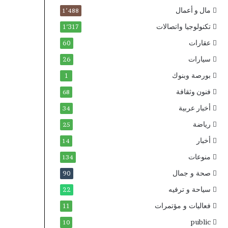
مال و أعمال
1٬488
تكنولوجيا واتصالات
1٬317
عقارات
60
سيارات
26
بورصة وبنوك
1
فنون وثقافة
68
أخبار عربية
34
رياضة
25
أخبار
14
منوعات
134
صحة و جمال
90
سياحة و ترفيه
22
فعاليات و مؤتمرات
11
public
10