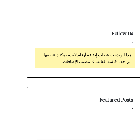
Follow Us
هذا الويدجت يتطلب إضافة أرقام لايت، يمكنك تنصيبها
من خلال قائمة القالب > تنصيب الإضافات.
Featured Posts
Dudespin
Hoe
casino
je
Kod
het
Promocyjny
welkomstbonus