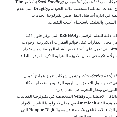
شركات
مرحلة التمويل التأسيسي (
Seed Funding
)، كلًا من
The
اج معدات الحماية الشخصية عالية الجودة،
و
Dragify
التي تقدم
ة في إدارة أساطيل النقل ضمن تكنولوجيا الخدمات
لشحن والتغليف باستخدام أحدث التقنيات.
ات ذكية للتعلم الرقمي،
و
KENNAH
التي توفر حلول ذكية
في مجال العقارات (مثل قوائم العقارات الإلكترونية، وجولات
Ato
التي تعمل على أتمتة فحص أشباه الموصلات باستخدام
لولًا مبتكرة في مجال الأجهزة المنزلية الذكية الموفرة للطاقة،
 (أ) (
Pre-Series A
)،
وتشمل شركات تتميز بنماذج أعمال
ي تقدم حلول التحقق من الهوية الرقمية باستخدام الذكاء
لموردين وتجار التجزئة في مجال إدارة
الذكاء الاصطناعي،
و
Venu
المتخصصة في تكنولوجيا الفعاليات
ضم هذه الفئة
Amanleek
في مجال تكنولوجيا التأمين للأفراد
الذكاء الاصطناعي بتكلفة تنافسية،
و
Hoopoe Digital
التي
اي الضخمة والموقع الجغرافي.