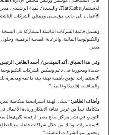
هاني السنباطي، مؤسس ورئيس مجلس الإدارة
t6Labs
للاستثمار Flat6Labs، والسيدة/ لمياء ال
الأعمال، إلى جانب مؤسسى وممثلي الشركات الناشئة
وتشمل قائمة الشركات الناشئة المشاركة في النسخة ال
والتكنولوجيا المالية، والرعاية الصحية الرقمية، وحلول
مصر.
وفي هذا السياق، أكد المهندس/ أحمد الظاهر، الرئيس ا
جديدة ومحورية في دعم وتمكين الشركات التكنولوجية 
الاستثمارات. نؤمن بأهمية تهيئة بيئة داعمة ومحفزة للن
والمنافسة إقليميًا وعالميًا.”
وأضاف الظاهر
:
“تتبنّى الهيئة استراتيجية متكاملة لتع
متكاملة تبدأ من غرس ثقافة الابتكار وريادة الأعمال في
التوسع في نشر مراكز إبداع مصر الرقمية (
كريتيفا
) بمخ
الاستثمارات، وذلك من خلال شراكات فاعلة مع القطاع ال
وتحفيز نمو الشركات الناشئة.”