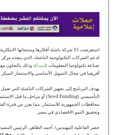
és
kockázatkezelés
منذ 8 ساعات
es: Stratégia és
kockázatkezelés
استعرضت 15 شركة ناشئة أفكارها ومنتجاتها الابتكارية ضمن فعاليات انطلاق النسخة الأولى من برنامج “
لدعم الشركات التكنولوجية الناشئة، الذي ينفذه مركز الا
صناعة تكنولوجيا المعلومات (
إيتيدا
)، وذلك بالتعاون م
أفريقيا في مجال التمويل الأساسي والاستثمار المبكر 
يهدف البرنامج إلى تجهيز الشركات الناشئة التي تعمل 
محافظات الجمهورية للاستثمار، مما يعزز من قدرة ال
وتحقيق النمو الاقتصادي في مصر.
حضر الفاعلية المهندس/ أحمد الظاهر، الرئيس التنفيذي