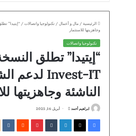
الرئيسية
/
مال و أعمال
/
تكنولوجيا واتصالات
/
وجاهزيتها للاستثمار
تكنولوجيا واتصالات
“إيتيدا” تطلق النسخة
Invest-IT لد
الناشئة وجاهزيتها لل
أرسل
ابراهيم أحمد
أبريل 16, 2025
Realz
بريدا
فيسبوك
X
لينكدإن
بينتيريست
Casino
إلكترونيا
Mines:
Stratégia