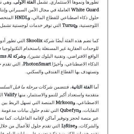
تطورها ونموها الاستثماري. تشمل
الفئة الأولى
، وهي 
White Guard
العاملة في مجال الأمن السيبراني وإنت
حلول ذكاء اصطناعي للقطاع المالي،
و
HNDL
المتخصص
اللوجستية،
و
Turuq
التي توفر خدمات لوجستية تشمل ا
كما تضم هذه الفئة أيضًا شركة
Skoolix
التي تطور أدو
للوحدات العقارية غير المستغلة باستخدام التكنولوجيا 
الواقع الافتراضي، وتقنية البلوك تشين)،
وشركة
ms AI
الذكاء الاصطناعي، وأخيرًا
PhotonSmart
، التي تقدم ح
وتستهدف بها القطاع الفندقي والسكني.
أما
الفئة الثانية
، فتتضمن شركات
مرحلة ما قبل السلسلة
متقدمة واستعداد أكبر للنمو والاستثمار، منها
Valify
الت
الاصطناعي،
و
Mrkoon
المنصة التي تسهل الربط بين ا
النفايات،
و
Qubefyn
التي تقدم حلول بيانات مدعومة ب
عبر منصة لحجز وتوفير أماكن لإقامة الفاعليات. كما ت
والشركات،
و
LyRise
التي تقدم حلول للأعمال من خلال 
تقدم خدمات إلكترونية ذكية تعتمد على بيانات الواي ف