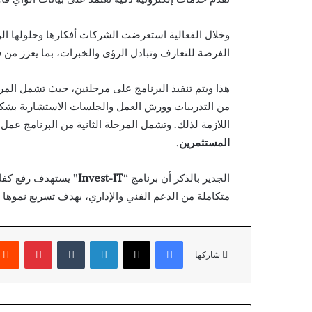
وخلال الفعالية استعرضت الشركات أفكارها وحلولها ال
الفرصة للتعارف وتبادل الرؤى والخبرات، بما يعزز من فر
هذا ويتم تنفيذ البرنامج على مرحلتين، حيث تشمل المر
من التدريبات وورش العمل والجلسات الاستشارية بشكل
اللازمة لذلك. وتشمل المرحلة الثانية من البرنامج عمل
المستثمرين
.
الجدير بالذكر أن برنامج “
Invest-IT
” يستهدف رفع كفاء
متكاملة من الدعم الفني والإداري، بهدف تسريع نموها و
فيسبوك
X
لينكدإن
بينتير
شاركها