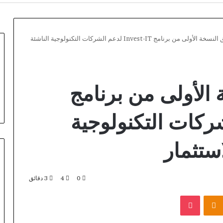
“إيتيدا” تطلق النسخة الأولى من برنامج Invest-IT لدعم الشركات التكنولوجية الناشئة
 الأولى من برنامج
عم الشركات التكنولوجية
استثمار
0
4
3 دقائق
Lizaro
بوكيت
Odnoklassniki
Third-
Party
Verification