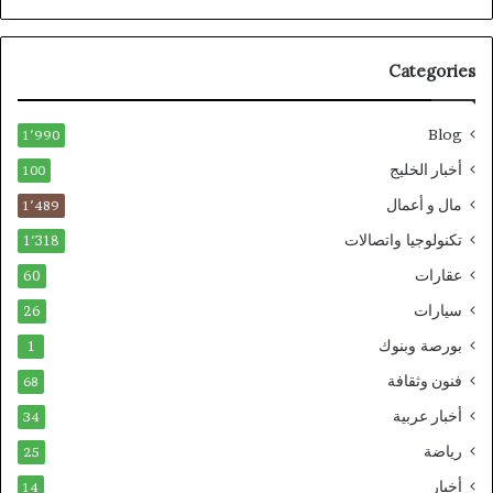
Categories
Blog
1٬990
أخبار الخليج
100
مال و أعمال
1٬489
تكنولوجيا واتصالات
1٬318
عقارات
60
سيارات
26
بورصة وبنوك
1
فنون وثقافة
68
أخبار عربية
34
رياضة
25
أخبار
14