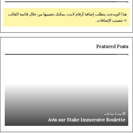
هذا الويدجت يتطلب إضافة أرقام لايت، يمكنك تنصيبها من خلال قائمة القالب
> تنصيب الإضافات.
Featured Posts
zed
Avis
ace
sur
For
Stake
All
Immersive
ons
Roulette
◦
NO
ign
p
Up
منذ 4 ساعات
m
Avis sur Stake Immersive Roulette
day
ta-
com