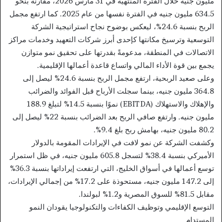
مليون جنيه خلال الفترة المنتهية في 31 مارس 2026، مقارنة بنحو
634.5 مليون جنيه في الفترة نفسها من عام 2025. كما ارتفع مجمل
الربح بنسبة 24.6%، ليعكس بوضوح نجاح استراتيجية الشركة
التوسعية وترسيخ مكانتها كإحدى أبرز شركات التعهيد وخدمات مراكز
الاتصالات في المنطقة، مدعومةً بقدرتها على تحقيق نمو متوازن
يجمع بين قوة الأداء المالي واتساع قاعدة أعمالها الإقليمية.
وعلى صعيد الربحية، ارتفع مجمل الربح بنسبة 24.6% ليصل إلى
364.8 مليون جنيه، بينما سجلت الأرباح قبل الفوائد والضرائب
والإهلاك والاستهلاك (EBITDA) نموًا بنسبة 14.5% لتبلغ 188.9
مليون جنيه. وارتفع صافي الربح بعد الضرائب بنسبة 22% ليصل إلى
80.2 مليون جنيه، بهامش ربح بلغ 9.4%.
وكشفت الشركة عن نمو لافت في الإيرادات المقومة بالدولار
الأميركي بنسبة 38.4% لتسجل 605.8 مليون جنيه، في ظل استمرار
توسع أعمالها في أسواق الخليج، التي ارتفعت إيراداتها بنسبة 36.3%
إلى 147.2 مليون جنيه، مستحوذة على 17.2% من إجمالي الإيرادات،
مقابل 81.5% للسوق المصرية و1.2% لبولندا.
التوسع الإقليمي وتوظيف الكفاءات والتكنولوجيا يقودان النمو
المستدام