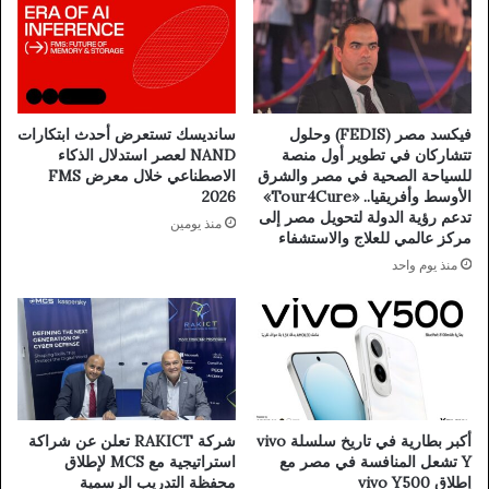
فيكسد مصر (FEDIS) وحلول
سانديسك تستعرض أحدث ابتكارات
تتشاركان في تطوير أول منصة
NAND لعصر استدلال الذكاء
للسياحة الصحية في مصر والشرق
الاصطناعي خلال معرض FMS
الأوسط وأفريقيا.. «Tour4Cure»
2026
تدعم رؤية الدولة لتحويل مصر إلى
منذ يومين
مركز عالمي للعلاج والاستشفاء
منذ يوم واحد
أكبر بطارية في تاريخ سلسلة vivo
شركة RAKICT تعلن عن شراكة
Y تشعل المنافسة في مصر مع
استراتيجية مع MCS لإطلاق
إطلاق vivo Y500
محفظة التدريب الرسمية