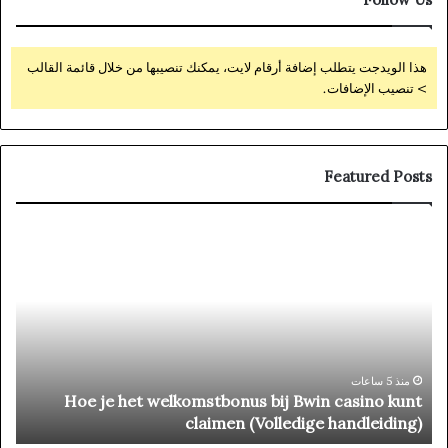
هذا الويدجت يتطلب إضافة أرقام لايت، يمكنك تنصيبها من خلال قائمة القالب
> تنصيب الإضافات.
Featured Posts
pin
Hoe
ino
je
Kod
het
jny
welkomstbonus
wie
bij
ła:
Bwin
nie
casino
mów
kunt
منذ 5 ساعات
e
Hoe je het welkomstbonus bij Bwin casino kunt
claimen
w
claimen (Volledige handleiding)
(Volledige
handleiding)