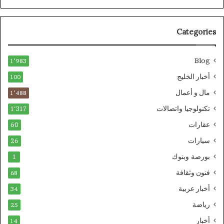
Categories
Blog
1٬983
أخبار الخليج
100
مال و أعمال
1٬488
تكنولوجيا واتصالات
1٬317
عقارات
60
سيارات
26
بورصة وبنوك
1
فنون وثقافة
68
أخبار عربية
34
رياضة
25
أخبار
14