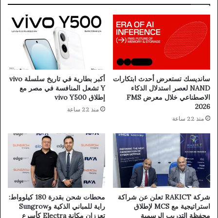
سانديسك تستعرض أحدث ابتكارات
أكبر بطارية في تاريخ سلسلة vivo
NAND لعصر استدلال الذكاء
Y تشعل المنافسة في مصر مع
الاصطناعي خلال معرض FMS
إطلاق vivo Y500
2026
منذ 22 ساعة
منذ 22 ساعة
شركة RAKICT تعلن عن شراكة
محطات شحن بقدرة 180 كيلوواط:
استراتيجية مع MCS لإطلاق
راية للمباني الذكية وSungrow
محفظة التدريب الرسمية
تعززان مكانة Electra كأسرع