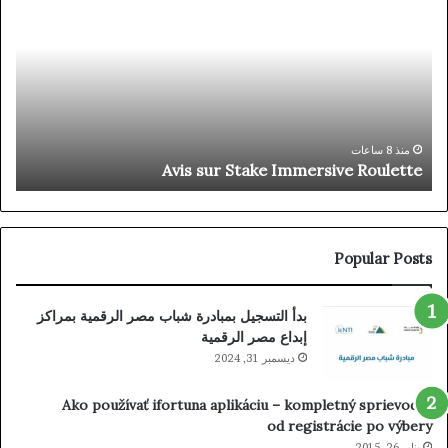
ace
sur
For
Stake
All
Immersive
ons
Roulette
◦
NO
ign
p
Up
منذ 8 ساعات
m
Avis sur Stake Immersive Roulette
day
ta-
com
Popular Posts
بدأ التسجيل بمبادرة شباب مصر الرقمية بمراكز
إبداع مصر الرقمية
ديسمبر 31, 2024
Ako používať ifortuna aplikáciu – kompletný sprievodca
od registrácie po výbery
يناير 26, 2015