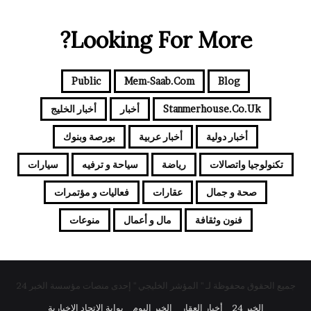
Looking For More?
Public
Mem-Saab.com
Blog
Stanmerhouse.co.uk
أخبار
أخبار الخليج
أخبار دولية
أخبار عربية
بورصة وبنوك
تكنولوجيا واتصالات
رياضة
سياحة و ترفيه
سيارات
صحة و جمال
عقارات
فعاليات و مؤتمرات
فنون وثقافة
مال و أعمال
منوعات
جميع الحقوق محفوظة لـ " المؤشر الخليجي " إحدى منصات مؤسسة الخبر 24
الخبر 24
أخبار العقار
الخبر اليوم
بوابة الاتحاد الاخبارية