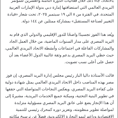
بالاتحاد، جاء ذلك خلال فعاليات الدورة الثامنة والعشرين للمؤتمر
البريدي العالمي التي استضافتها إمارة دبي بدولة الإمارات العربية
المتحدة، في الفترة من ٨ الي ١٩ سبتمبر ٢٠٢٥، تحت شعار «قيادة
التغيير لصناعة المستقبل» بمشاركة ممثلين عن ١٤٤ دولة.
ويُعد هذا الفوز تجسيدًا واضحًا للدور الإقليمي والدولي الذي قام به
البريد المصري على مدار السنوات الماضية، من خلال العمل الجاد
والمشاركات الفاعلة في اجتماعات وأنشطة الاتحاد البريدي العالمي،
حيث حظي البريد المصري بدعم وثقة غالبية الدول الأعضاء بعد أن
حصل على أعلى نسب تصويت.
قالت الأستاذة داليا الباز رئيس مجلس إدارة البريد المصري، إن فوز
مصر بهذه المناصب داخل الاتحاد البريدي العالمي يمثل شهادة دولية
على كفاءة البريد المصري، ويعكس النجاحات المتواصلة التي حققها
في تطوير البنية التحتية، وميكنة جميع الخدمات البريدية، مشيرةً إلى
أن هذا الإنجاز يضع على عاتق البريد المصري مسؤولية متزايدة
لمواصلة تطوير منظومته، وتعزيز دوره كمحرك رئيسي للتنمية
الاقتصادية وداعم لنمو التجارة الإلكترونية، فضلاً عن ترسيخ مكانته