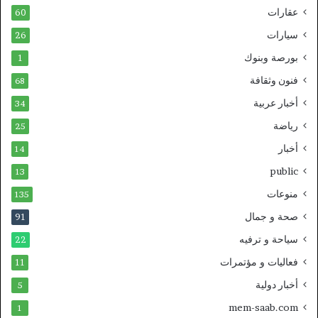
عقارات
60
سيارات
26
بورصة وبنوك
1
فنون وثقافة
68
أخبار عربية
34
رياضة
25
أخبار
14
public
13
منوعات
135
صحة و جمال
91
سياحة و ترفيه
22
فعاليات و مؤتمرات
11
أخبار دولية
5
mem-saab.com
1