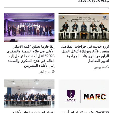
مقالات ذات صلة
ثورة جديدة في جراحات المفاصل
إيفا فارما تطلق “قمة الابتكار
بمصر.. «آرثروبوتيك» تُدخل الجيل
الأولى في علاج السمنة والسكري
الرابع من الروبوتات الجراحية
2026” لنقل أحدث ما توصل إليه
لتغيير المفاصل
العالم في علاج السكري والسمنة
إلى الأطباء المصريين
منذ يومين
منذ 4 أيام
(IAOCR) تعيّن مركز إم إي آر سي
إختتام إجتماعات اتحاد الأطباء