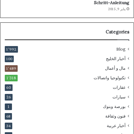
Schritt-Anleitung
يناير 9, 2015
Categories
Blog
1٬992
أخبار الخليج
100
مال و أعمال
1٬489
تكنولوجيا واتصالات
1٬318
عقارات
60
سيارات
26
بورصة وبنوك
1
فنون وثقافة
68
أخبار عربية
34