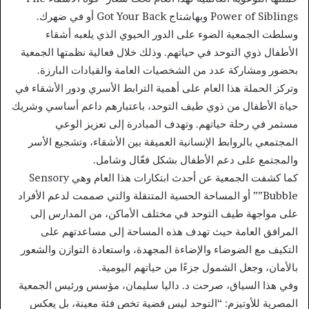
Power of Siblings وبهاشتاج Got Your Back أو في ضهرك.
وسلطت الجمعية الضوء على الدور الحيوي الذي يلعبه أشقاء
الأطفال ذوي التوحد في حياتهم. وذلك خلال فعالية نظمتها الجمعية
بحضور ومشاركة عدد من الشخصيات العامة والقيادات البارزة.
وتركز الحملة هذا العام على أهمية الترابط الأسري ودور الأشقاء في
حياة الأطفال من ذوي طيف التوحد، باعتبارهم داعم أساسي وشريك
مستمر في رحلة حياتهم. وتهدف المبادرة إلى تعزيز الوعي
المجتمعي بالروابط الإنسانية العميقة بين الأشقاء، وتشجيع الأسر
والمجتمع على دعم الأطفال بشكل فعّال وشامل.
كما كشفت الجمعية عن أحدث ابتكارات هذا العام وهي Sensory
Bubble”” أو المساحة الحسية المتنقلة والتي صممت لدعم الأفراد
على مواجهة طيف التوحد في مختلف الأماكن، من المدارس إلى
المرافق العامة حيث تهدف هذه المساحة إلى مساعدتهم على
التكيف مع الضوضاء والإضاءة المجهدة، واستعادة التوازن والشعور
بالأمان، وجعل الشمول جزءًا من حياتهم اليومية.
وفي هذا السياق، صرحت د. داليا سليمان، مؤسس ورئيس الجمعية
المصرية للأوتيزم: “التوحد ليس قضية تخص فئة معينة، بل يعكس