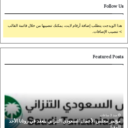
Follow Us
هذا الويدجت يتطلب إضافة أرقام لايت، يمكنك تنصيبها من خلال قائمة القالب
> تنصيب الإضافات.
Featured Posts
مؤتمر
yar
مجلس
ine
الأعمال
ino
السعودي
ek:
التنزاني
ről
ينعقد
sre
في
a
روتانا
yek
منذ 3 ساعات
مؤتمر مجلس الأعمال السعودي التنزاني ينعقد في روتانا الأحد
a
الأحد
ába
المقبل
a
المقبل