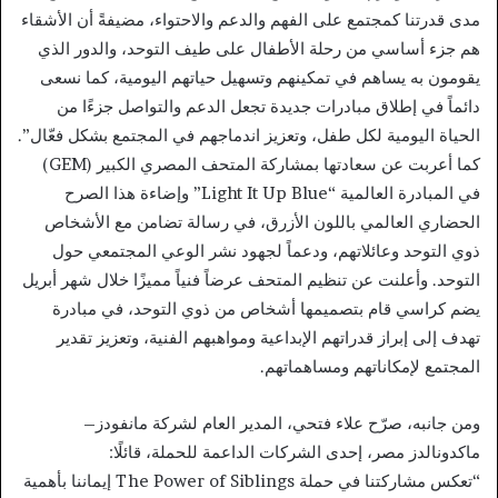
مدى قدرتنا كمجتمع على الفهم والدعم والاحتواء، مضيفةً أن الأشقاء
هم جزء أساسي من رحلة الأطفال على طيف التوحد، والدور الذي
يقومون به يساهم في تمكينهم وتسهيل حياتهم اليومية، كما نسعى
دائماً في إطلاق مبادرات جديدة تجعل الدعم والتواصل جزءًا من
الحياة اليومية لكل طفل، وتعزيز اندماجهم في المجتمع بشكل فعّال”.
كما أعربت عن سعادتها بمشاركة المتحف المصري الكبير (GEM)
في المبادرة العالمية “Light It Up Blue” وإضاءة هذا الصرح
الحضاري العالمي باللون الأزرق، في رسالة تضامن مع الأشخاص
ذوي التوحد وعائلاتهم، ودعماً لجهود نشر الوعي المجتمعي حول
التوحد. وأعلنت عن تنظيم المتحف عرضاً فنياً مميزًا خلال شهر أبريل
يضم كراسي قام بتصميمها أشخاص من ذوي التوحد، في مبادرة
تهدف إلى إبراز قدراتهم الإبداعية ومواهبهم الفنية، وتعزيز تقدير
المجتمع لإمكاناتهم ومساهماتهم.
ومن جانبه، صرّح علاء فتحي، المدير العام لشركة مانفودز–
ماكدونالدز مصر، إحدى الشركات الداعمة للحملة، قائلًا:
“تعكس مشاركتنا في حملة The Power of Siblings إيماننا بأهمية