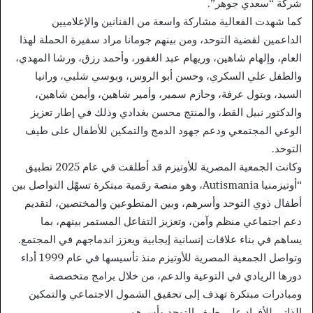
شركة “سعدي جوهر”.
كما شهدت الفعالية مشاركة واسعة من الفنانين والإعلاميين
الداعمين لقضية التوحد، ومن بينهم جومانا مراد سفيرة الحملة لهذا
العام، وإلهام شاهين، وريهام عبد الغفور، وأحمد رزق، ورشا المهدي،
والطفل علي السكري، وحسن أبو الروس، وبوسي شلبي، ورانيا
السيد، وبتول عرفة، وحازم سمير، وأمير شاهين، وأيمن شاهين،
والدكتور نبيل القط، والمنتج محسن بغدادي وذلك في إطار تعزيز
الوعي المجتمعي ودعم جهود الدمج والتمكين للأطفال على طيف
التوحد.
وكانت الجمعية المصرية للأوتيزم قد أطلقت في عام 2025 تطبيق
“أوتيزمنيا Autismania، وهو منصة رقمية مبتكرة تسهّل التواصل بين
أطفال ذوي التوحد وأسرهم، وبين المتطوعين والمختصين، لتقديم
دعم اجتماعي منظم وآمن، وتعزيز التفاعل المستمر بينهم، بما
يساهم في بناء علاقات إنسانية إيجابية ويعزز اندماجهم في المجتمع.
وتواصل الجمعية المصرية للأوتيزم منذ تأسيسها في عام 1999 أداء
دورها الريادي في التوعية والدعم، من خلال برامج متخصصة
ومبادرات مبتكرة تهدف إلى تحقيق الشمول الاجتماعي والتمكين
الذاتي للأفراد على طيف التوحد وأسرهم.