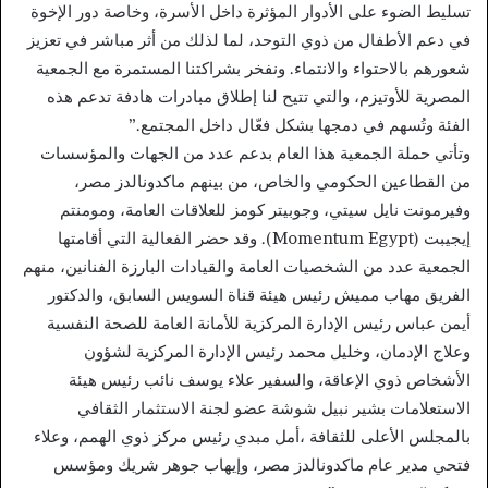
تسليط الضوء على الأدوار المؤثرة داخل الأسرة، وخاصة دور الإخوة
في دعم الأطفال من ذوي التوحد، لما لذلك من أثر مباشر في تعزيز
شعورهم بالاحتواء والانتماء. ونفخر بشراكتنا المستمرة مع الجمعية
المصرية للأوتيزم، والتي تتيح لنا إطلاق مبادرات هادفة تدعم هذه
الفئة وتُسهم في دمجها بشكل فعّال داخل المجتمع.”
وتأتي حملة الجمعية هذا العام بدعم عدد من الجهات والمؤسسات
من القطاعين الحكومي والخاص، من بينهم ماكدونالدز مصر،
وفيرمونت نايل سيتي، وجوبيتر كومز للعلاقات العامة، ومومنتم
إيجيبت (Momentum Egypt). وقد حضر الفعالية التي أقامتها
الجمعية عدد من الشخصيات العامة والقيادات البارزة الفنانين، منهم
الفريق مهاب مميش رئيس هيئة قناة السويس السابق، والدكتور
أيمن عباس رئيس الإدارة المركزية للأمانة العامة للصحة النفسية
وعلاج الإدمان، وخليل محمد رئيس الإدارة المركزية لشؤون
الأشخاص ذوي الإعاقة، والسفير علاء يوسف نائب رئيس هيئة
الاستعلامات بشير نبيل شوشة عضو لجنة الاستثمار الثقافي
بالمجلس الأعلى للثقافة ،أمل مبدي رئيس مركز ذوي الهمم، وعلاء
فتحي مدير عام ماكدونالدز مصر، وإيهاب جوهر شريك ومؤسس