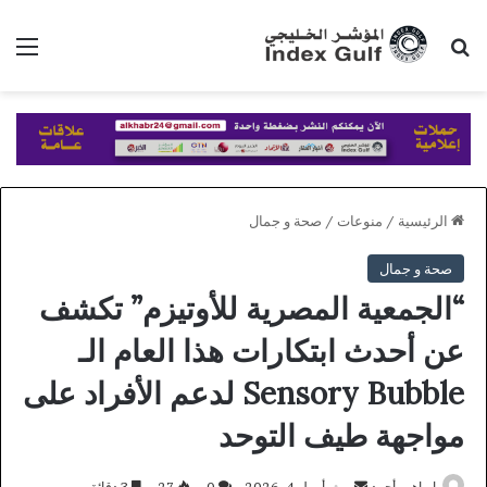
بحث عن
الق
الرئيسية
/
منوعات
/
صحة و جمال
صحة و جمال
“الجمعية المصرية للأوتيزم” تكشف
عن أحدث ابتكارات هذا العام الـ
Sensory Bubble لدعم الأفراد على
مواجهة طيف التوحد
أرسل
ابراهيم أحمد
أبريل 4, 2026
0
27
3 دقائق