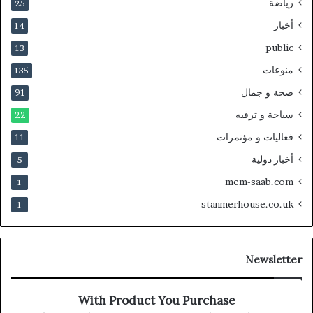
رياضة
25
أخبار
14
public
13
منوعات
135
صحة و جمال
91
سياحة و ترفيه
22
فعاليات و مؤتمرات
11
أخبار دولية
5
mem-saab.com
1
stanmerhouse.co.uk
1
Newsletter
With Product You Purchase