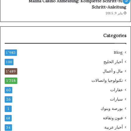
Malina Casino Anmeldung: Komplette Schritt-für-
Schritt-Anleitung
يناير 9, 2015
Categories
Blog
1٬983
أخبار الخليج
100
مال و أعمال
1٬489
تكنولوجيا واتصالات
1٬318
عقارات
60
سيارات
26
بورصة وبنوك
1
فنون وثقافة
68
أخبار عربية
34