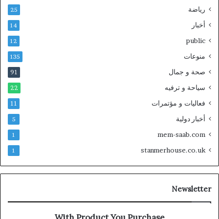
رياضة
25
أخبار
14
public
12
منوعات
135
صحة و جمال
91
سياحة و ترفيه
22
فعاليات و مؤتمرات
11
أخبار دولية
5
mem-saab.com
1
stanmerhouse.co.uk
1
Newsletter
With Product You Purchase