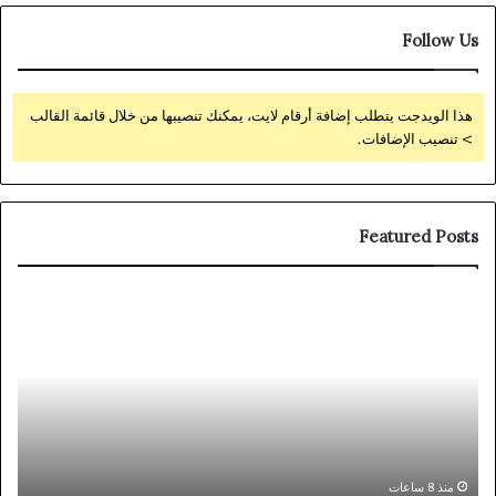
Follow Us
هذا الويدجت يتطلب إضافة أرقام لايت، يمكنك تنصيبها من خلال قائمة القالب
> تنصيب الإضافات.
Featured Posts
Coronavirus
ثور
disease
جدي
2019
في
جرا
الم
بمص
«آر
تُد
ث
الج
منذ 8 ساعات