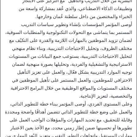
البشرية من خلال التدريب والتأهيل” مع التركيز على الابتكار
وتطبيقات الذكاء الاصطناعي، والذي عُقد بمشاركة واسعة من
الخبراء والمختصين من داخل سلطنة عُمان وخارجها.
أوصى المؤتمر المؤسسات بإنشاء وتطوير سياسات التدريب
المستمر بما يتماشى مع التحولات التكنولوجية والمتطلبات السوقية،
لضمان تزويد الموظفين بالمهارات اللازمة والقدرة على التكيّف مع
مختلف الظروف، وتحليل الاحتياجات التدريبية، وبناء نظام منهجي
لتحليل الاحتياجات التدريبية، يستوعب جمع البيانات من المستويات
الاستراتيجية والتشغيلية والفردية، وتحليلها بصورة منهجية لضمان
توجيه الموارد التدريبية بشكل فعّال، والعمل على تعزيز التأهيل
الاحترافي للموظفين، والعمل المستمر على تأهيل الموظفين في
مختلف المستويات والمواقع الوظيفية من خلال البرامج الاحترافية
والتخصصية، لتعزيز الإنتاجية.
وعلى المستوى الفردي، أوصى المؤتمر ببناء خطة للتطوير الذاتي،
والعمل على وضع خطة للتطوير الذاتي تتضمن أهدافًا واضحة ومحددة
وقابلة للتحقيق، مع تحديد المهارات والمؤهلات الواجب العمل على
تطويرها أو تحسينها ضمن إطار زمني محدد، مع الأخذ بعين الاعتبار
مهارات المستقبل واتجاهات التطور التقني، وتعزيز البُعد المهاري من