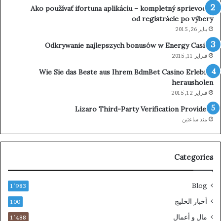
Ako používať ifortuna aplikáciu – kompletný sprievodca
od registrácie po výbery
يناير 26, 2015
Odkrywanie najlepszych bonusów w Energy Casino
فبراير 11, 2015
Wie Sie das Beste aus Ihrem BdmBet Casino Erlebnis
herausholen
فبراير 12, 2015
Lizaro Third-Party Verification Providers
منذ ساعتين
Categories
Blog
1٬983
أخبار الخليج
100
مال و أعمال
1٬488