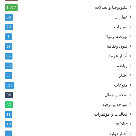
تكنولوجيا واتصالات
1٬317
عقارات
60
سيارات
26
بورصة وبنوك
1
فنون وثقافة
68
أخبار عربية
34
رياضة
25
أخبار
14
منوعات
134
صحة و جمال
90
سياحة و ترفيه
22
فعاليات و مؤتمرات
11
public
10
أخبار دولية
5