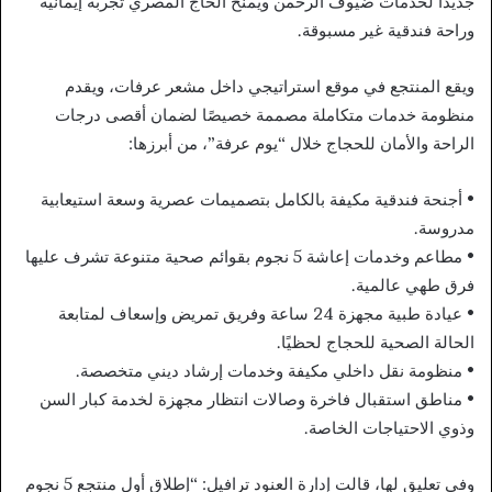
جديدا لخدمات ضيوف الرحمن ويمنح الحاج المصري تجربة إيمانية
وراحة فندقية غير مسبوقة.
ويقع المنتجع في موقع استراتيجي داخل مشعر عرفات، ويقدم
منظومة خدمات متكاملة مصممة خصيصًا لضمان أقصى درجات
الراحة والأمان للحجاج خلال “يوم عرفة”، من أبرزها:
• أجنحة فندقية مكيفة بالكامل بتصميمات عصرية وسعة استيعابية
مدروسة.
• مطاعم وخدمات إعاشة 5 نجوم بقوائم صحية متنوعة تشرف عليها
فرق طهي عالمية.
• عيادة طبية مجهزة 24 ساعة وفريق تمريض وإسعاف لمتابعة
الحالة الصحية للحجاج لحظيًا.
• منظومة نقل داخلي مكيفة وخدمات إرشاد ديني متخصصة.
• مناطق استقبال فاخرة وصالات انتظار مجهزة لخدمة كبار السن
وذوي الاحتياجات الخاصة.
وفي تعليق لها، قالت إدارة العنود ترافيل: “إطلاق أول منتجع 5 نجوم