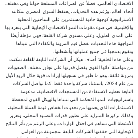
الاقتصادي العالمي، فضلاً عن الصراعات المسلحة حولنا وفي مختلف
أنحاء العالم. ورُغم هذه التحديات، يحتفظ السوق المصري بمكانته
الاستراتيجية كوجهة جاذبة للمستثمرين على الساحتين المحلية
والإقليمية، في ضوء مقومات النمو الاقتصادي الإيجابية التي ينفرد بها
على المدى الطويل. وعلى مستوى شركة القلعة؛ فهي مؤهلة أيضًا
لمواجهة هذه التحديات بفضل قيم المرونة والكفاءة التي تتبناها
وتقوم بدمجها في جميع عملياتها وأنشطتها.
وعلى هذه الخلفية؛ أضاف هيكل أن الشركات التابعة للقلعة تمكنت
من مواصلة أدائها القوي بفضل قدرتها على تجاوز مختلف الصعوبات
بمرونة فائقة، وهو ما ظهر في تسجيلها إيرادات قوية خلال الربع الأول
من عام 2024، باستثناء شركة واحدة فقط. كما تواصل الشركات
التابعة تعظيم الاستفادة من المستجدات الاقتصادية، مدعومة
باستراتيجيات النمو المُحكمة التي تتبناها والهيكل القوي لمحفظة
الاستثمارات الذي يحميها من تحديات انخفاض قيمة العملة المحلية،
وكذلك تركيزها المتزايد على تطوير قدرات التصنيع المحلي، وتعزيز
الأنشطة التي تساهم في إحلال الواردات. وعلى الرغم من تأثر النتائج
الإيجابية التي حققتها الشركات التابعة بمجموعة من العوامل