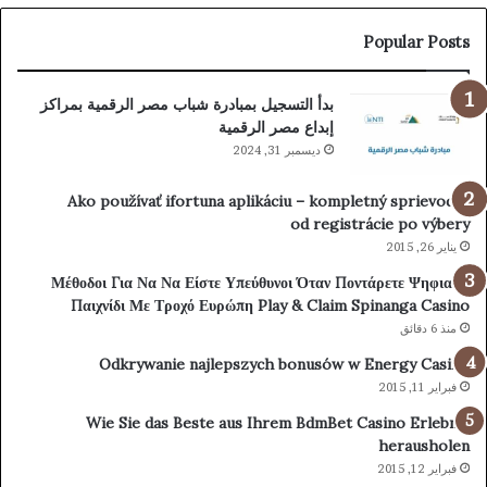
Try
Your
Popular Posts
Luck
https://www.instant-
بدأ التسجيل بمبادرة شباب مصر الرقمية بمراكز
casinoer.com/
إبداع مصر الرقمية
ديسمبر 31, 2024
Ako používať ifortuna aplikáciu – kompletný sprievodca
od registrácie po výbery
يناير 26, 2015
Μέθοδοι Για Να Να Είστε Υπεύθυνοι Όταν Ποντάρετε Ψηφιακά
Παιχνίδι Με Τροχό Ευρώπη Play & Claim Spinanga Casino
منذ 6 دقائق
Odkrywanie najlepszych bonusów w Energy Casino
فبراير 11, 2015
Wie Sie das Beste aus Ihrem BdmBet Casino Erlebnis
herausholen
فبراير 12, 2015