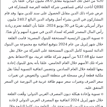
20% من أصل تلك المديونية مقابل 28.0 مليون دولار، علمًا بأن
QHRI أتاحت لباقي مُساهمي شركة القلعة الفرصة للمشاركة في
عرض شراء ذلك الدين مقابل الحصول على سند للدين منها. وقد قام
المشاركون في الدين بشراء أصل وفوائد الدين البالغ 240.7 مليون
دولار أمريكي تقريبًا في 30 يونيو 2024، علمًا بأن القلعة تعتزم زيادة
رأس المال المصدر للشركة لسداد الدين في صورة أسهم و/أو نقدًا.
o تسوية الديون الرئيسية المستحقة للبنوك المصرية: قامت القلعة
خلال شهر إبريل من عام 2024 بتوقيع اتفاقية مع مجموعة من البنوك
الدائنة لتسوية كامل الديون المستحقة على الشركة من خلال نقل
حصة تبلغ 17.68% من أسهم شركة طاقة عربية، مع الاحتفاظ بحق
شراء تلك الأسهم خلال العام الخامس، علمًا بأنه يحق للبنوك إعادة
بيعها للقلعة خلال العام السادس. وتتضمن اتفاقية التسوية أيضًا نقل
ملكية قطعة أرض مسجلة في منطقة التبين، والتعويض عن تغيرات
سعر الصرف وتغيرات سعر سهم طاقة عربية في البورصة عن السعر
المتفق عليه.
o تسوية وإعادة هيكلة ديون المصرف العربي الدولي: وقّعت القلعة
خلال شهر إبريل 2024 اتفاقية مع المصرف العربي الدولي لإعادة
هيكلة وتسوية الديون المستحقة على القلعة وشركاتها التابعة خلال