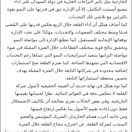
الخارجية مثل تأثير النزاعات الجارية في دولة السودان على أداء
مصنع أسمنت التكامل، إلا أن الإدارة تثق في قدرتها على النمو بقوة
بالتزامن مع تلاشي تلك التحديات.
كما أضاف هيكل أن أداء القلعة خلال الربع يعكس قدرتها على المُضي
قدمًا وسط مختلف الصعوبات والتحديات، مؤكدًا على تجدد الإدارة
توقعاتها الإيجابية للمستقبل. كما تتطلع الإدارة إلى مواصلة النمو
وتحقيق نتائج قوية بمختلف القطاعات خلال الفترة المقبلة في ضوء
مواصلة التزامها بتنفيذ استراتيجيات النمو التي تتبناها رغم التحديات
الاقتصادية التي تشهدها الساحة. كما تعتزم القلعة ضخ استثمارات
إضافية محدودة في شركاتها التابعة خلال الفترة المقبلة بهدف
تحسين محفظة استثماراتها التابعة.
كما نوه هيكل في نهاية حديثة أن القيمة الحقيقية لأصول شركة
القلعة لا تنعكس بدقة في القوائم المالية، نظرًا لحسابها بقيمتها
التاريخية، وفي بعض الحالات يجري معالجة أثر تكاليف الاضمحلال
فقط دون إعادة تقييم الأصول بما يعكس ارتفاع قيمتها.
ومن جانبه أعرب هشام الخازندار، الشريك المؤسس والعضو
المنتدب لشركة القلعة، عن اعتزازه بنجاح القلعة خلال الفترة
الماضية في إتمام عدد من اتفاقيات تسوية وإعادة هيكلة الديون، منها