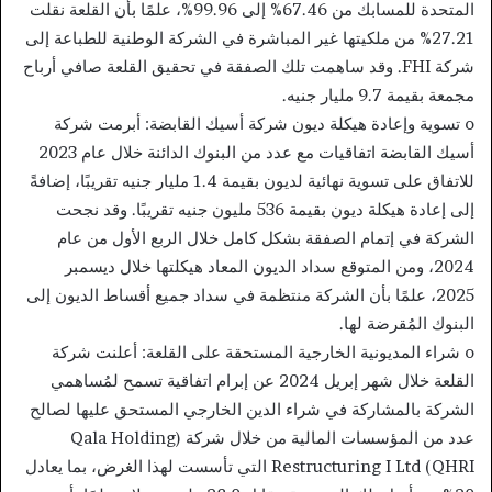
المتحدة للمسابك من 67.46% إلى 99.96%، علمًا بأن القلعة نقلت
27.21% من ملكيتها غير المباشرة في الشركة الوطنية للطباعة إلى
شركة FHI. وقد ساهمت تلك الصفقة في تحقيق القلعة صافي أرباح
مجمعة بقيمة 9.7 مليار جنيه.
o تسوية وإعادة هيكلة ديون شركة أسيك القابضة: أبرمت شركة
أسيك القابضة اتفاقيات مع عدد من البنوك الدائنة خلال عام 2023
للاتفاق على تسوية نهائية لديون بقيمة 1.4 مليار جنيه تقريبًا، إضافةً
إلى إعادة هيكلة ديون بقيمة 536 مليون جنيه تقريبًا. وقد نجحت
الشركة في إتمام الصفقة بشكل كامل خلال الربع الأول من عام
2024، ومن المتوقع سداد الديون المعاد هيكلتها خلال ديسمبر
2025، علمًا بأن الشركة منتظمة في سداد جميع أقساط الديون إلى
البنوك المُقرضة لها.
o شراء المديونية الخارجية المستحقة على القلعة: أعلنت شركة
القلعة خلال شهر إبريل 2024 عن إبرام اتفاقية تسمح لمُساهمي
الشركة بالمشاركة في شراء الدين الخارجي المستحق عليها لصالح
عدد من المؤسسات المالية من خلال شركة (Qala Holding
Restructuring I Ltd (QHRI التي تأسست لهذا الغرض، بما يعادل