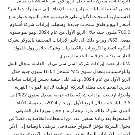
لتبلغ 734.0 مليون جنيه خلال الربع الأول من عام 2024، بفضل
تحسن كفاءة العمليات بمزارع دينا، بالإضافة إلى نمو إيرادات الشركة
الاستثمارية لمنتجات الألبان على خلفية نمو حجم المبيعات وارتفاع
أسعار البيع وإطلاق منتجات جديدة. وسجلت إيرادات شركة أسكوم
760.0 مليون جنيه خلال الربع الأول من عام 2024، وهو نمو سنوي
بمعدل 53%، ويرجع ذلك إلى تأثير الإيرادات المحققة بالدولار بشركة
أسكوم لتصنيع الكربونات والكيماويات وشركة جلاس روك للمواد
العازلة، بعد تراجع قيمة الجنيه المصري.
كذلك ارتفعت إيرادات شركة “سي سي تي او” العاملة بمجال النقل
واللوجستيات بمعدل سنوي 25% لتسجل 163.4 مليون جنيه خلال
الربع الأول من عام 2024، وذلك على خلفية تحسن إيرادات ساحات
تخزين الفحم تحت مظلة الشركة الوطنية لإدارة الموانئ النهرية.
وأخيرًا، ارتفعت إيرادات شركة طاقة عربية بمعدل سنوي 22% إلى
3.6 مليار جنيه خلال الربع الأول من عام 2024، مدعومةً بالأداء
القوي لشركة طاقة غاز، نتيجة ارتفاع حجم توزيع الغاز الطبيعي
المضغوط بعد زيادة تشغيل عدد من المحطات الخاصة به، فضلاً عن
دخول الشركة مؤخرًا لأسواق جديدة في إفريقيا، بالإضافة إلى الأثر
الإيجابي للإيرادات الدولارية من بعض عقود توليد الكهرباء، وتنفيذ