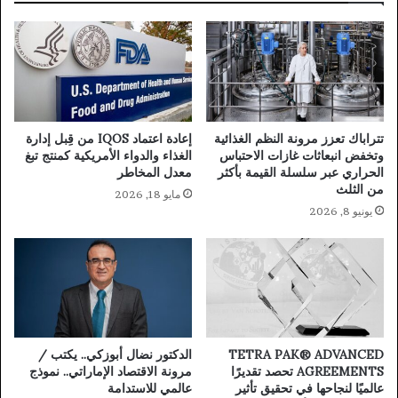
تتراباك تعزز مرونة النظم الغذائية
إعادة اعتماد IQOS من قِبل إدارة
وتخفض انبعاثات غازات الاحتباس
الغذاء والدواء الأمريكية كمنتج تبغ
الحراري عبر سلسلة القيمة بأكثر
معدل المخاطر
من الثلث
مايو 18, 2026
يونيو 8, 2026
TETRA PAK®️ ADVANCED
الدكتور نضال أبوزكي.. يكتب /
AGREEMENTS تحصد تقديرًا
مرونة الاقتصاد الإماراتي.. نموذج
عالميًا لنجاحها في تحقيق تأثير
عالمي للاستدامة