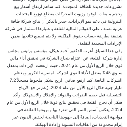
مشروعات جديدة للطاقة المتجددة. كما ساهم ارتفاع أسعار بيع
وحجم مبيعات الوقود وزيوت المحركات بقطاع توزيع المنتجات
البترولية في دعم نمو الإيرادات. جدير بالذكر أن نتائج شركة طاقة
عربية تصنف على القوائم المالية للقلعة باعتبارها استثمار في شركة
شقيقة بطريقة حساب حقوق الملكية، ولا يتم تجميع نتائجها ضمن
الإيرادات المجمعة للقلعة.
وفي هذا السياق أعرب الدكتور أحمد هيكل، مؤسس ورئيس مجلس
إدارة شركة القلعة، عن اعتزاه بنجاح الشركة في تحقيق أداء مالي
قوي خلال الربع الأول من عام 2024، حيث ارتفعت الإيرادات بمعدل
سنوي 45% بفضل الأداء القوي لشركة المصرية للتكرير ومعظم
الشركات التابعة. كما ارتفع صافي الربح بشكل ملحوظ مسجلاً 7.2
مليار جنيه خلال الربع الأول من عام 2024، رُغم تراجع الأرباح
التشغيلية قبل خصم الضرائب والفوائد والإهلاك والاستهلاك. وأكد
هيكل أن نجاح القلعة في تحقيق نتائج قوية خلال الربع الأول من عام
2024، يعكس أسس النمو التي تنفرد بها ومرونتها الفائقة في
مواجهة التحديات، إضافةً إلى جهودها الناجحة لخفض الديون عبر
إبرام مجموعة من اتفاقيات التسوية وإعادة الهيكلة.