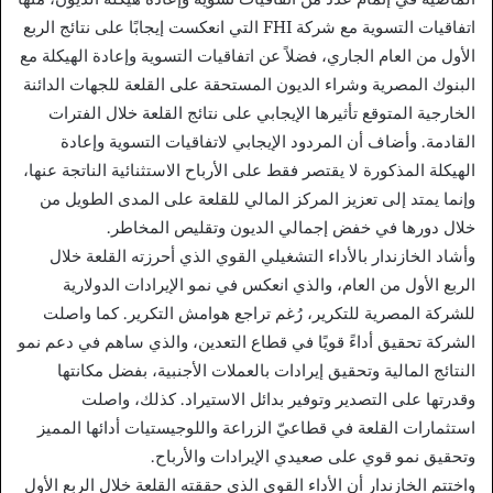
اتفاقيات التسوية مع شركة FHI التي انعكست إيجابًا على نتائج الربع
الأول من العام الجاري، فضلاً عن اتفاقيات التسوية وإعادة الهيكلة مع
البنوك المصرية وشراء الديون المستحقة على القلعة للجهات الدائنة
الخارجية المتوقع تأثيرها الإيجابي على نتائج القلعة خلال الفترات
القادمة. وأضاف أن المردود الإيجابي لاتفاقيات التسوية وإعادة
الهيكلة المذكورة لا يقتصر فقط على الأرباح الاستثنائية الناتجة عنها،
وإنما يمتد إلى تعزيز المركز المالي للقلعة على المدى الطويل من
خلال دورها في خفض إجمالي الديون وتقليص المخاطر.
وأشاد الخازندار بالأداء التشغيلي القوي الذي أحرزته القلعة خلال
الربع الأول من العام، والذي انعكس في نمو الإيرادات الدولارية
للشركة المصرية للتكرير، رُغم تراجع هوامش التكرير. كما واصلت
الشركة تحقيق أداءً قويًا في قطاع التعدين، والذي ساهم في دعم نمو
النتائج المالية وتحقيق إيرادات بالعملات الأجنبية، بفضل مكانتها
وقدرتها على التصدير وتوفير بدائل الاستيراد. كذلك، واصلت
استثمارات القلعة في قطاعيّ الزراعة واللوجيستيات أدائها المميز
وتحقيق نمو قوي على صعيدي الإيرادات والأرباح.
واختتم الخازندار أن الأداء القوي الذي حققته القلعة خلال الربع الأول