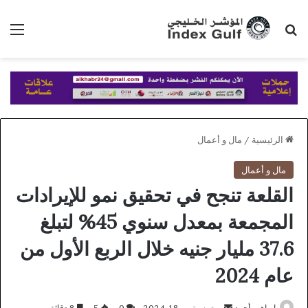
بحث عن
الق
الرئيسية
/
مال و أعمال
مال و أعمال
القلعة تنجح في تحقيق نمو للإيرادات
المجمعة بمعدل سنوي 45% لتبلغ
37.6 مليار جنيه خلال الربع الأول من
عام 2024
أرسل
ابراهيم أحمد
سبتمبر 18, 2024
0
5
8 دقائق