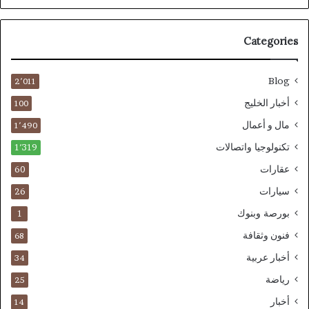
Categories
Blog
2٬011
أخبار الخليج
100
مال و أعمال
1٬490
تكنولوجيا واتصالات
1٬319
عقارات
60
سيارات
26
بورصة وبنوك
1
فنون وثقافة
68
أخبار عربية
34
رياضة
25
أخبار
14