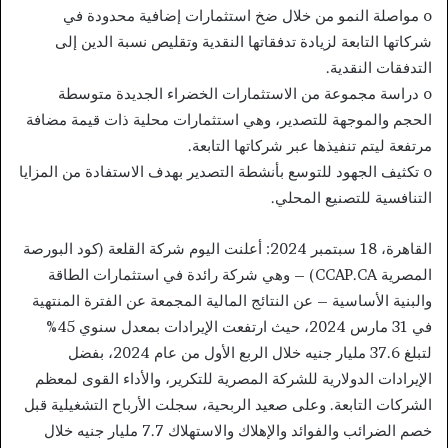
o مواصلة النمو من خلال ضخ استثمارات إضافية محدودة في
شركاتها التابعة لزيادة تدفقاتها النقدية وتقليص نسبة الدين إلى
التدفقات النقدية.
o دراسة مجموعة من الاستثمارات الخضراء الجديدة متوسطة
الحجم والموجهة للتصدير، وهي استثمارات محلية ذات قيمة مضافة
مرتفعة ليتم تنفيذها عبر شركاتها التابعة.
o تكثيف الجهود للتوسع بأنشطة التصدير بهدف الاستفادة من المزايا
التنافسية للتصنيع المحلي.
القاهرة، 18 سبتمبر 2024: أعلنت اليوم شركة القلعة (كود البورصة
المصرية CCAP.CA) – وهي شركة رائدة في استثمارات الطاقة
والبنية الأساسية – عن النتائج المالية المجمعة عن الفترة المنتهية
في 31 مارس 2024، حيث ارتفعت الإيرادات بمعدل سنوي 45%
لتبلغ 37.6 مليار جنيه خلال الربع الأول من عام 2024، بفضل
الإيرادات الدولارية للشركة المصرية للتكرير، والأداء القوى لمعظم
الشركات التابعة. وعلى صعيد الربحية، سجلت الأرباح التشغيلية قبل
خصم الضرائب والفوائد والإهلاك والاستهلاك 7.7 مليار جنيه خلال