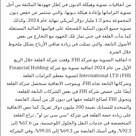
من اتفاقيات تسوية وهيكلة الديون في إطار جهودها المكثفة من أجل
تسوية التزاماتها وإعادة هيكلة ديونها، والتي ستثمر عن خفض ديون
المجموعة بنحو 1.2 مليار دولار أمريكي بنهاية عام 2024، وكذلك
تسوية جميع الديون البنكية المُسجلة على قوائمها المالية المستقلة.
كما بدأت القلعة في جني ثمار تلك الجهود مع التخارج من بعض
الأصول التابعة، والتي تمثلت في زيادة صافي الأرباح بشكل ملحوظ
خلال الفترة.
o اتفاقية التسوية مع شركة FHI: وقعت شركة القلعة خلال الربع
الأول من عام 2024 اتفاقية تسوية مع شركة Financial Holding
International LTD (FHI) لتسوية معظم التزامات القلعة
وشركاتها التابعة تجاه FHI، وبموجب الاتفاقية ستحصل شركة القلعة
أيضًا على حصص شركة FHI في بعض الشركات التابعة للقلعة،
وتحويل FHI لصالح القلعة حقها في ديون كل من أسيك القابضة
والمتحدة للمسابك بقيمة 200 مليون دولار تقريبًا. كما تنص الاتفاقية
على زيادة حصة القلعة في شركة “سي سي تي او”، ذراع القلعة
المتخصصة في خدمات النقل والحلول اللوجستية، من 67.6% إلى
92.3%، وفي أسيك القابضة من 69.3% إلى 99.05%، وفي الشركة