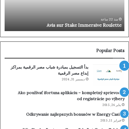
◦
NO
ign
p
Up
منذ 22 ساعة
m
Avis sur Stake Immersive Roulette
day
ta-
com
Popular Posts
بدأ التسجيل بمبادرة شباب مصر الرقمية بمراكز
إبداع مصر الرقمية
ديسمبر 31, 2024
Ako používať ifortuna aplikáciu – kompletný sprievodca
od registrácie po výbery
يناير 26, 2015
Odkrywanie najlepszych bonusów w Energy Casino
فبراير 11, 2015