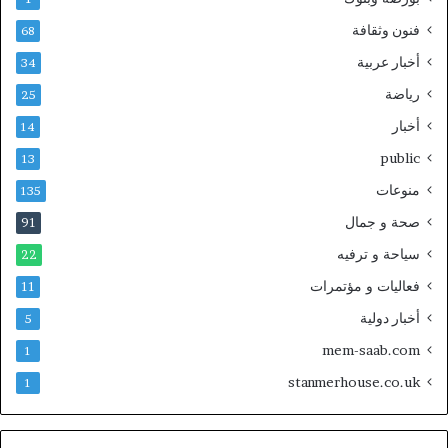
فنون وثقافة
68
أخبار عربية
34
رياضة
25
أخبار
14
public
13
منوعات
135
صحة و جمال
91
سياحة و ترفيه
22
فعاليات و مؤتمرات
11
أخبار دولية
5
mem-saab.com
1
stanmerhouse.co.uk
1