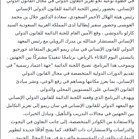
في خطوة نوعية نحو تعزيز التعاون الدولي في مجال القانون الدولي
الإنساني، بحضور رئيس اللجنة الدائمة للقانون الدولي الإنساني
رئيس هيئة الهلال الأحمر السعودي، سعادة الدكتور جلال بن محمد
العويسى وحضور سفير إيطاليا لدى المملكة العربية السعودية السيد
كارلو بالدوتشي ، وقع الأمين العام للجنة الدائمة للقانون الدولي
الإنساني المستشار عبدالله بن مدرك الرويلي مع رئيس المعهد
الدولي للقانون الإنساني في سان ريمو الفريق المتقاعد جورجيو
باتيستي اليوم الثلاثاء بالرياض، برنامجًا تنفيذيًا مشتركًا بين الجهتين .
وبموجب هذا البرنامج، تصبح اللجنة الدائمة “جهة اعتماد رسمية” في
تقديم الدورات الدولية المتخصصة في مجال القانون الدولي
الإنساني، بما يعزز مكانتها ويساهم في رفع الوعي، ونشر مبادئ
القانون الإنساني على المستويين المحلي والدولي .
ويهدف البرنامج الذي وقعته اللجنة الدائمة للقانون الدولي الإنساني
مع المعهد الدولي للقانون الإنساني في سان ريمو إلى تعزيز التكامل
بين الجهتين في مجالات التدريب والتأهيل، وتبادل الخبرات،
والاستفادة من الكوادر المتخصصة، إلى جانب التعاون في البحوث
والدراسات والاستشارات ذات العلاقة، كما يفتح آفاقًا جديدة لتطوير
المهارات والقدرات المؤسسية والفردية في هذا المجال الحيوي ،