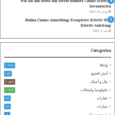
Wie Sie das Beste aus Ihrem BdmBet Casino Erlebnis
herausholen
فبراير 12, 2015
Malina Casino Anmeldung: Komplette Schritt-für-
Schritt-Anleitung
يناير 9, 2015
Categories
Blog
1٬990
أخبار الخليج
100
مال و أعمال
1٬489
تكنولوجيا واتصالات
1٬318
عقارات
60
سيارات
26
بورصة وبنوك
1