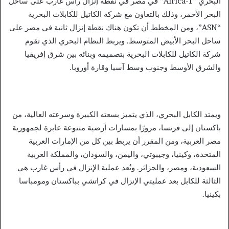
البحري “Africa-1” في مصر في نقطة إنزال رأس غارب على ساحل
البحر الأحمر، وذلك بالتعاون مع شركة الكاتيل للكابلات البحرية
“ASN”، ومن المخطط أن تكون هناك نقطة إنزال ثانية في مصر على
ساحل البحر الأبيض المتوسط. ويربط النظام البحري الذي تقوم
شركة الكاتيل للكابلات البحرية بتصميمه وبنائه بين شرق إفريقيا
والشرق الأوسط وجنوب وسط آسيا وقارة أوروبا.
ويمتد الكابل البحري، الذي يتميز بسعته الكبيرة وسرعته العالية، من
باكستان إلى فرنسا، مرورًا بمسارات أرضية متنوعة عابرة لجمهورية
مصر العربية، ومن المقرر أن يربط بين كل من الإمارات العربية
المتحدة، وكينيا، وجيبوتي، واليمن، والسودان، والمملكة العربية
السعودية، ومصر، والجزائر. وتُعد عملية الإنزال في رأس غارب هي
الثالثة للكابل بعد عمليتي الإنزال في كراتشي بباكستان ومومباسا
بكينيا.