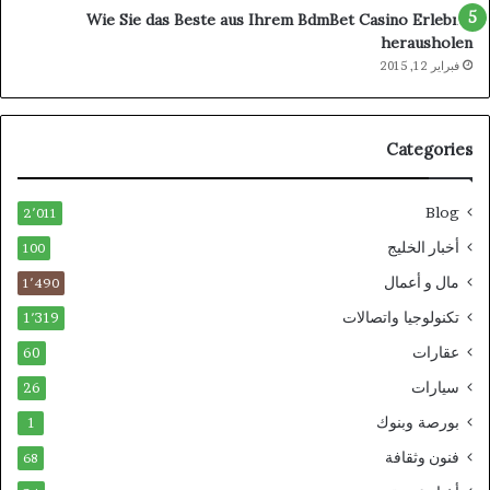
Wie Sie das Beste aus Ihrem BdmBet Casino Erlebnis
herausholen
فبراير 12, 2015
Categories
Blog
2٬011
أخبار الخليج
100
مال و أعمال
1٬490
تكنولوجيا واتصالات
1٬319
عقارات
60
سيارات
26
بورصة وبنوك
1
فنون وثقافة
68