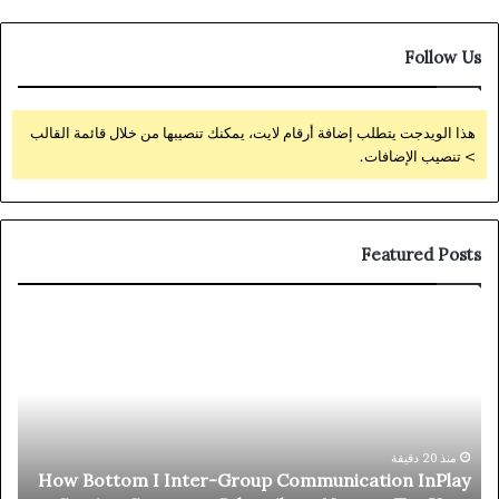
Follow Us
هذا الويدجت يتطلب إضافة أرقام لايت، يمكنك تنصيبها من خلال قائمة القالب
> تنصيب الإضافات.
Featured Posts
ica
How
V
Bottom
ivo
I
·
Inter-
nia
Group
in
Communication
Big
InPlay
منذ 20 دقيقة
How Bottom I Inter-Group Communication InPlay
day
Cassino