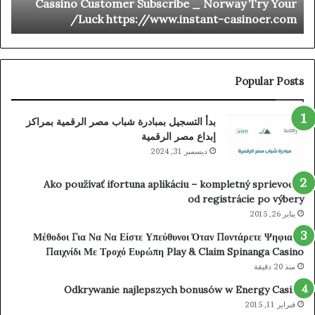
t
Cassino Customer Subscribe _ Norway Try Your
bet
Customer
o
Luck https://www.instant-casinoer.com/
ine
Subscribe
ino
_
Norway
Try
Your
Popular Posts
Luck
https://www.instant-
بدأ التسجيل بمبادرة شباب مصر الرقمية بمراكز
casinoer.com/
إبداع مصر الرقمية
ديسمبر 31, 2024
Ako používať ifortuna aplikáciu – kompletný sprievodca
od registrácie po výbery
يناير 26, 2015
Μέθοδοι Για Να Να Είστε Υπεύθυνοι Όταν Ποντάρετε Ψηφιακά
Παιχνίδι Με Τροχό Ευρώπη Play & Claim Spinanga Casino
منذ 20 دقيقة
Odkrywanie najlepszych bonusów w Energy Casino
فبراير 11, 2015