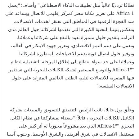
نطاقًا تردديًا عالياً مثل تطبيقات الذكاء الاصطناعي” وأضاف: “يعمل
Africa-1 على تعزيز مكانة مصر كمركز إقليمي للاتصال ويساعد على
سد الفجوة الرقمية في المناطق التي تفتقر لخدمات الاتصالات.
وتعكس بنيتنا التحتية الكبيرة التي نقدمها لشركائنا حول العالم مدى
التزامنا بتقديم حلول متميزة تعود بالنفع على شركائنا وعملائنا،
وتعمل على دعم النمو الاقتصادي، وتعزيز جهود الابتكار في العالم،
وتوفير حلول اتصال قوية تدعم الاحتياجات المتطورة لشركائنا
وعملائنا على حد سواء. نتطلع إلى إطلاق المرحلة التشغيلية لنظام
“Africa-1″ والتوسع المستمر لشبكة الكابلات البحرية التي تستثمر
فيها المصرية للاتصالات لتلبية الطلب العالمي المتزايد على حلول
الاتصالات السلسة.”
وعلّق بول جابلا، نائب الرئيس التنفيذي للتسويق والمبيعات بشركة
الكاتيل للكابلات البحرية ، قائلاً: “سعداء بمشاركتنا في نظام الكابل
البحري “Africa-1″ الذي يعد مشروعاً محورياً له أثر كبير على
مستقبل الاتصالات في شرق أفريقيا، والشرق الأوسط، وجنوب آسيا