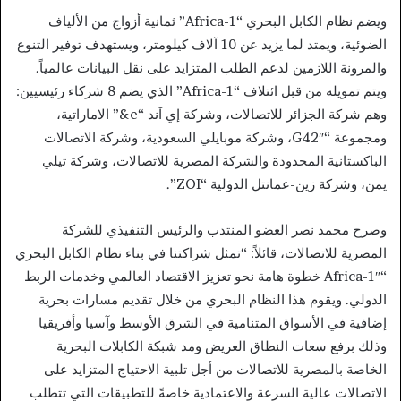
ويضم نظام الكابل البحري “Africa-1” ثمانية أزواج من الألياف
الضوئية، ويمتد لما يزيد عن 10 آلاف كيلومتر، ويستهدف توفير التنوع
والمرونة اللازمين لدعم الطلب المتزايد على نقل البيانات عالمياً.
ويتم تمويله من قبل ائتلاف “Africa-1” الذي يضم 8 شركاء رئيسيين:
وهم شركة الجزائر للاتصالات، وشركة إي آند “e&” الاماراتية،
ومجموعة “G42″، وشركة موبايلي السعودية، وشركة الاتصالات
الباكستانية المحدودة والشركة المصرية للاتصالات، وشركة تيلي
يمن، وشركة زين-عمانتل الدولية “ZOI”.
وصرح محمد نصر العضو المنتدب والرئيس التنفيذي للشركة
المصرية للاتصالات، قائلاً: “تمثل شراكتنا في بناء نظام الكابل البحري
“Africa-1″ خطوة هامة نحو تعزيز الاقتصاد العالمي وخدمات الربط
الدولي. ويقوم هذا النظام البحري من خلال تقديم مسارات بحرية
إضافية في الأسواق المتنامية في الشرق الأوسط وآسيا وأفريقيا
وذلك برفع سعات النطاق العريض ومد شبكة الكابلات البحرية
الخاصة بالمصرية للاتصالات من أجل تلبية الاحتياج المتزايد على
الاتصالات عالية السرعة والاعتمادية خاصةً للتطبيقات التي تتطلب