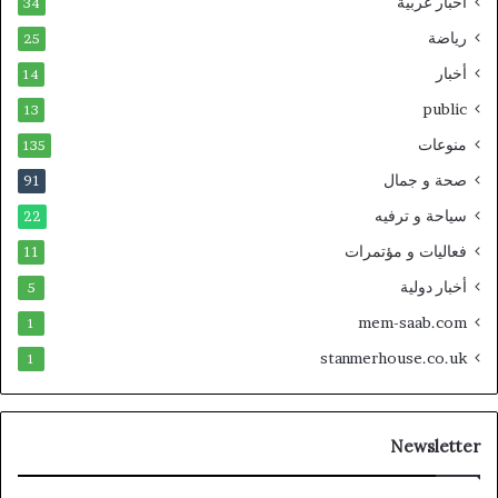
أخبار عربية
34
رياضة
25
أخبار
14
public
13
منوعات
135
صحة و جمال
91
سياحة و ترفيه
22
فعاليات و مؤتمرات
11
أخبار دولية
5
mem-saab.com
1
stanmerhouse.co.uk
1
Newsletter