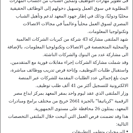
فى تطوير مهارات التوظيف وتمكين الشباب من اكتساب المهارات
المطلوبة في سوق العمل وتسهيل دخولهم إلى الوظائف الحقيقية
محليًا ودوليًا، وذلك في إطار جهود المعهد لدعم وتأهيل الشباب
المصري لسوق العمل محلياً وعالمياً في مجالات الاتصالات
وتكنولوجيا المعلومات.
شهد الملتقى مشاركة 43 شركة من كبريات الشركات العالمية
والمحلية المتخصصة في الاتصالات وتكنولوجيا المعلومات، بالإضافة
الى مشاركة عدد من البنوك والشركات الناشئة.
وقد شملت مشاركة الشركات إجراء مقابلات فورية مع المتقدمين،
واستقبال طلبات التوظيف، وإتاحة فرص تدريب ووظائف مباشرة،
حيث بلغ إجمالي عدد الطلبات المقدمة للشركات عبر المنصة
الالكترونية للتسجيل أكثر من 41 ألف طلب توظيف.
وزار الملتقى الذي عقد ليوم واحد بمقر المعهد بمركز ابداع مصر
الرقمية “كرياتيفا” بالجيزة 2661 خريج من مختلف برامج ومبادرات
المعهد، يمثلون 26 محافظة على مستوى الجمهورية.
هذا وقد تضمنت فرص العمل التي أتيحت خلال الملتقى التخصصات
التالية:
• البرمجيات وتطوير التطبيقات