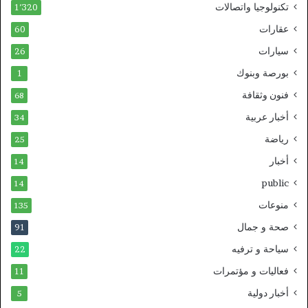
تكنولوجيا واتصالات
1٬320
عقارات
60
سيارات
26
بورصة وبنوك
1
فنون وثقافة
68
أخبار عربية
34
رياضة
25
أخبار
14
public
14
منوعات
135
صحة و جمال
91
سياحة و ترفيه
22
فعاليات و مؤتمرات
11
أخبار دولية
5