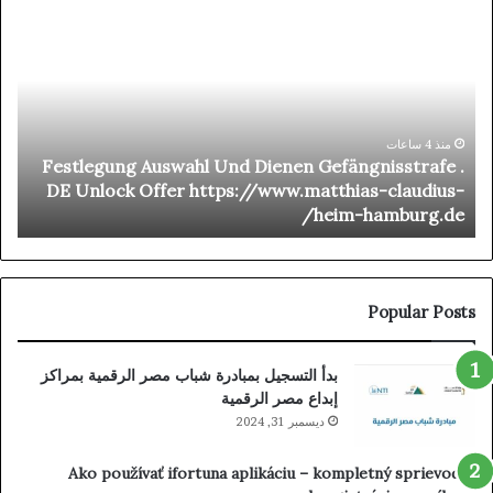
tre
Festlegung
IN
Auswahl
ino
Und
De
Dienen
eux
Gefängnisstrafe
De
.
ard
DE
منذ 4 ساعات
t
Festlegung Auswahl Und Dienen Gefängnisstrafe .
réé
Unlock
d
DE Unlock Offer https://www.matthias-claudius-
Et
Offer
o
heim-hamburg.de/
her
https://www.matthias-
_
claudius-
one
heim-
ise
hamburg.de/
aim
Popular Posts
our
ard
بدأ التسجيل بمبادرة شباب مصر الرقمية بمراكز
ino
إبداع مصر الرقمية
ديسمبر 31, 2024
Ako používať ifortuna aplikáciu – kompletný sprievodca