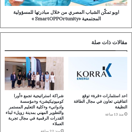
اوبو تمكّن الشباب المصري من خلال مبادرتها للمسؤولية
المجتمعية «SmartOPPOrtunity »
مقالات ذات صلة
احد استثمارات «قرة» توقع
شراكة استراتيجية تجمع «أورا
اتفاقيتي تعاون في مجال الطاقة
كوميونيكيشن» و«مؤسسة
النظيفة
وادواني» و«كلية التعليم المستمر
والتطوير المهني بمدينة زويل» لبناء
منذ 13 ساعة
القدرات الرقمية في مجال تجربة
العملاء
منذ 22 ساعة