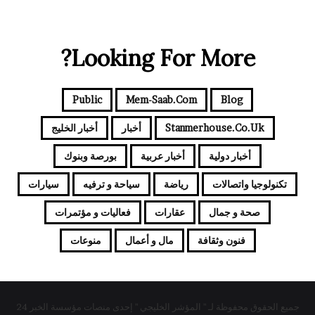
Looking For More?
Public
Mem-Saab.com
Blog
Stanmerhouse.co.uk
أخبار
أخبار الخليج
أخبار دولية
أخبار عربية
بورصة وبنوك
تكنولوجيا واتصالات
رياضة
سياحة و ترفيه
سيارات
صحة و جمال
عقارات
فعاليات و مؤتمرات
فنون وثقافة
مال و أعمال
منوعات
جميع الحقوق محفوظة لـ " المؤشر الخليجي " إحدى منصات مؤسسة الخبر 24