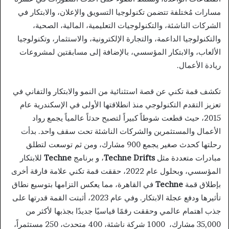
مسارات مُختلفة تتضمن تكنولوجيا التسويق والإعلان، والابتكار في
الشركات الناشئة، والتكنولوجيات التعليمية، المالية، الصحية،
والتكنولوجيا الداعمة، والتجارة الإلكترونية، والاستثمار، وتكنولوجيا
الألعاب، والابتكار المؤسسي، بالإضافة إلى مسابقتين لمشروعات
ريادة الأعمال.
تكشف قمة تكني عن قصة استثنائية من النمو والابتكار والتفاني في
تعزيز التقدم التكنولوجي منذ انطلاقتها الأولى في الإسكندرية عام
2015، حيث قطعت شوطاً كبيراً لتصبح حدثاً عالمياً يجمع رواد
الأعمال والمستثمرين والشركات الناشئة تحت سقف واحد. بدأت
رحلتها كحدث صغير يجمع 900 مشارك، ومن ثم توسعت لتطلق
مبادرات متعددة مثل
Techne Drifts
، و برنامج
Techne
للابتكار
المؤسسي، وبحلول عام 2022، حققت قمة تكني علامة فارقة أخرى
بإطلاق قمة
Techne
في القاهرة، مما يعكس التزامها بتوسيع نطاق
تأثيرها ودفع عجلة الابتكار. وفي عام 2023، أثبتت القمة قدرتها على
جذب اهتمام عالمي وحققت رقمًا قياسيًا جديدًا بجذبها لأكثر من
35,000 مشارك، 1000 شركة ناشئة، 400 متحدث، 250 مستثمراً،