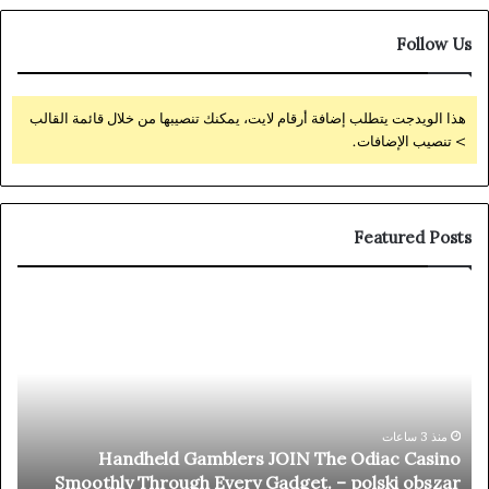
Follow Us
هذا الويدجت يتطلب إضافة أرقام لايت، يمكنك تنصيبها من خلال قائمة القالب
> تنصيب الإضافات.
Featured Posts
nal
Handheld
ots
Gamblers
ree
JOIN
hip
The
Oro
Odiac
ino
Casino
–
Smoothly
منذ 3 ساعات
Handheld Gamblers JOIN The Odiac Casino
way
Through
y
Smoothly Through Every Gadget. – polski obszar
oin
Every