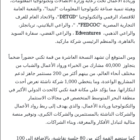
وريادة الأعمال تحت رعاية وزارة الاتصالات وتكنولوجيا المعلومات،
وهيئة تنمية صناعة تكنولوجيا المعلومات “ايتيدا”، والشعبة العامة
للاقتصاد الرقمي والتكنولوجيا “
DETGD
“، والاتحاد العام للغرف
التجارية المصرية “
FEDCOC”
،
“، والراعي البلاتيني، تريانجلز،
والراعي الذهبي،
Edventures
، والراعي الفضي، سفارة السويد
بالقاهرة، والمنظم الرئيسي شركة ماركيد.
ومن المتوقع أن تشهد النسخة العاشرة من قمة تكني حضوراً ضخماً
يتجاوز 40,000 مشارك من الخبراء ورواد الأعمال والشباب من
مختلف أنحاء العالم، من بينهم أكثر من 200 مستثمر جاهز لدعم
المشاريع الواعدة، وما يتخطي 1,000 شركة ناشئة تعرض أحدث
ابتكاراتها. مما يؤكد علي مكانة قمة تكني كالحدث الدولي الأكبر في
منطقة البحر المتوسط المتخصص في مجالات الاستثمار
والتكنولوجيا وريادة الأعمال، والذي يهدف إلى ربط رواد الأعمال
والشركات الناشئة بالمستثمرين والشركات الكبرى، وتوفير منصة
مثالية لتبادل الأفكار والمعرفة، وبناء الشراكات.
كما ستضم القمة أكثر من 80 جلسة نقاشية، بالإضافة إلى 100