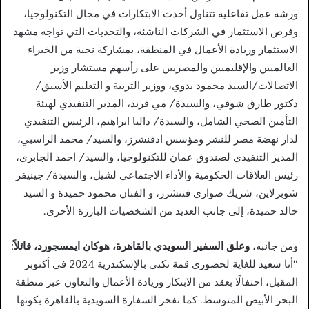
ورشة عمل تفاعلية تتناول أحدث الابتكارات في مجال التكنولوجيا،
وفرص الاستثمار في الشركات الناشئة، والتحديات التي تواجه مشهد
الاستثمار وريادة الأعمال في المنطقة، بمشاركة نخبة من الخبراء
العالميين والإقليميين والمصريين على رأسهم مستشار وزير
الاتصالات/السيد محمود بدوي، ووزير التربية و التعليم الأسبق/
دكتور طارق شوقي، والسيدة/ مي فريد، المدير التنفيذي لهيئة
التأمين الصحي الشامل، والسيدة/ داليا ابراهيم، الرئيس التنفيذي
لدار نهضة مصر للنشر ومؤسس ادفنشرز، والسيد/ محمد الراسبي،
المدير التنفيذي لصندوق عمان للتكنولوجيا، والسيد/ احمد الجابري،
رئيس العلاقات الحكومية والأداء الاجتماعي لشيل، والسيدة/ جينيفر
شوبرلاين، شريك صواري فنتشرز، و الفنان محمود حميدة و السيد
خالد حميدة، إلى جانب العديد من الشخصيات البارزة الأخرى.
ومن جانبه،
وعلق السفير السويدي بالقاهرة، هوكان ايمسجورد، قائلاً
:
“أنا سعيد للغاية لحضوري قمة تكني بالإسكندرية 2024 في أكتوبر
المقبل، احتفالًا بعقد من الابتكار وريادة الأعمال والتعاون عبر منطقة
البحر الأبيض المتوسط. كما تفخر السفارة السويدية بالقاهرة بكونها