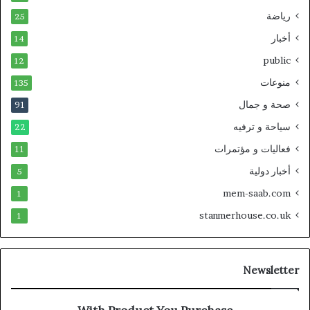
رياضة
25
أخبار
14
public
12
منوعات
135
صحة و جمال
91
سياحة و ترفيه
22
فعاليات و مؤتمرات
11
أخبار دولية
5
mem-saab.com
1
stanmerhouse.co.uk
1
Newsletter