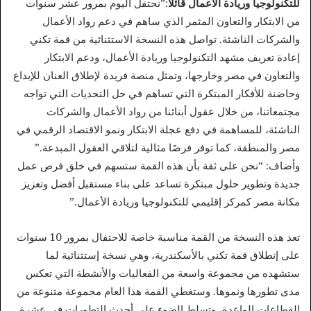
للتكنولوجيا وريادة الأعمال قائلًا
:”نحتفل اليوم بمرور عشر سنوات
من الابتكار والتعاون المثمر الذي ساهم في دعم رواد الأعمال
والشركات الناشئة. تواصل هذه النسخة الاستثنائية من قمة تكني
إعادة تعريف مشهد التكنولوجيا وريادة الأعمال، ودعم الابتكار
والتعاون في مصر وخارجها، وتمثل منصة فريدة لإطلاق العنان للإبداع
وحاضنة للأفكار المبتكرة التي تساهم في حل التحديات التي تواجه
مجتمعاتنا، من خلال عقول أبنائنا من رواد الأعمال والشركات
الناشئة، للمساهمة في دفع عجلة الابتكار ونمو الاقتصاد الرقمي في
مصر والمنطقة، كما توفر فرصًا مثالية لتلاقي العقول المبدعة.”
وأضاف: “نحن على ثقة بأن هذه القمة ستسهم في خلق فرص عمل
جديدة وتطوير حلول مبتكرة تساعد على بناء مستقبل أفضل وتعزيز
مكانة مصر كمركز إقليمي للتكنولوجيا وريادة الأعمال.”
تعد هذه النسخة من القمة مناسبة خاصة للاحتفال بمرور 10 سنوات
على إنطلاق قمة تكني بالأسكندرية، وهي نسخة إستثنائية لما
ستشهده من مجموعة واسعة من الفعاليات والأنشطة التي تعكس
مدى تطورها ونموها. وستغطي القمة هذا العام مجموعة متنوعة من
القطاعات الواعدة، وتسلط الضوء على أحدث التطورات في عشرة