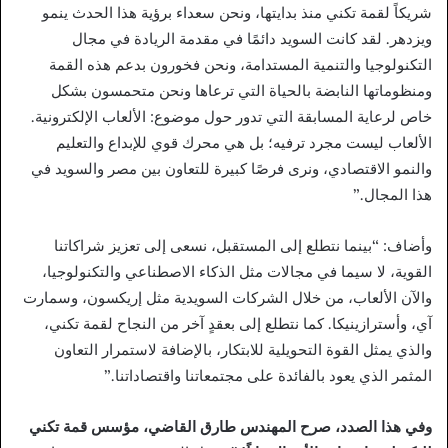
شريكاً لقمة تكني منذ بدايتها، ونحن سعداء برؤية هذا الحدث ينمو
ويزدهر. لقد كانت السويد دائمًا في مقدمة الريادة في مجال
التكنولوجيا والتنمية المستدامة، ونحن فخورون بدعم هذه القمة
ومنظوماتها النابضة بالحياة التي ترعاها ونحن متحمسون بشكل
خاص لرعاية المسابقة التي تدور حول موضوع: الألعاب الإلكترونية.
الألعاب ليست مجرد ترفيه؛ بل هي محرك قوي للإبداع والتعليم
والنمو الاقتصادي، ونرى فرصًا كبيرة للتعاون بين مصر والسويد في
هذا المجال.”
وأضاف: “بينما نتطلع إلى المستقبل، نسعى إلى تعزيز شراكاتنا
القوية، لا سيما في مجالات مثل الذكاء الاصطناعي والتكنولوجيا،
والآن الألعاب، من خلال الشركات السويدية مثل إريكسون، وسمارت
آي، وأسترازينيكا. كما نتطلع إلى بعقدٍ آخر من النجاح لقمة تكني،
والذي يمثل القوة التحويلية للابتكار، بالإضافة لاستمرار التعاون
المثمر الذي يعود بالفائدة على مجتمعاتنا واقتصاداتنا.”
وفي هذا الصدد، صرح المهندس طارق القاضي، مؤسس قمة تكني