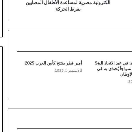
الكترونية مصرية لمساعدة الأطفال المصابين
بفرط الحركة
طحنون بن زايد: في عيد الاتحاد الـ54
أمير قطر يفتتح كأس العرب 2025
موذجاً يُحتذى به في
ديسمبر 1, 2025
لأوطان