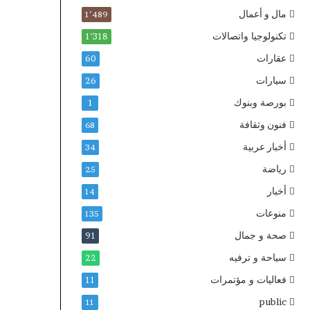
مال و أعمال
1٬489
تكنولوجيا واتصالات
1٬318
عقارات
60
سيارات
26
بورصة وبنوك
1
فنون وثقافة
68
أخبار عربية
34
رياضة
25
أخبار
14
منوعات
135
صحة و جمال
91
سياحة و ترفيه
22
فعاليات و مؤتمرات
11
public
11