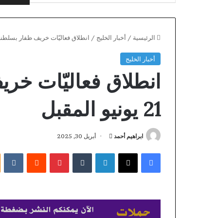
الرئيسية
/
أخبار الخليج
/
انطلاق فعاليّات خريف ظفار بسلطنة عُمان 21 يو
أخبار الخليج
انطلاق فعاليّات خر
21 يونيو المقبل
أرسل
ابراهيم أحمد
أبريل 30, 2025
بريدا
فيسبوك
X
لينكدإن
بينتيريست
إلكترونيا
Coronavir
ثورة
disea
جديدة
201
في
جراحات