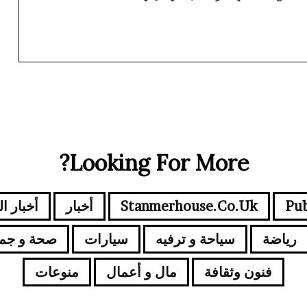
Looking For More?
Pub
Stanmerhouse.co.uk
أخبار
أخبار ا
رياضة
سياحة و ترفيه
سيارات
صحة و جم
فنون وثقافة
مال و أعمال
منوعات