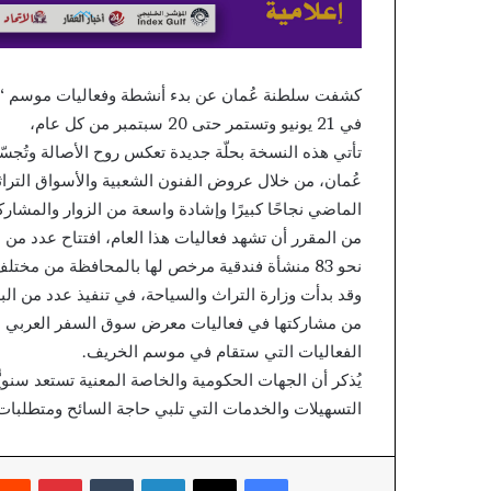
المفاصل
بمصر..
منذ 44 دقيقة
«آرثروبوتيك»
ثورة جديدة في جر
تُدخل
بمصر.. «آرثروبوتيك»
منذ 26 دقيقة
الجيل
في 21 يونيو وتستمر حتى 20 سبتمبر من كل عام،
Coronavirus disease 2019
من الروبوتات الجرا
الرابع
تأتي هذه النسخة بحلّة جديدة تعكس روح الأصالة وتُجسّ
من
الروبوتات
عُمان، من خلال عروض الفنون الشعبية والأسواق التراث
الجراحية
الماضي نجاحًا كبيرًا وإشادة واسعة من الزوار والمشارك
لتغيير
من المقرر أن تشهد فعاليات هذا العام، افتتاح عدد من ا
المفاصل
نحو 83 منشأة فندقية مرخص لها بالمحافظة من مختلف الفئات جاهزة لاستقبال الزوار وتوفر حوالي 6537 غرفة.
من مشاركتها في فعاليات معرض سوق السفر العربي ب
الفعاليات التي ستقام في موسم الخريف.
يُذكر أن الجهات الحكومية والخاصة المعنية تستعد سنوي
التسهيلات والخدمات التي تلبي حاجة السائح ومتطلبات
فيسبوك
X
لينكدإن
بينتير