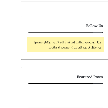
Follow Us
هذا الويدجت يتطلب إضافة أرقام لايت، يمكنك تنصيبها
من خلال قائمة القالب > تنصيب الإضافات.
Featured Posts
Hoe
Lizaro
je
Third-
het
Party
ن
welkomstbonus
Verification