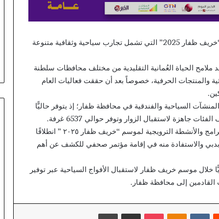
تتشاركان
في تطوير أول منصة للسياحة الصحية
في
في مصر والشرق الأوسط وأفريقيا..
تطوير
احات المفاصل
«Tour4Cure» تدعم رؤية الدولة
أول
كشفت سلطنة عُمان عن بدء أنشطة وفعاليات موسم “خريف ظفار 2025” التي تشمل تجارب سياحية وثقافية متنوعة
 تُدخل الجيل الرابع
لتحويل مصر إلى مركز عالمي للعلاج
منصة
حية لتغيير المفاصل
والاستشفاء
للسياحة
د ملامح الحياة العُمانية التقليدية من مختلف محافظات سلطنة
الصحية
في
ية والمنتجات الحرفية، خصوصاً بعد أن حققت فعاليات العام
مصر
ين.
والشرق
لمنشآت السياحية والفندقية في محافظة ظفار؛ إذ يتوفر حاليًّا
الأوسط
وأفريقيا..
«Tour4Cure»
وقد بدأت وزارة التراث والسياحة، في تنفيذ عدد من البرامج والأنشطة الترويجية لموسم “خريف ظفار ٢٠٢٥ ” انطلاقًا
تدعم
دبي والاستفادة منه في إقامة مؤتمر صحفي للكشف عن أهم
رؤية
الدولة
ًّا خلال موسم خريف ظفار لاستقبال الأفواج السياحية عبر توفير
لتحويل
مصر
 القادمين إلى محافظة ظفار.
إلى
مركز
عالمي
يست
بوكيت
Odnoklassniki
مشاركة عبر البريد
طباعة