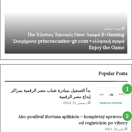
I
Τακτικές
er-
Όσον
oup
Αφορά
ion
E-
lay
Gaming
منذ 4 ساعات
y
Πιο Έξυπνες Τακτικές Όσον Αφορά E-Gaming
ino
Στοιχήματα
r
Στοιχήματα princescasino-gr.com • ελληνική αγορά
mer
princescasino-
/
Enjoy the Game
ibe
gr.com
_
•
way
ελληνική
Try
αγορά
our
Enjoy
Popular Posts
uck
the
nt-
Game
بدأ التسجيل بمبادرة شباب مصر الرقمية بمراكز
om/
إبداع مصر الرقمية
ديسمبر 31, 2024
Ako používať ifortuna aplikáciu – kompletný sprievodca
od registrácie po výbery
يناير 26, 2015