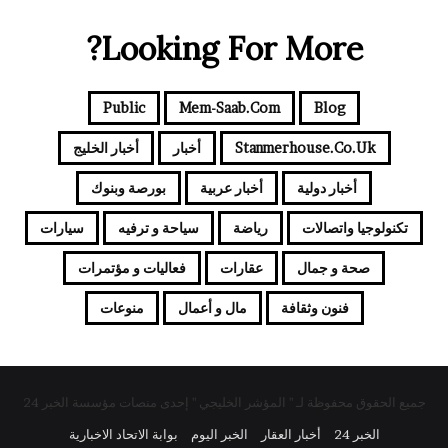
Looking For More?
Public
Mem-Saab.com
Blog
Stanmerhouse.co.uk
أخبار
أخبار الخليج
أخبار دولية
أخبار عربية
بورصة وبنوك
تكنولوجيا واتصالات
رياضة
سياحة و ترفيه
سيارات
صحة و جمال
عقارات
فعاليات و مؤتمرات
فنون وثقافة
مال و أعمال
منوعات
جميع الحقوق محفوظة لـ " المؤشر الخليجي " إحدى منصات مؤسسة الخبر 24
الخبر 24
أخبار العقار
الخبر اليوم
بوابة الاتحاد الاخبارية