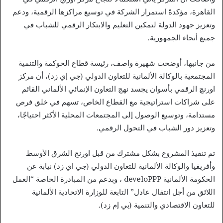
القاهرة، مؤكدةً استمرار الشركة في توسيع مراكزها الرقمية، ودعم
وتعزيز جهود الدولة لتمكين التعليم والابتكار الرقمي للشباب في
جميع أنحاء الجمهورية.
من جانبها، أوضحت شهيرة واصف، رئيسة قطاع الحوكمة والتنمية
المجتمعية بالوكالة الألمانية للتعاون الدولي (جي إي زد)، أن مركز
اورنچ الرقمي بأسوان يجسد نهج التعاون الإنمائي الألماني القائم
على شراكات استراتيجية مع القطاع الخاص، تسهم في خلق فرص
مستدامة، وتوسيع الوصول إلى المجتمعات المحلية الأكثر احتياجًا،
وتعزيز دور الشباب في التحول الرقمي.
تم تنفيذ المشروع بشكل مشترك من قبل اورنج الشرق الأوسط
وأفريقيا والوكالة الألمانية للتعاون الدولي (جي اي زد) نيابة عن
الحكومة الألمانية develoPPP ، وبدعم من المبادرة الخاصة “العمل
اللائق من أجل انتقال عادل” التابعة للوزارة الاتحادية الألمانية
للتعاون الاقتصادي والتنمية (بي إم زد).