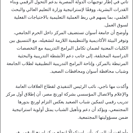
تأتي في إطار توجيهات الدولة المصرية بدعم التحول الرقمي وبناء
القدرات البشرية، ووفقًا لإستراتيجية وزارة التعليم العالي والبحث
العلمي، بما يسهم في ربط العملية التعليمية بالاحتياجات الفعلية
لسوق العمل.
وأوضح أن جامعة أسوان تستضيف المركز داخل الحرم الجامعي،
وتوفر البيئة الأكاديمية والتنظيمية اللازمة لتشغيله، مع التنسيق بين
الكليات المعنية لضمان تكامل البرامج التدريبية مع التخصصات
الدراسية المختلفة، إلى جانب دعم الأنشطة التدريبية والبحثية
المرتبطة بالمركز، وإتاحة البرامج التدريبية التطبيقية لطلاب الجامعة
وشباب محافظة أسوان ومحافظات الصعيد.
وأكدت مها ناجي، نائب الرئيس التنفيذي لقطاع العلاقات العامة
والإعلام والاتصال المؤسسي بشركة اورنچ مصر، أن إطلاق أول مركز
تدريب رقمي لتمكين شباب الصعيد يعكس التزام اورنچ بدورها
المجتمعي، ويؤكد أن دعم وتأهيل الشباب يمثل أولوية استراتيجية
ضمن مسؤوليتها المجتمعية.
وأضافت أن المركز يأتي استكمالًا لنجاح مركز اورنچ الرقمي في