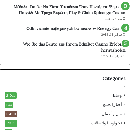
Μέθοδοι Για Να Να Είστε Υπεύθυνοι Όταν Ποντάρετε Ψηφιακά
Παιχνίδι Με Τροχό Ευρώπη Play & Claim Spinanga Casino
منذ 4 ساعات
Odkrywanie najlepszych bonusów w Energy Casino
فبراير 11, 2015
Wie Sie das Beste aus Ihrem BdmBet Casino Erlebnis
herausholen
فبراير 12, 2015
Categories
Blog
2٬011
أخبار الخليج
100
مال و أعمال
1٬490
تكنولوجيا واتصالات
1٬319