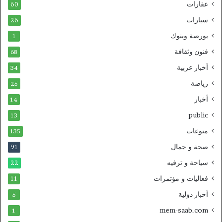
عقارات
60
سيارات
26
بورصة وبنوك
1
فنون وثقافة
68
أخبار عربية
34
رياضة
25
أخبار
14
public
13
منوعات
135
صحة و جمال
91
سياحة و ترفيه
22
فعاليات و مؤتمرات
11
أخبار دولية
5
mem-saab.com
1