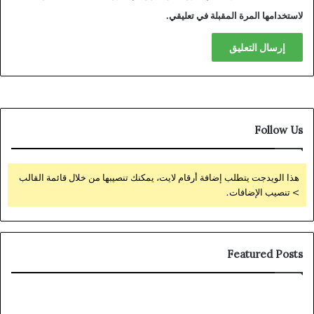
لاستخدامها المرة المقبلة في تعليقي.
Follow Us
هذا الويدجت يتطلب إضافة أرقام لايت، يمكنك تنصيبها من خلال قائمة القالب
> تنصيب الإضافات.
Featured Posts
ow
Πιο
tom
Έξυπνες