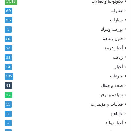
تكنولوجيا واتصالات
1٬318
عقارات
60
سيارات
26
بورصة وبنوك
1
فنون وثقافة
68
أخبار عربية
34
رياضة
25
أخبار
14
منوعات
135
صحة و جمال
91
سياحة و ترفيه
22
فعاليات و مؤتمرات
11
public
11
أخبار دولية
5