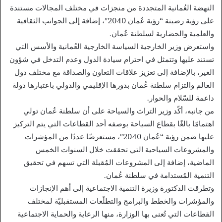
النهضة العُمانية المتجددة من منجزات في مختلف المجالات مستندة
على رؤية رصينة “رؤية عُمان 2040″، إضافة إلى الجوانب الثقافية
والعلمية والحضارية لسلطنة عُمان.
واستعرض وزير الخارجية السياسة الخارجية العُمانية والأسس التي
تستند عليها وتتمثل في احترام سيادة الدول وعدم التدخل في شؤون
الغير، بالإضافة إلى تعزيز علاقات التعاون والصداقة مع مختلف دول
العالم والتزام سلطنة عُمان بدورها الإقليمي والدولي باعتبارها دولة
داعمة للسّلام والحوار.
من جانبه، أكّد وزير التراث والسياحة على أن سلطنة عُمان تولي
اهتمامًا بالغًا بقطاع السياحة بوصفه أحد القطاعات التي يتم التركيز
عليها ضمن رؤية “عُمان 2040″، مستعرضًا عددًا من المؤشرات
والمشروعات السياحية التي تحققت خلال السنوات الخمس
الماضية، إضافة إلى المشروعات المُقبلة التي تسهم في تحقيق
التنمية المُستدامة في سلطنة عُمان.
وتطرقت الدكتورة وزيرة التنمية الاجتماعية إلى أهم الإنجازات
والمؤشرات والخطط والبرامج والتطلّعات المستقبليّة لمختلف
القطاعات التي تُعنى بها الوزارة، منها الرعاية والحماية الاجتماعية