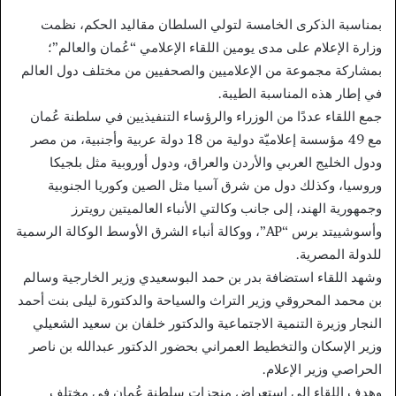
بمناسبة الذكرى الخامسة لتولي السلطان مقاليد الحكم، نظمت
وزارة الإعلام على مدى يومين اللقاء الإعلامي “عُمان والعالم”؛
بمشاركة مجموعة من الإعلاميين والصحفيين من مختلف دول العالم
في إطار هذه المناسبة الطيبة.
جمع اللقاء عددًا من الوزراء والرؤساء التنفيذيين في سلطنة عُمان
مع 49 مؤسسة إعلاميّة دولية من 18 دولة عربية وأجنبية، من مصر
ودول الخليج العربي والأردن والعراق، ودول أوروبية مثل بلجيكا
وروسيا، وكذلك دول من شرق آسيا مثل الصين وكوريا الجنوبية
وجمهورية الهند، إلى جانب وكالتي الأنباء العالميتين رويترز
وأسوشييتد برس “AP”، ووكالة أنباء الشرق الأوسط الوكالة الرسمية
للدولة المصرية.
وشهد اللقاء استضافة بدر بن حمد البوسعيدي وزير الخارجية وسالم
بن محمد المحروقي وزير التراث والسياحة والدكتورة ليلى بنت أحمد
النجار وزيرة التنمية الاجتماعية والدكتور خلفان بن سعيد الشعيلي
وزير الإسكان والتخطيط العمراني بحضور الدكتور عبدالله بن ناصر
الحراصي وزير الإعلام.
وهدف اللقاء إلى استعراض منجزات سلطنة عُمان في مختلف