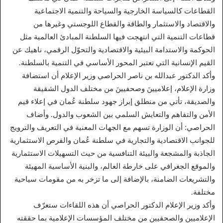
القطاعات كالسياسة الخارجية والسياحة والتنمية الاجتماعية
والاقتصاد والاستثمار والطاقة والقطاع اللوجستي وغيرها من
قطاعات التنمية التي انتهجت فيها السلطنة المبادئ العالمية مثل
الحوكمة والاستدامة البيئية والاقتصادية والتحوّل الرقمي، ناهيك عن
القيم الإنسانية التي تعتبر المحور الأساسي في التنمية بالسلطنة.
وأكد الدكتور عبدالله بن ناصر الحراصي وزير الإعلام أن استضافة
وزارة الإعلام، إعلاميينَ وصحفيينَ من مختلف الدول الشقيقة
والصديقة، تأتي من منطلق إبراز جهود سلطنة عُمان في إعلاء قيم
الأمن والتفاهم والتعايش السلمي بين الشعوب والدول. وأضاف
الحراصي: أن الوزارة تسهم مع الجهات المعنية في التعريف والترويج
للجوانب الاقتصادية والتجارية في سلطنة عُمان والفرص الاستثمارية
الجاذبة والمشجعة والبيئة التنافسية من حيث التسهيلات الاستثمارية
والموقع الجغرافي على خارطة العالم، والبنية الأساسية المهيئة
والتشريعات الضامنة، بالإضافة إلى ما تزخر به من مقومات سياحية
مختلفة.
وأكد وزير الإعلام الدكتور الحراصي أن هذه اللقاءات ستعرّف
الإعلاميين والصحفيين من مختلف المؤسسات الإعلامية بما حققته