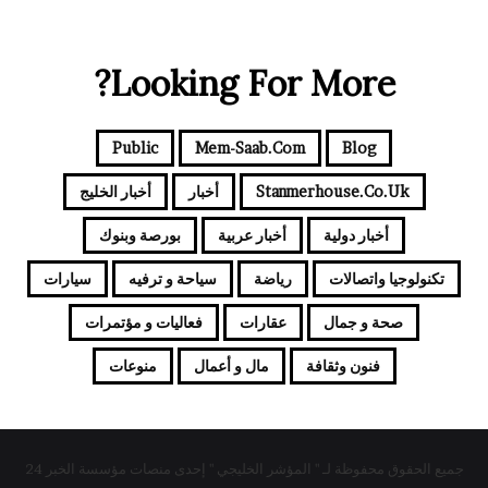
Looking For More?
Public
Mem-Saab.com
Blog
Stanmerhouse.co.uk
أخبار
أخبار الخليج
أخبار دولية
أخبار عربية
بورصة وبنوك
تكنولوجيا واتصالات
رياضة
سياحة و ترفيه
سيارات
صحة و جمال
عقارات
فعاليات و مؤتمرات
فنون وثقافة
مال و أعمال
منوعات
جميع الحقوق محفوظة لـ " المؤشر الخليجي " إحدى منصات مؤسسة الخبر 24