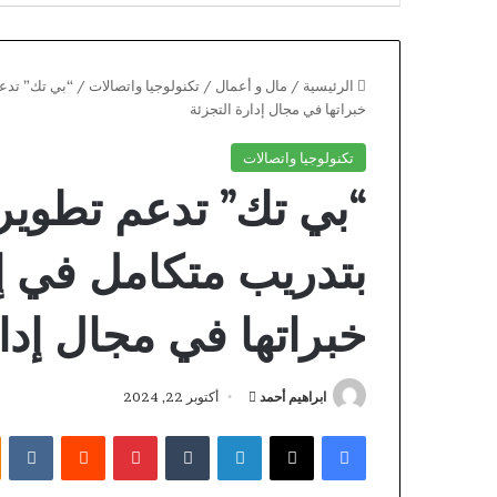
الرئيسية
/
مال و أعمال
/
تكنولوجيا واتصالات
/
“بي تك” تدعم
خبراتها في مجال إدارة التجزئة
تكنولوجيا واتصالات
“بي تك” تدعم تطوير 
بتدريب متكامل في إط
خبراتها في مجال إدار
أرسل
ابراهيم أحمد
أكتوبر 22, 2024
Handheld
بريدا
فيسبوك
X
لينكدإن
بينتيريست
Gamblers
إلكترونيا
JOIN
The