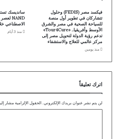
فيكسد مصر (FEDIS) وحلول
سانديسك تستع
تتشاركان في تطوير أول منصة
NAND لعص
للسياحة الصحية في مصر والشرق
الاصطناعي خلال م
الأوسط وأفريقيا.. «Tour4Cure»
منذ 3 أيام
تدعم رؤية الدولة لتحويل مصر إلى
مركز عالمي للعلاج والاستشفاء
منذ يومين
اترك تعليقاً
لن يتم نشر عنوان بريدك الإلكتروني.
الحقول الإلزامية مشار إليه
ا
ل
ت