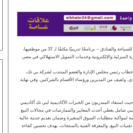
التنزاني
ينعقد
Handheld Gam
في
Odiac Casino Sm
منذ ساعة واحدة
روتانا
Every Gadget.
مؤتمر مجلس الأعمال السعودي
الأحد
Start Winni
التنزاني ينعقد في روتانا الأحد المقبل
المقبل
اختتمت شركة “عمر أفندي” – التابعة للشركة القابضة للسياحة والفنادق – برنامجًا تدريبيًا مكثفًا لـ 37 من موظفيها،
ة المنزلية والإلكترونية وخدمات التمويل الاستهلاكي في مصر.
 خطاب رئيس مجلس الإدارة والعضو المنتدب لشركة بي تك،
، ولفيف من المديرين ورؤساء الأقسام بالشركتين. وفي نهاية
 حيث استفاد المتدربون من الخبرات الأكاديمية لبي تك أكاديمي
يبي شامل يغطي أحدث المعايير والممارسات في مجالات البيع
ازمة لمواكبة متطلبات السوق المتغيرة وضمان تقديم خدمة عالية
تقنيات البيع، والمعرفة الفنية بالمنتجات، بهدف تحسين كفاءة