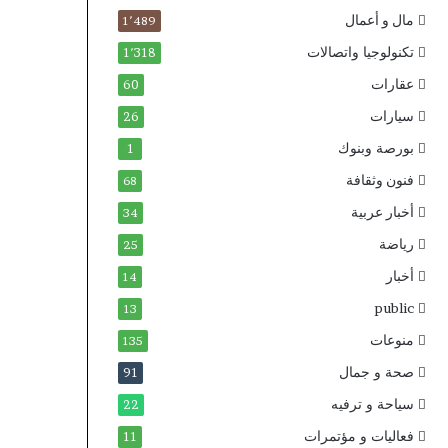
مال و أعمال
1٬489
تكنولوجيا واتصالات
1٬318
عقارات
60
سيارات
26
بورصة وبنوك
1
فنون وثقافة
68
أخبار عربية
34
رياضة
25
أخبار
14
public
13
منوعات
135
صحة و جمال
91
سياحة و ترفيه
22
فعاليات و مؤتمرات
11