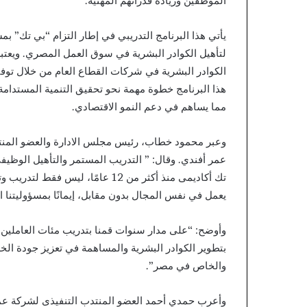
الموظفين وزيادة قدراتهم المهنية.
يأتي هذا البرنامج التدريبي في إطار التزام “بي تك” بم
لتأهيل الكوادر البشرية في سوق العمل المصري. ويعتبر
الكوادر البشرية في شركات القطاع العام من خلال توف
هذا البرنامج خطوة مهمة نحو تحقيق التنمية المستدامة
مما يساهم في دعم النمو الاقتصادي.
وعبر محمود خطاب، رئيس مجلس الادارة والعضو المنتد
عمر أفندي. وقال: ” التدريب المستمر والتأهيل الوظيف
تك أكاديمى منذ أكثر من 12 عامًا، 
يعمل في نفس المجال بدون مقابل، إيمانًا بمسؤوليتنا ا
وأوضح: “على مدار سنوات قمنا بتدريب مئات العاملين ف
بتطوير الكوادر البشرية والمساهمة في تعزيز جودة الخد
والخاص في مصر”.
وأعرب حمدي أحمد العضو المنتدب التنفيذى لشركة ع