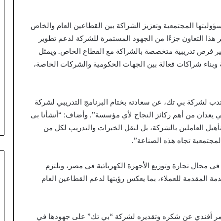
سؤوليتها المجتمعية وتعزيز الشراكة بين القطاعين العام والخاص
 هذا التعاون جزءًا من الجهود المستمرة للشركة لدعم تطوير
ير فرص تدريبية متخصصة بالشراكة مع القطاع الخاص. ويمثل
 وبناء شراكات فعالة بين الجهات الحكومية والشركات الخاصة،
ب لشركة بي تك، عن سعادته بختام البرنامج التدريبي لشركة
ي يعدان من أهم ركائز النجاح لأي مؤسسة”. وأضاف: “أنشأنا بى
ليس فقط لتدريب وتأهيل العاملين بالشركة، بل لنقل الخبرات والتدريب لكل من
لمجتمعية تجاه هذه الصناعة”.
ي مجال تجارة وتوزيع الأجهزة الكهربائية في مصر، ونلتزم
مة المقدمة للعملاء، بما يعكس رؤيتها لدعم القطاعين العام
مر أفندي عن شكره وتقديره لشركة “بي تك” على جهودها في