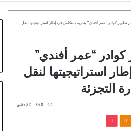
 تطوير كوادر “عمر أفندي” بتدريب متكامل في إطار استراتيجيتها لنقل
كوادر “عمر أفندي”
ار استراتيجيتها لنقل
ة التجزئة
0
54
2 دقائق
مؤتمر
بوكيت
Odnoklassniki
مجلس
الأعمال
السعودي