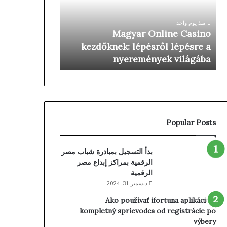
Roulette
lépésről
lépésre
منذ يوم واحد
a
Magyar Online Casino
منذ يوم واحد
nyeremények
ke Immersive
kezdőknek: lépésről lépésre a
világába
Roulette
nyeremények világába
Popular Posts
بدأ التسجيل بمبادرة شباب مصر
الرقمية بمراكز إبداع مصر
الرقمية
ديسمبر 31, 2024
Ako používať ifortuna aplikáciu –
kompletný sprievodca od registrácie po
výbery