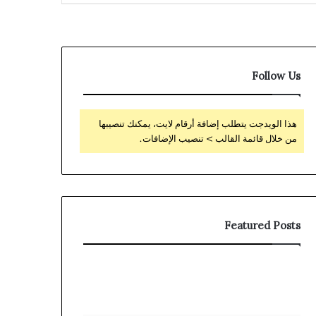
Follow Us
هذا الويدجت يتطلب إضافة أرقام لايت، يمكنك تنصيبها
من خلال قائمة القالب > تنصيب الإضافات.
Featured Posts
Avis
Magyar
sur
Online
Stake
Casino
Immersive
kezdőknek: