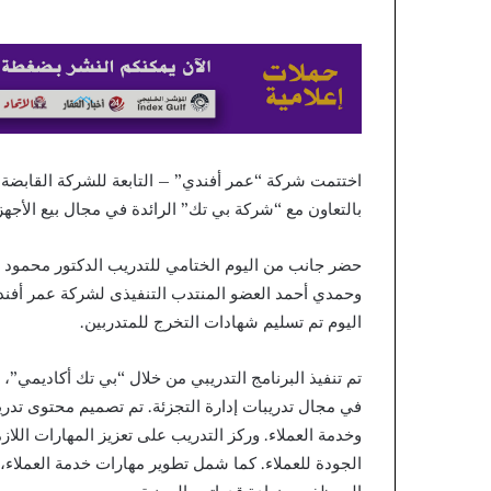
Odiac
منذ يومين
Casino
blers JOIN The
Smoothly
oothly Through
Through
 – polski obszar
Every
ng Frumzicasino
Gadget.
–
polski
obszar
بالتعاون مع “شركة بي تك” الرائدة في مجال بيع الأجهز
Start
Winning
حضر جانب من اليوم الختامي للتدريب الدكتور محمود
Frumzicasino
وحمدي أحمد العضو المنتدب التنفيذى لشركة عمر أفندي
اليوم تم تسليم شهادات التخرج للمتدربين.
تم تنفيذ البرنامج التدريبي من خلال “بي تك أكاديمي”،
في مجال تدريبات إدارة التجزئة. تم تصميم محتوى تدر
وخدمة العملاء. وركز التدريب على تعزيز المهارات الل
الجودة للعملاء. كما شمل تطوير مهارات خدمة العملاء، 