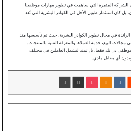
بهذه الشراكة المثمرة التي ساهمت في تطوير مهارات موظفينا
بل كان استثمار طويل الأجل في الكوادر البشرية التي تُعد
 الرائدة في مجال تطوير الكوادر البشرية، حيث تم تأسيسها منذ
صة في مجالات البيع، خدمة العملاء، والمعرفة الفنية بالمنتجات.
لى موظفي بي تك فقط، بل تمتد لتشمل العاملين في مختلف
وبدون أي مقابل مادي.
يست
بوكيت
Odnoklassniki
مشاركة عبر البريد
طباعة