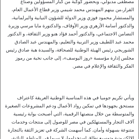
مصطفى مدبولي، وبحضور كوكبة من كبار المسؤولين وصناع
القرار،من بينهم المهندس محمد شيمي وزير قطاع الأعمال العام،
والمستشار محمود فوزي وزير الدولة للشؤون النيابية والبرلمانية،
والدكتور أسامة الأزهري وزير الأوقاف، والدكتورة مايا مرسي وزيرة
التضامن الاجتماعي، والدكتور أحمد فؤاد هنو وزير الثقافة، و الدكتور
محمد عبد اللطيف وزير التربية والتعليم، والمهندس عبد الصادق
الشوربجي رئيس الهيئة الوطنية للصحافة، والسيدة هبة صادق رئيس
مجلس إدارة مؤسسة «روز اليوسف»، إلى جانب نخبة من رموز
الفكر والثقافة والإعلام في مصر.
ويأتي تكريم جوميا في هذه المناسبة الوطنية العريقة كاعتراف
مستحق بجهودها في تمكين رواد الأعمال ودعم المشروعات الصغيرة
والمتوسطة من خلال منصتها الرقمية، التي أصبحت بوابة رئيسية
آلاف التجار والمستهلكين في مصر للوصول إلى منتجات وخدمات
متنوعة بسهولة وأمان. كما أسهمت الشركة في تعزيز الثقة بالتجارة
الإلكترونية وتوسيع نطاق استخدامها، لا سيما في المناطق النائية،