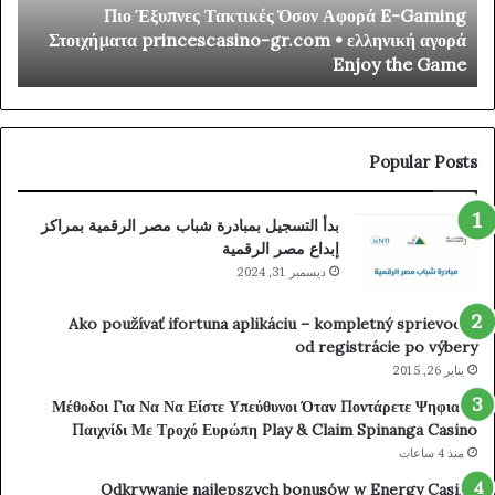
y
Πιο Έξυπνες Τακτικές Όσον Αφορά E-Gaming
ino
Στοιχήματα
r
Στοιχήματα princescasino-gr.com • ελληνική αγορά
mer
princescasino-
/
Enjoy the Game
ibe
gr.com
_
•
way
ελληνική
Try
αγορά
our
Enjoy
Popular Posts
uck
the
nt-
Game
بدأ التسجيل بمبادرة شباب مصر الرقمية بمراكز
om/
إبداع مصر الرقمية
ديسمبر 31, 2024
Ako používať ifortuna aplikáciu – kompletný sprievodca
od registrácie po výbery
يناير 26, 2015
Μέθοδοι Για Να Να Είστε Υπεύθυνοι Όταν Ποντάρετε Ψηφιακά
Παιχνίδι Με Τροχό Ευρώπη Play & Claim Spinanga Casino
منذ 4 ساعات
Odkrywanie najlepszych bonusów w Energy Casino