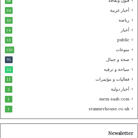
فنون وثقافة
68
أخبار عربية
34
رياضة
25
أخبار
14
public
13
منوعات
135
صحة و جمال
91
سياحة و ترفيه
22
فعاليات و مؤتمرات
11
أخبار دولية
5
mem-saab.com
1
stanmerhouse.co.uk
1
Newsletter