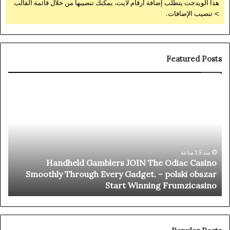
هذا الويدجت يتطلب إضافة أرقام لايت، يمكنك تنصيبها من خلال قائمة القالب
> تنصيب الإضافات.
Featured Posts
nal
Handheld
ots
Gamblers
ree
JOIN
hip
The
Oro
Odiac
ino
Casino
–
Smoothly
منذ 15 ساعة
Handheld Gamblers JOIN The Odiac Casino
way
Through
y
Smoothly Through Every Gadget. – polski obszar
oin
Every
n
Start Winning Frumzicasino
the
Gadget.
ion
–
polski
obszar
Start