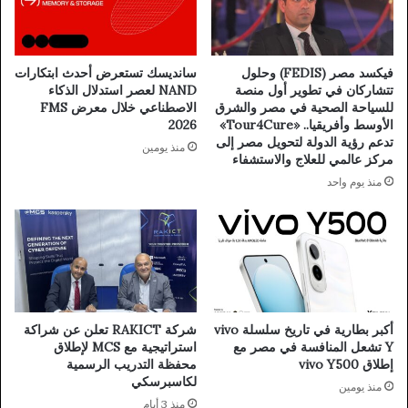
فيكسد مصر (FEDIS) وحلول
سانديسك تستعرض أحدث ابتكارات
تتشاركان في تطوير أول منصة
NAND لعصر استدلال الذكاء
للسياحة الصحية في مصر والشرق
الاصطناعي خلال معرض FMS
الأوسط وأفريقيا.. «Tour4Cure»
2026
تدعم رؤية الدولة لتحويل مصر إلى
منذ يومين
مركز عالمي للعلاج والاستشفاء
منذ يوم واحد
أكبر بطارية في تاريخ سلسلة vivo
شركة RAKICT تعلن عن شراكة
Y تشعل المنافسة في مصر مع
استراتيجية مع MCS لإطلاق
إطلاق vivo Y500
محفظة التدريب الرسمية
لكاسبرسكي
منذ يومين
منذ 3 أيام