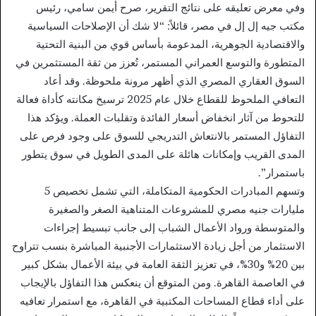
وفي معرض تعليقه على نتائج التقرير، صرح أيمن سامي، رئيس
مكتب جيه إل إل في مصر، قائلاً: “لا شك أن الإصلاحات السياسية
والاقتصادية الجوهرية، المدعومة بأساس قوي من البنية التحتية
المتطورة والتوسع العمراني المستمر، تُعزز من ثقة المستثمرين في
السوق العقاري المصري الذي أظهر مرونة ملحوظة. وقد أعاد
التعافي الملحوظ للقطاع خلال عام 2025 ترسيخ مكانته كأداة فعالة
للتحوط من آثار انخفاض أسعار الفائدة وتقلبات العملة. ويؤكد هذا
التفاؤل المستمر بالانتعاش التدريجي للسوق على وجود فرص على
المدى القريب وإمكانات هائلة على المدى الطويل في سوق يتطور
باستمرار”.
وتسهم المبادرات الحكومية المتكاملة، التي تشمل تخصيص 5
مليارات جنيه مصري للمشروعات المتناهية الصغر والصغيرة
والمتوسطة ورواد الأعمال الشباب إلى جانب تبسيط إجراءات
الاستثمار من أجل زيادة الاستثمارات الأجنبية المباشرة بنسب تتراوح
بين 20% و30%، في تعزيز الثقة العامة في بيئة الأعمال بشكل كبير
في العاصمة القاهرة. ومن المتوقع أن ينعكس هذا التفاؤل بالإيجاب
على أداء قطاع المساحات المكتبية في القاهرة، مع استمرار تعافيه