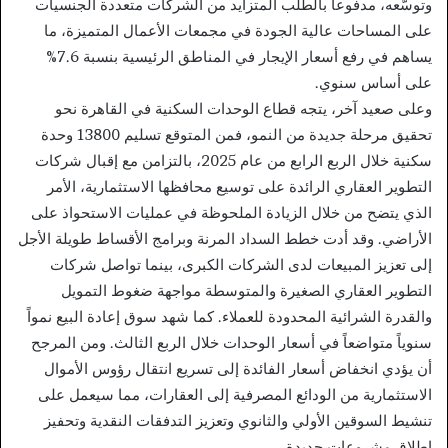
وتوسّعه، مدفوعاً بالطلب المتزايد من الشركات متعددة الجنسيات
على المساحات عالية الجودة في مجمعات الأعمال المتميزة، ما
يساهم في رفع أسعار الإيجار في المناطق الرئيسية بنسبة 7.6%
على أساس سنوي.
وعلى صعيد آخر، يتجه قطاع الوحدات السكنية في القاهرة نحو
تحقيق مرحلة جديدة من النمو، فمن المتوقع تسليم 13800 وحدة
سكنية خلال الربع الرابع من عام 2025، بالتزامن مع إقبال شركات
التطوير العقاري الرائدة على توسيع محافظها الاستثمارية، الأمر
الذي يتضح من خلال الزيادة الملحوظة في عمليات الاستحواذ على
الأراضي. وقد أدت خطط السداد المرنة وبرامج الأقساط طويلة الأجل
إلى تعزيز المبيعات لدى الشركات الكبرى، بينما تواصل شركات
التطوير العقاري الصغيرة والمتوسطة مواجهة ضغوط التمويل
والقدرة الشرائية المحدودة للعملاء. كما شهد سوق إعادة البيع نمواً
سنوياً متواضعاً في أسعار الوحدات خلال الربع الثالث. ومن المرجح
أن يؤدي انخفاض أسعار الفائدة إلى تسريع انتقال رؤوس الأموال
الاستثمارية من الودائع المصرفية إلى العقارات، مما سيعمل على
تنشيط السوقين الأولي والثانوي وتعزيز التدفقات النقدية وتحفيز
إطلاق مشروعات جديدة.