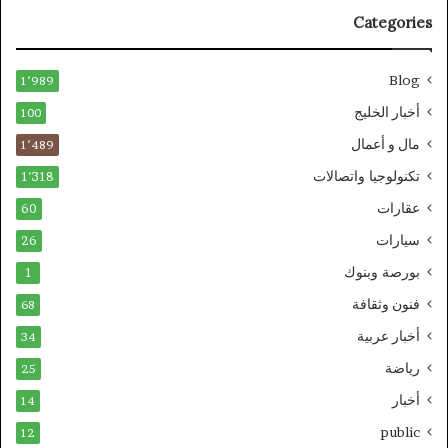
Categories
Blog
1٬989
أخبار الخليج
100
مال و أعمال
1٬489
تكنولوجيا واتصالات
1٬318
عقارات
60
سيارات
26
بورصة وبنوك
1
فنون وثقافة
68
أخبار عربية
34
رياضة
25
أخبار
14
public
12