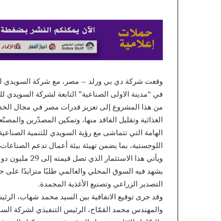
lépésről
lépésre
منذ يومين
a
r Online Casino
nyeremények
pésről lépésre a
világába
mények világába
وقعت شركة دي بي ورلد – مصر، مع شركة السويدي للتنمي
في “مدينة الاولى الصناعية” التابعة لشركة السويدي ل
من هذا المشروع إلى تعزيز قدرات مصر في مجال الخدم
الغذائية وتقليل الفاقد منها، وتمكين المصدّرين والمصن
الهامة التي تتماشى مع رؤية السويدي للتنمية الصناعية
اللوجستية، بما يضمن تهيئة بيئة أعمال تدعم الصناعات ا
يشهد فيه السوق المحلي والعالمي طلبًا متزايدًا على 
التصدير الزراعي وتصنيع الأغذية المجمدة.
وقد جرى توقيع الاتفاقية بين السيد محمد شهاب، الرئ
والمهندس محمد القمّاح، الرئيس التنفيذي لشركة السوي