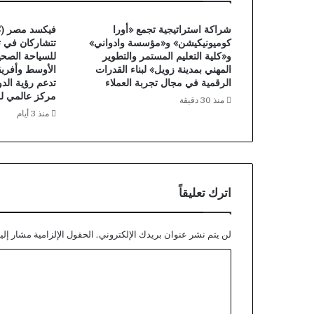
شراكة استراتيجية تجمع «أورا
كوميونيكيشن» و«مؤسسة وادواني»
تتشاركان في 
و«كلية التعليم المستمر والتطوير
للسياحة الصح
المهني بمدينة زويل» لبناء القدرات
الرقمية في مجال تجربة العملاء
تدعم رؤية الد
مركز عالمي لل
منذ 30 دقيقة
منذ 3 أيام
اترك تعليقاً
لن يتم نشر عنوان بريدك الإلكتروني.
الحقول الإلزامية مشار إليه
ا
ل
ت