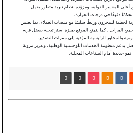
على المعايير الدولية، ومزوّدة بنظام تبريد متطور يعمل
تحكمًا دقيقًا في درجات الحرارة.
ية لحظية للمخزون وربطًا سلسًا مع منصات العملاء، بما يضمن
ميع المراحل. كما يتمتع الموقع بميزة استراتيجية بفضل قربه
مية والمحاور الرئيسية المؤدية إلى ممرات التصدير.
اصل بدعم منظومة الخدمات اللوجستية الوطنية، وتعزيز مرونة
نمو جديدة أمام الصناعات المحلية.
يست
بوكيت
Odnoklassniki
مشاركة عبر البريد
طباعة