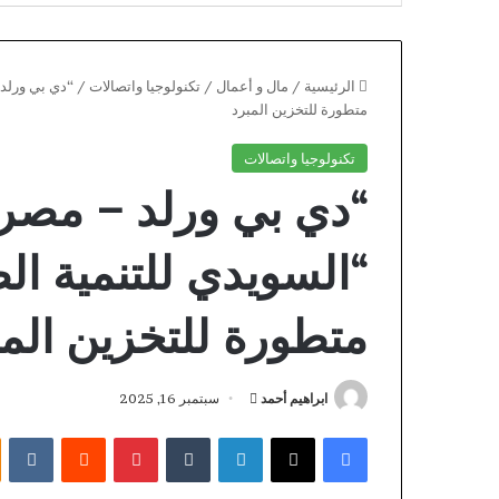
الرئيسية
/
مال و أعمال
/
تكنولوجيا واتصالات
/
“دي بي ورلد 
متطورة للتخزين المبرد
تكنولوجيا واتصالات
“دي بي ورلد – مصر ”
“السويدي للتنمية ال
متطورة للتخزين المب
أرسل
ابراهيم أحمد
سبتمبر 16, 2025
Magyar
بريدا
فيسبوك
X
لينكدإن
بينتيريست
Online
إلكترونيا
Casino
kezdőknek: