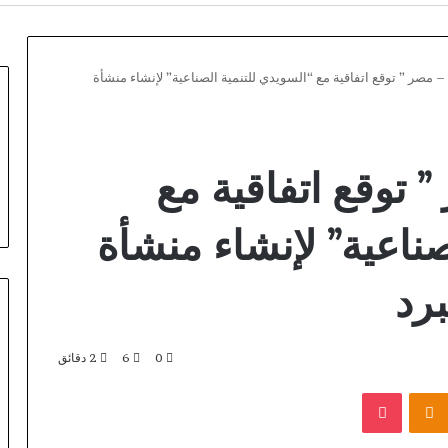
– مصر ” توقع اتفاقية مع “السويدي للتنمية الصناعية” لإنشاء منشأة
 توقع اتفاقية مع
صناعية” لإنشاء منشأة
رد
0
6
2 دقائق
شراكة
بوكيت
Odnoklassniki
استراتيجية
تجمع
«أورا
منذ 30 دقيقة