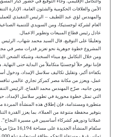
والتكامل الإقليمي. وجاء التوقيع في حضور كبار المس
الأمن والعلاقات الحكومية والشئون العامة، الإدارة الت
والمهندس لؤي عبد اللطيف – الرئيس التنفيذي للعمل
العام لشركة لوجستيكا، ومن السويدي للتنمية الصناعي
عادل رئيس قطاع المبيعات وتطوير الاعمال.
وتعليقًا على التوقيع، قال السيد محمد شهاب، الرئيس 
المشروع خطوة جوهرية نحو تعزيز قدرات مصر في مجال ا
ومن خلال التكامل مع ميناء السخنة، وشبكة الشحن التا
فإننا نوفر حلاً لوجستيًا متكاملاً من البداية حتى النه
بكفاءة أكبر، وتقليل تكاليف سلاسل الإمداد، ودخول 
عمل، ويعزز من مكانة مصر كمركز تجاري عالمي تنافس
ومن جانبه، صرّح المهندس محمد القماح، الرئيس التنفيذ
التي تمثل خطوة محورية في تطوير سلاسل الإمداد، حيث
متطورة ومستدامة، فإن إطلاق هذه المنشأة المبردة من 
بتوفير محفظة متنوعة من العملاء، بما يعزز القدرة الت
عملائنا ودورهم كشركاء أساسيين في مسيرة النجاح”.
ستُقام المنشأة