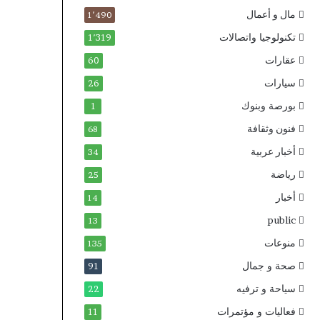
مال و أعمال
1٬490
تكنولوجيا واتصالات
1٬319
عقارات
60
سيارات
26
بورصة وبنوك
1
فنون وثقافة
68
أخبار عربية
34
رياضة
25
أخبار
14
public
13
منوعات
135
صحة و جمال
91
سياحة و ترفيه
22
فعاليات و مؤتمرات
11