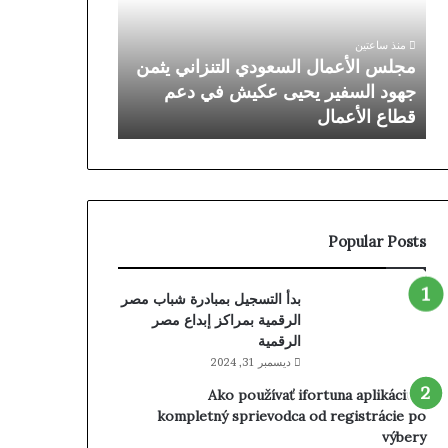
يثمن
يشاركان
جهود
في
منذ ساعتين
منذ 15 ساعة
السفير
الملتقى
ي
مجلس الأعمال السعودي التنزاني يثمن
سليمان العثيم 
يحيى
السعودي–
جهود السفير يحيى عكيش في دعم
في الملتقى الس
عكيش
التنزاني
قطاع الأعمال
لتعزيز فرص الا
في
للأعمال
دعم
لتعزيز
قطاع
فرص
الأعمال
الاستثمار
والتعدين
Popular Posts
بدأ التسجيل بمبادرة شباب مصر
الرقمية بمراكز إبداع مصر
الرقمية
ديسمبر 31, 2024
Ako používať ifortuna aplikáciu –
kompletný sprievodca od registrácie po
výbery