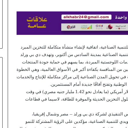
كوميونيكيشن»
شراكة استراتيجية تجمع «أورا
و«مؤسسة
كوميونيكيشن» و«مؤسسة وادواني»
وادواني»
Magya
و«كلية التعليم المستمر والتطوير المهن
و«كلية
kezdőknek: lé
بمدينة زويل» لبناء القدرات الرقمية في
التعليم
nyere
مجال تجربة العملاء
المستمر
والتطوير
المهني
ة الصناعية، اتفاقية لإنشاء منشأة متكاملة للتخزين المبرد
بمدينة
لتنمية الصناعية بمدينة السادس من أكتوبر، وتهدف دي بي ورلد
زويل»
ات اللوجستية المبردة، بما يسهم في حماية جودة المنتجات
لبناء
ّعين من المنافسة بكفاءة أكبر في الأسواق العالمية، وهي الخطوة
القدرات
الرقمية
 في تحويل المدن الصناعية إلى مراكز متكاملة للإنتاج والخدمات
في
لوطنية وتفتح آفاقًا جديدة أمام المستثمرين.
مجال
ويأتي هذا الاستثمار الذي تصل قيمته إلى 29 مليون دولار أمريكي (ما يعادل نحو 1.42 مليار جنيه مصري) في وقت
تجربة
حلول التخزين الحديثة والموفرة للطاقة، لاسيما في قطاعات
العملاء
يس التنفيذي لشركة دي بي ورلد – مصر وشمال إفريقيا،
دي للتنمية الصناعية، مؤكدين على الرؤية المشتركة للنمو