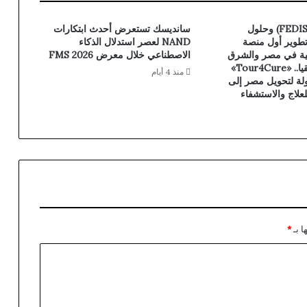
فيكسد مصر (FEDIS) وحلول
سانديسك تستعرض أحدث ابتكارات
تطوير أول منصة
NAND لعصر استدلال الذكاء
ية في مصر والشرق
الاصطناعي خلال معرض FMS 2026
الأوسط وأفريقيا.. «Tour4Cure»
منذ 4 أيام
ولة لتحويل مصر إلى
علاج والاستشفاء
ا بـ
*