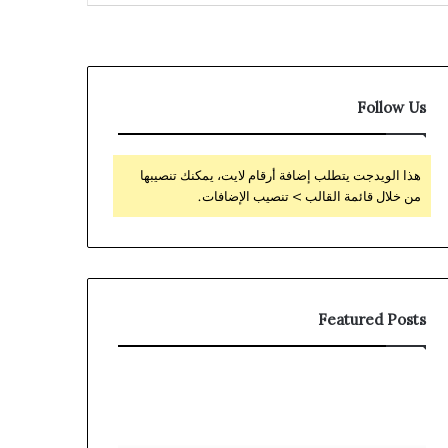
Follow Us
هذا الويدجت يتطلب إضافة أرقام لايت، يمكنك تنصيبها
من خلال قائمة القالب > تنصيب الإضافات.
Featured Posts
مجلس
سليمان
الأعمال
العثيم
السعودي
وصلاح
التنزاني
دهلوي