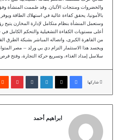
والخضروات ومنتجات الألبان. وقد صُممت المنشأة وفق أ
بالأمونيا، يحقق كفاءة عالية في استهلاك الطاقة ويوفر 
وستعمل المنشأة بنظام متكامل لإدارة المخازن يتيح رؤ
أعلى مستويات الكفاءة التشغيلية والتحكم الكامل في ج
من القاهرة الكبرى، واتصاله المباشر بشبكة الطرق القو
ويجسد هذا الاستثمار التزام دي بي ورلد – مصر المتو
سلاسل إمداد الغذاء، وتسريع حركة التجارة، وفتح فرص 
فيسبوك
X
لينكدإن
بينتير
شاركها
ابراهيم أحمد