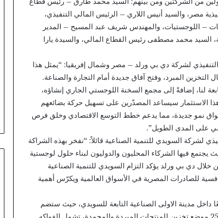
ؤولين من الشركتين ومن بينهم: السيد محمد طارق – رئيس قطاع
نفيذية مصر، والسيد أنيس اللاري – الرئيس المالي التنفيذي،
يات – اللوجستيات، والمهندس شريف عبد المسيح – المدير
ة، السيد محمد مصطفى رئيس القطاع المالي، والسيدة يارا
التنفيذي لشركة دي بي ورلد – مصر وشمال إفريقيا: “يمثل هذا
لتخزين المبرد، وفتح آفاق جديدة أمام التجارة والصناعة.
بعة لنا، إضافةً إلى مجمع السخنة اللوجستي الجاري إنشاؤه،
اية. هذا الاستثمار سيساعد المصدّرين على تسهيل حركة بضائعهم
أسواق نمو جديدة، مما يدعم خطط التوسع الاقتصادي وخلق فرص
ي على المدى الطويل”.
ي لشركة السويدي للتنمية الصناعية قائلاً: “نفخر بهذه الشراكة
 يجتمع فيها الشركاء المحليون والدوليون لبناء حلول لوجستية
خلال دي بي ورلد يؤكد التزام السويدي للتنمية الصناعية
نافسية للصادرات المصرية في الأسواق العالمية ويكرّس أهمية
 الجديدة على مساحة 16,194 مترًا مربعًا داخل مدينة الاولى الصناعية التابعة للسويدي، حيث ستضم
ثماني غرف مستقلة التحكم بطاقة استيعابية تبلغ 25,000 موضع تخزين للمنتجات المبردة والمجمدة، تشمل الفواكه