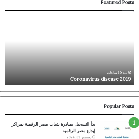
Featured Posts
Coronavirus
ثور
disease
جدي
2019
في
جرا
الم
بمص
«آر
تُد
ث
الج
منذ 10 ساعات
Coronavirus disease 2019
ا
الرا
من
الر
الج
لتغي
Popular Posts
الم
بدأ التسجيل بمبادرة شباب مصر الرقمية بمراكز
إبداع مصر الرقمية
ديسمبر 31, 2024