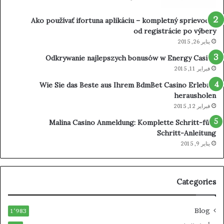
Ako používať ifortuna aplikáciu – kompletný sprievodca
od registrácie po výbery
يناير 26, 2015
Odkrywanie najlepszych bonusów w Energy Casino
فبراير 11, 2015
Wie Sie das Beste aus Ihrem BdmBet Casino Erlebnis
herausholen
فبراير 12, 2015
Malina Casino Anmeldung: Komplette Schritt-für-
Schritt-Anleitung
يناير 9, 2015
Categories
Blog
1٬983