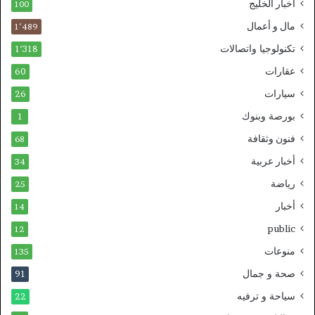
أخبار الخليج
100
مال و أعمال
1٬489
تكنولوجيا واتصالات
1٬318
عقارات
60
سيارات
26
بورصة وبنوك
1
فنون وثقافة
68
أخبار عربية
34
رياضة
25
أخبار
14
public
12
منوعات
135
صحة و جمال
91
سياحة و ترفيه
22