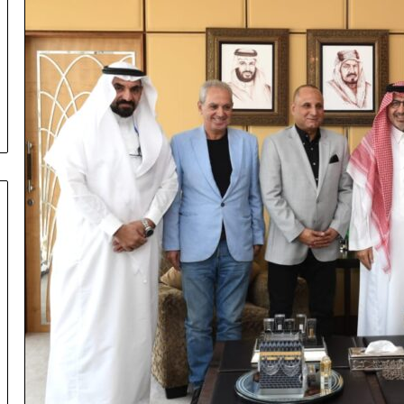
Hoe je het we
Bwin casi
منذ 5 دقائق
Coronavirus disease 2019
(Volled