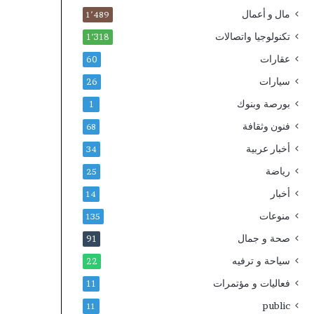
مال و أعمال
1٬489
تكنولوجيا واتصالات
1٬318
عقارات
60
سيارات
26
بورصة وبنوك
1
فنون وثقافة
68
أخبار عربية
34
رياضة
25
أخبار
14
منوعات
135
صحة و جمال
91
سياحة و ترفيه
22
فعاليات و مؤتمرات
11
public
11