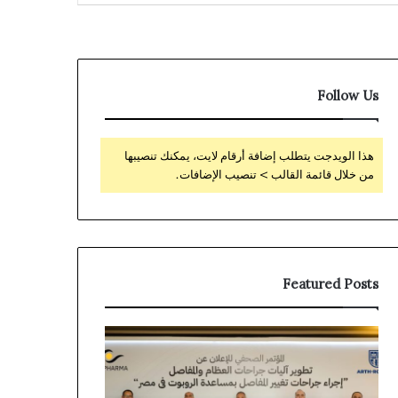
Follow Us
هذا الويدجت يتطلب إضافة أرقام لايت، يمكنك تنصيبها
من خلال قائمة القالب > تنصيب الإضافات.
Featured Posts
ثورة
فيكسد
جديدة
مصر
في
(FEDIS)
منذ ساعتين
جراحات
وحلول