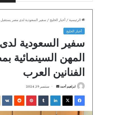
الرئيسية
/
أخبار الخليج
/
سفير السعودية لدى مصر يستقبل نق
أخبار الخليج
سفير السعودية لدى
المهن السينمائية بم
الفنانين العرب
أرسل
ابراهيم أحمد
سبتمبر 19, 2024
بريدا
فيسبوك
X
لينكدإن
بينتيريست
Hoe
إلكترونيا
je
het
welkomstbonus