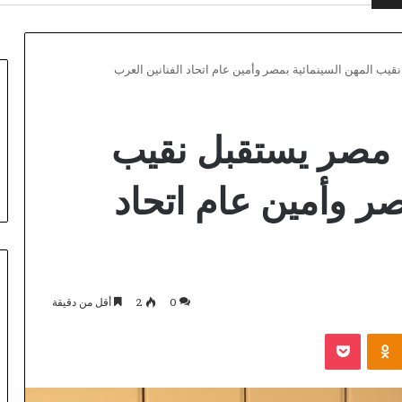
يب المهن السينمائية بمصر وأمين عام اتحاد الفنانين العرب
 مصر يستقبل نقيب
صر وأمين عام اتحاد
0
2
أقل من دقيقة
بوكيت
Odnoklassniki
Coronavirus
disease
2019