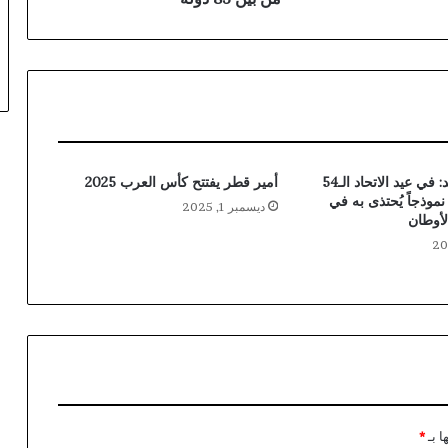
طحنون بن زايد: في عيد الاتحاد الـ54
أمير قطر يفتتح كأس العرب 2025
موذجاً يُحتذى به في
ديسمبر 1, 2025
لأوطان
ا بـ
*