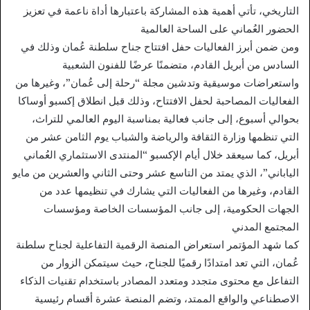
التاريخي، تأتي أهمية هذه المشاركة باعتبارها أداة ناعمة في تعزيز
الحضور العُماني على الساحة العالمية
ومن ضمن أبرز الفعاليات حفل افتتاح جناح سلطنة عُمان وذلك في
السادس من أبريل القادم، متضمنًا عرضًا للفنون الشعبية
واستعراضات موسيقية وتدشين مجلة “رحلة إلى عُمان”، وغيرها من
الفعاليات المصاحبة لحفل الافتتاح، وذلك قبل انطلاق إكسبو أوساكا
بحوالي أسبوع، إلى جانب فعالية بمناسبة اليوم العالمي للتراث،
التي تنظمها وزارة الثقافة والرياضة والشباب يوم الثامن عشر من
أبريل، كما سيعقد خلال أيام الإكسبو “المنتدى الاستثماري العُماني
الياباني”، الذي يمتد من التاسع عشر وحتى الثاني والعشرين من مايو
القادم، وغيرها من الفعاليات التي يشارك في تنظيمها عدد من
الجهات الحكومية، إلى جانب المؤسسات الخاصة ومؤسسات
المجتمع المدني
كما شهد المؤتمر استعراض المنصة الرقمية التفاعلية لجناح سلطنة
عُمان، التي تعد امتدادًا رقميًا للجناح، حيث سيتمكن الزوار من
التفاعل مع محتوى متجدد ومتعدد المصادر باستخدام تقنيات الذكاء
الاصطناعي والواقع الممتد، وتضم المنصة عشرة أقسام رئيسية