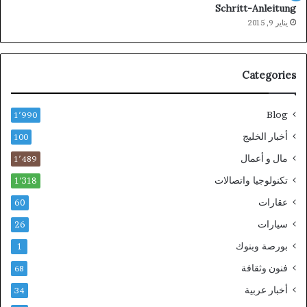
Schritt-Anleitung
يناير 9, 2015
Categories
Blog
1٬990
أخبار الخليج
100
مال و أعمال
1٬489
تكنولوجيا واتصالات
1٬318
عقارات
60
سيارات
26
بورصة وبنوك
1
فنون وثقافة
68
أخبار عربية
34