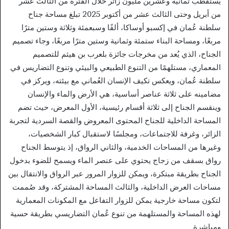
يستقطب ثمانية وعشرين مليون زائر خلال الفترة من الثالث عشر
من أبريل وحتى الثالث عشر من أكتوبر 2025 تبلغ مساحة جناح
سلطنة عُمان في إكسبو أوساكا، ألفًا وسبعمئة وثلاثة وستين مترًا
مربعًا، ومساحة البناء ستمئة وثمانية وستين مترًا مربعًا، وجاء تصميم
الجناح، الذي يُعد من مخرجات جائزة بلعرب بن هيثم للتصميم
المعماري، مستلهمًا من التنوع الطبيعي والبيئي وتنوع التضاريس في
سلطنة عُمان، ويعكس تكيف الإنسان العُماني مع بيئته، ويركز في
مضامينه على ثلاثة عناصر أساسية، هي الأرض والماء والإنسان
وينقسم الجناح إلى ثلاثة أقسام رئيسية، الأول المعرض، حيث تضم
المساحة الداخلية للجناح المحتوى المعروض والقصة السردية لتجربة
الزائر، وغرفة للاجتماعات، ومجلسًا لاستقبال كبار الشخصيات،
وغيرها من المساحات الخدمية، والثاني الرواق، إذ يتوسط الجناح
رواق بسقف من زجاج يحتوي على عنصر الماء ويسمح للضوء بدخول
الجناح بطريقة مبتكرة، ويمكن للزوار المرور عبر الرواق والانتقال بين
مساحات العرض الداخلية، والثالث المساحة المشتركة، وقد صُممت
لتكون مساحة خارجية يمكن للزوار التفاعل مع المكونات المعمارية
لهذه المساحة والمستلهمة من تنوع عُمان التضاريسي بطريقة حسية
ومباشرة