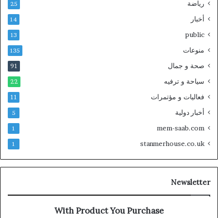
رياضة
25
أخبار
14
public
13
منوعات
135
صحة و جمال
91
سياحة و ترفيه
22
فعاليات و مؤتمرات
11
أخبار دولية
5
mem-saab.com
1
stanmerhouse.co.uk
1
Newsletter
With Product You Purchase