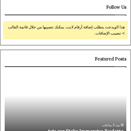
Follow Us
هذا الويدجت يتطلب إضافة أرقام لايت، يمكنك تنصيبها من خلال قائمة القالب
> تنصيب الإضافات.
Featured Posts
Localized
Interface
For
All
Regions
◦
NO
Sign
منذ 18 ساعة
lized Interface For All Regions ◦ NO Sign Up
Up
Today