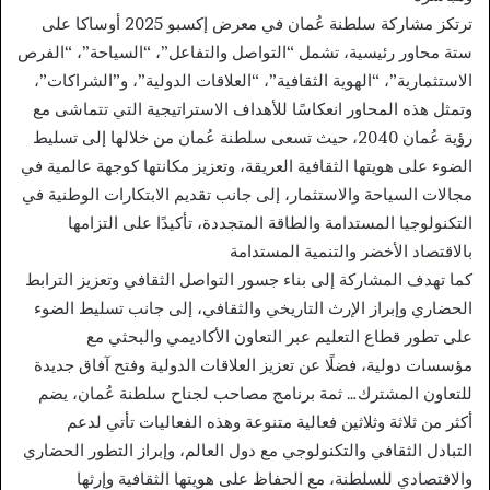
ترتكز مشاركة سلطنة عُمان في معرض إكسبو 2025 أوساكا على
ستة محاور رئيسية، تشمل “التواصل والتفاعل”، “السياحة”، “الفرص
الاستثمارية”، “الهوية الثقافية”، “العلاقات الدولية”، و”الشراكات”،
وتمثل هذه المحاور انعكاسًا للأهداف الاستراتيجية التي تتماشى مع
رؤية عُمان 2040، حيث تسعى سلطنة عُمان من خلالها إلى تسليط
الضوء على هويتها الثقافية العريقة، وتعزيز مكانتها كوجهة عالمية في
مجالات السياحة والاستثمار، إلى جانب تقديم الابتكارات الوطنية في
التكنولوجيا المستدامة والطاقة المتجددة، تأكيدًا على التزامها
بالاقتصاد الأخضر والتنمية المستدامة
كما تهدف المشاركة إلى بناء جسور التواصل الثقافي وتعزيز الترابط
الحضاري وإبراز الإرث التاريخي والثقافي، إلى جانب تسليط الضوء
على تطور قطاع التعليم عبر التعاون الأكاديمي والبحثي مع
مؤسسات دولية، فضلًا عن تعزيز العلاقات الدولية وفتح آفاق جديدة
للتعاون المشترك… ثمة برنامج مصاحب لجناح سلطنة عُمان، يضم
أكثر من ثلاثة وثلاثين فعالية متنوعة وهذه الفعاليات تأتي لدعم
التبادل الثقافي والتكنولوجي مع دول العالم، وإبراز التطور الحضاري
والاقتصادي للسلطنة، مع الحفاظ على هويتها الثقافية وإرثها