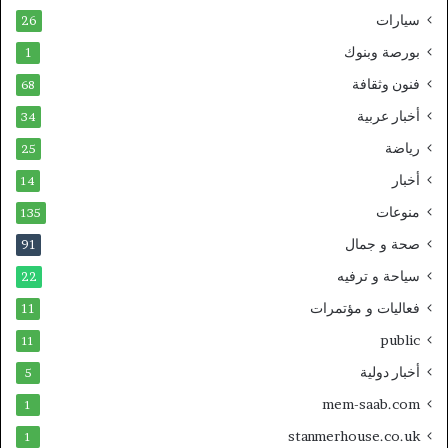
سيارات
26
بورصة وبنوك
1
فنون وثقافة
68
أخبار عربية
34
رياضة
25
أخبار
14
منوعات
135
صحة و جمال
91
سياحة و ترفيه
22
فعاليات و مؤتمرات
11
public
11
أخبار دولية
5
mem-saab.com
1
stanmerhouse.co.uk
1