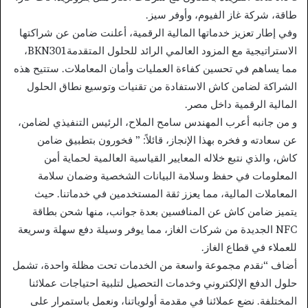
طاقة، شركة غاز الفيوم، وأوفر سيز.
وفي إطار تعزيز خدماتها المالية الرقمية، أعلنت ضامن عن شراكتها
الاستراتيجية مع المزود العالمي الرائد للحلول المتقدمةBKN301،
مما يساهم في تحسين كفاءة العمليات وأمان المعاملات. ستتيح هذه
الشراكة لضامن كاش الاستفادة من تقنيات وتوسيع نطاق الحلول
المالية الرقمية داخل مصر.
و من جانبه أعرب المهندس سامح الملاح، الرئيس التنفيذي لضامن،
عن سعادته و فخره بهذا الإنجاز، قائلاً: ” فخورون بتطبيق ضامن
كاش، والذي نتبع خلاله المعايير القياسية العالمية لحماية أمن
المعلومات في حفظ وسلامة البيانات الشخصية وضمان سلامة
المعاملات المالية، مما يعزز ثقة المستخدمين في خدماتنا. حيث
يتميز ضامن كاش عن المنافسين بعدة جوانب، منها شحن بطاقة
NFC الجديدة من شركات الغاز، مما يوفر وسيلة دفع سهلة وسريعة
للعملاء في قطاع الغاز.
أضاف “نقدم مجموعة واسعة من الخدمات تحت مظلة واحدة، تشمل
حلول الدفع الإلكتروني وخدمات التحصيل لتلبية احتياجات عملائنا
المختلفة. نضع عملائنا في مقدمة أولوياتنا، ونعمل باستمرار على