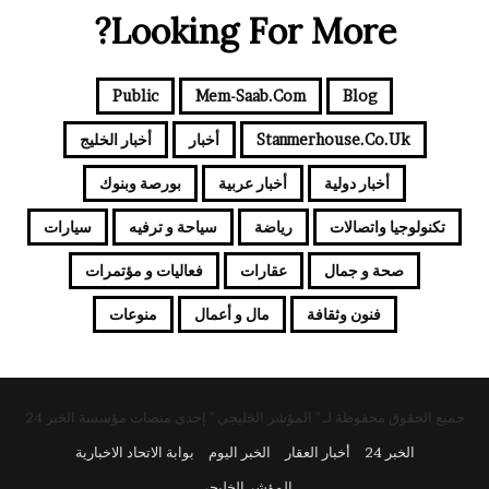
Looking For More?
Public
Mem-Saab.com
Blog
Stanmerhouse.co.uk
أخبار
أخبار الخليج
أخبار دولية
أخبار عربية
بورصة وبنوك
تكنولوجيا واتصالات
رياضة
سياحة و ترفيه
سيارات
صحة و جمال
عقارات
فعاليات و مؤتمرات
فنون وثقافة
مال و أعمال
منوعات
جميع الحقوق محفوظة لـ " المؤشر الخليجي " إحدى منصات مؤسسة الخبر 24
الخبر 24
أخبار العقار
الخبر اليوم
بوابة الاتحاد الاخبارية
المؤشر الخليجي