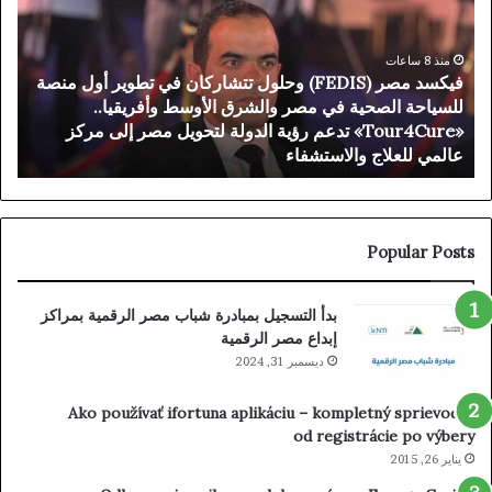
وحلول
ion
تتشاركان
ers
في
منذ 8 ساعات
فيكسد مصر (FEDIS) وحلول تتشاركان في تطوير أول منصة
تطوير
للسياحة الصحية في مصر والشرق الأوسط وأفريقيا..
أول
«Tour4Cure» تدعم رؤية الدولة لتحويل مصر إلى مركز
منصة
عالمي للعلاج والاستشفاء
s
للسياحة
الصحية
في
مصر
والشرق
Popular Posts
الأوسط
وأفريقيا..
بدأ التسجيل بمبادرة شباب مصر الرقمية بمراكز
«Tour4Cure»
إبداع مصر الرقمية
تدعم
رؤية
ديسمبر 31, 2024
الدولة
لتحويل
Ako používať ifortuna aplikáciu – kompletný sprievodca
مصر
od registrácie po výbery
إلى
يناير 26, 2015
مركز