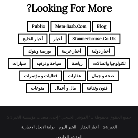
Looking For More?
Public
Mem-Saab.com
Blog
Stanmerhouse.co.uk
أخبار
أخبار الخليج
أخبار دولية
أخبار عربية
بورصة وبنوك
تكنولوجيا واتصالات
رياضة
سياحة و ترفيه
سيارات
صحة و جمال
عقارات
فعاليات و مؤتمرات
فنون وثقافة
مال و أعمال
منوعات
جميع الحقوق محفوظة لـ " المؤشر الخليجي " إحدى منصات مؤسسة الخبر 24
الخبر 24
أخبار العقار
الخبر اليوم
بوابة الاتحاد الاخبارية
المؤشر الخليجي