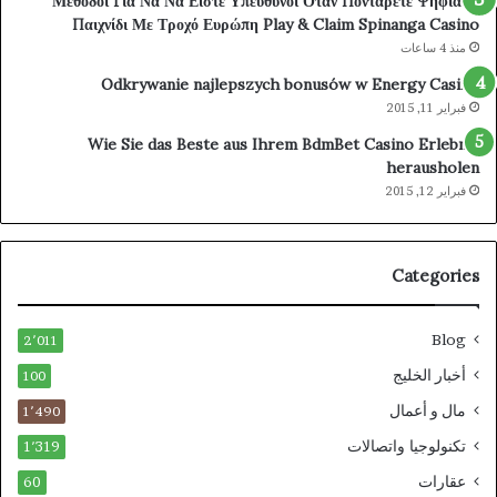
Μέθοδοι Για Να Να Είστε Υπεύθυνοι Όταν Ποντάρετε Ψηφιακά
Παιχνίδι Με Τροχό Ευρώπη Play & Claim Spinanga Casino
منذ 4 ساعات
Odkrywanie najlepszych bonusów w Energy Casino
فبراير 11, 2015
Wie Sie das Beste aus Ihrem BdmBet Casino Erlebnis
herausholen
فبراير 12, 2015
Categories
Blog
2٬011
أخبار الخليج
100
مال و أعمال
1٬490
تكنولوجيا واتصالات
1٬319
عقارات
60