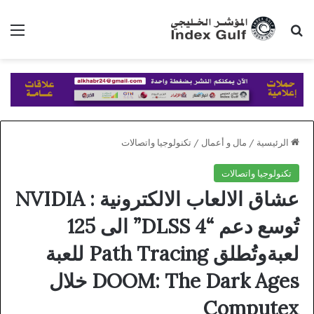
بحث عن
الق
الرئيسية
/
مال و أعمال
/
تكنولوجيا واتصالات
تكنولوجيا واتصالات
عشاق الالعاب الالكترونية : NVIDIA
تُوسع دعم “DLSS 4” الى 125
لعبةوتُطلق Path Tracing للعبة
DOOM: The Dark Ages خلال
Computex