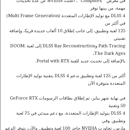
في معرض ” Computex “، أعلنت NVIDIA عن عدة تحديثات
مهمة، من بينها توفر
DLSS 4 مع توليد الإطارات المتعددة (Multi Frame Generation)
في أكثر من
125 لعبة وتطبيق، إلى جانب إطلاق 10 ألعاب جديدة قريبًا، وإضافة
تقنيتي
Path Tracing وDLSS Ray Reconstruction إلى لعبة DOOM:
The Dark Ages،
بالإضافة إلى تحديث جديد للعبة Portal with RTX.
أكثر من 125 لعبة وتطبيق بدعم DLSS 4 بتقنية توليد الإطارات
المتعددة متوفرة الآن
في نهاية شهر يناير، تم إطلاق بطاقات الرسومات GeForce RTX
50 وتقنية
DLSS 4 بتوليد الإطارات المتعددة، مع دعم مبدئي في 75 لعبة
وتطبيق. وفي
مارس، تجاوزت NVIDIA حاجز 100 لعبة وتطبيق. والآن، يتوفر الدعم