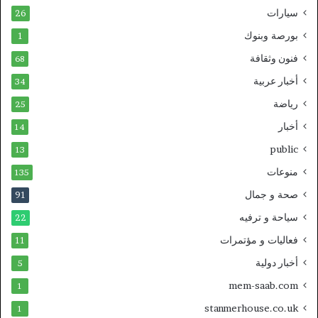
سيارات
26
بورصة وبنوك
1
فنون وثقافة
68
أخبار عربية
34
رياضة
25
أخبار
14
public
13
منوعات
135
صحة و جمال
91
سياحة و ترفيه
22
فعاليات و مؤتمرات
11
أخبار دولية
5
mem-saab.com
1
stanmerhouse.co.uk
1