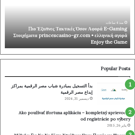
Inter-
Group
Communication
InPlay
منذ 4 ساعات
up Communication InPlay
Πιο Έξυπνες Τακτικές
Cassino
cribe _ Norway Try Your
Στοιχήματα princescasino-gr
Customer
ww.instant-casinoer.com/
Subscribe
_
Norway
Try
Your
Popular Posts
Luck
https://www.instant-
بدأ التسجيل بمبادرة شباب مصر الرقمية بمراكز
casinoer.com/
إبداع مصر الرقمية
ديسمبر 31, 2024
Ako používať ifortuna aplikáciu – kompletný sprievodca
od registrácie po výbery
يناير 26, 2015