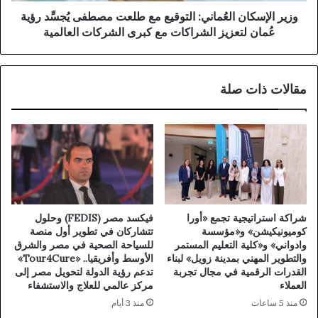
وزير الإسكان العُماني: التوقيع مع طلعت مصطفى يُجسِّد رؤية
عُمان لتعزيز الشراكات مع كبرى الشركات العالمية
مقالات ذات صلة
شراكة استراتيجية تجمع «أورا
فيكسد مصر (FEDIS) وحلول
كوميونيكيشن» و«مؤسسة
تتشاركان في تطوير أول منصة
وادواني» و«كلية التعليم المستمر
للسياحة الصحية في مصر والشرق
والتطوير المهني بمدينة زويل» لبناء
الأوسط وأفريقيا.. «Tour4Cure»
القدرات الرقمية في مجال تجربة
تدعم رؤية الدولة لتحويل مصر إلى
العملاء
مركز عالمي للعلاج والاستشفاء
منذ 5 ساعات
منذ 3 أيام