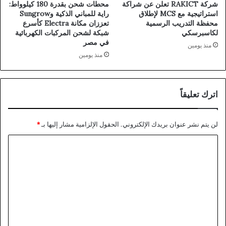
شركة RAKICT تعلن عن شراكة
محطات شحن بقدرة 180 كيلوواط:
استراتيجية مع MCS لإطلاق
راية للمباني الذكية وSungrow
محفظة التدريب الرسمية
تعززان مكانة Electra كأسرع
لكاسبرسكي
شبكة لشحن المركبات الكهربائية
في مصر
منذ يومين
منذ يومين
اترك تعليقاً
لن يتم نشر عنوان بريدك الإلكتروني.
الحقول الإلزامية مشار إليها بـ
*
ا
ل
ت
ع
ل
ي