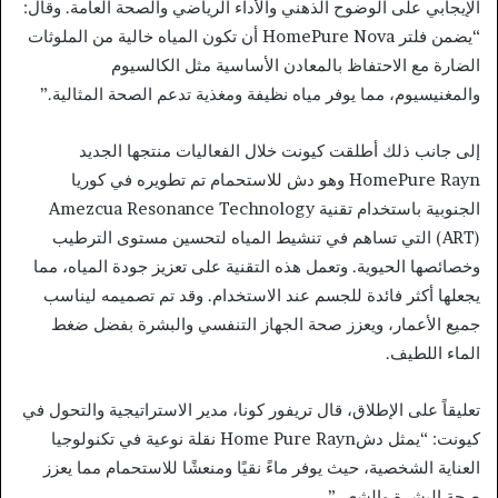
الإيجابي على الوضوح الذهني والأداء الرياضي والصحة العامة. وقال:
“يضمن فلتر HomePure Nova أن تكون المياه خالية من الملوثات
الضارة مع الاحتفاظ بالمعادن الأساسية مثل الكالسيوم
والمغنيسيوم، مما يوفر مياه نظيفة ومغذية تدعم الصحة المثالية.”
إلى جانب ذلك أطلقت كيونت خلال الفعاليات منتجها الجديد
HomePure Rayn وهو دش للاستحمام تم تطويره في كوريا
الجنوبية باستخدام تقنية Amezcua Resonance Technology
(ART) التي تساهم في تنشيط المياه لتحسين مستوى الترطيب
وخصائصها الحيوية. وتعمل هذه التقنية على تعزيز جودة المياه، مما
يجعلها أكثر فائدة للجسم عند الاستخدام. وقد تم تصميمه ليناسب
جميع الأعمار، ويعزز صحة الجهاز التنفسي والبشرة بفضل ضغط
الماء اللطيف.
تعليقاً على الإطلاق، قال تريفور كونا، مدير الاستراتيجية والتحول في
كيونت: “يمثل دشHome Pure Rayn نقلة نوعية في تكنولوجيا
العناية الشخصية، حيث يوفر ماءً نقيًا ومنعشًا للاستحمام مما يعزز
صحة البشرة والشعر.”