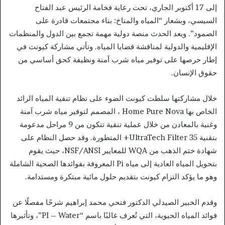
إلى 17 أكتوبر الجاري، تحت رعاية فخامة الرئيس عبد الفتاح
السيسي، وبشعار “المياه والمناخ: بناء مجتمعات قادرة على
الصمود”. ويعد الحدث منصة دولية مهمة تجمع بين الدول والمنظمات
الإقليمية والدولية لمناقشة قضايا المياه. وتأتي مشاركة كيونت في
إطار حرصها على توفير مياه شرب آمنة ونظيفة كحق أساسي من
حقوق الإنسان.
خلال مشاركتها سلطت كيونت الضوء على نظام تنقية المياه الرائد
الخاص بها Home Pure Nova ، المصمم لتوفير مياه شرب آمنة
وغنية بالمعادن من خلال عملية تنقية تتكون من 9 مراحل مدعومة
بتقنية UltraTech Filter 35+ المتطورة. وقد حصل النظام على
شهادة ختم الذهب من WQA للمعايير NSF/ANSI، حيث يقوم
بتحويل المياه العادية إلى مياه Pi المعروفة بفوائدها الصحية الشاملة
وهو ما يؤكد التزام كيونت بتقديم حلول مائية مبتكرة ومستدامة.
وقدم الخبير الصيدلي الدكتور فتحي محمد إبراهيم شرحًا مفصلًا عن
فوائد المياه الحيوية، التي تُعرف غالبًا باسم “PI – Water”، وتأثيرها