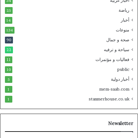
أخبار عربية
34
رياضة
25
أخبار
14
منوعات
134
صحة و جمال
90
سياحة و ترفيه
22
فعاليات و مؤتمرات
11
public
10
أخبار دولية
5
mem-saab.com
1
stanmerhouse.co.uk
1
Newsletter