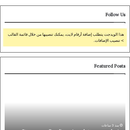
Follow Us
هذا الويدجت يتطلب إضافة أرقام لايت، يمكنك تنصيبها من خلال قائمة القالب
> تنصيب الإضافات.
Featured Posts
alz
Stonevegas
ino
Przeliczanie
es:
walut
gia
przy
és
wypłacie:
lés
Prawdziwy
koszt
منذ 3 ساعات