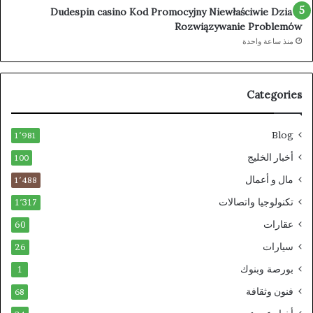
Dudespin casino Kod Promocyjny Niewłaściwie Działa:
Rozwiązywanie Problemów
منذ ساعة واحدة
Categories
Blog
1٬981
أخبار الخليج
100
مال و أعمال
1٬488
تكنولوجيا واتصالات
1٬317
عقارات
60
سيارات
26
بورصة وبنوك
1
فنون وثقافة
68