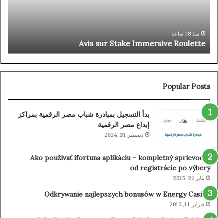
◦
NO
ign
p
Up
منذ 18 ساعة
m
Avis sur Stake Immersive Roulette
day
ta-
com
Popular Posts
بدأ التسجيل بمبادرة شباب مصر الرقمية بمراكز
إبداع مصر الرقمية
ديسمبر 31, 2024
Ako používať ifortuna aplikáciu – kompletný sprievodca
od registrácie po výbery
يناير 26, 2015
Odkrywanie najlepszych bonusów w Energy Casino
فبراير 11, 2015