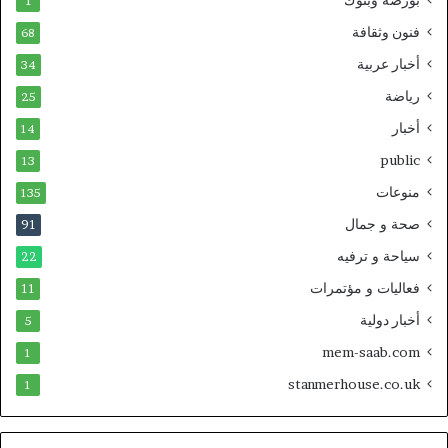
1
فنون وثقافة
68
أخبار عربية
34
رياضة
25
أخبار
14
public
13
منوعات
135
صحة و جمال
91
سياحة و ترفيه
22
فعاليات و مؤتمرات
11
أخبار دولية
5
mem-saab.com
1
stanmerhouse.co.uk
1