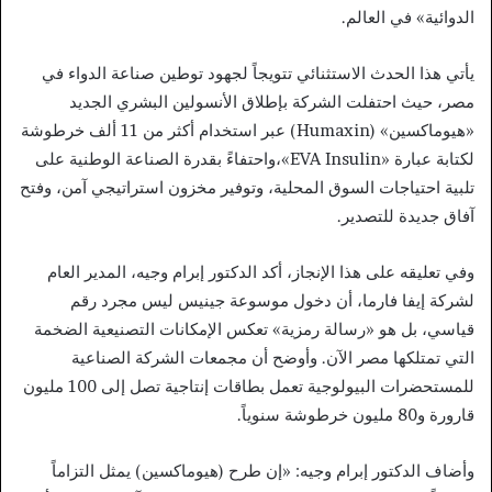
الدوائية» في العالم.
يأتي هذا الحدث الاستثنائي تتويجاً لجهود توطين صناعة الدواء في
مصر، حيث احتفلت الشركة بإطلاق الأنسولين البشري الجديد
«هيوماكسين» (Humaxin) عبر استخدام أكثر من 11 ألف خرطوشة
لكتابة عبارة «EVA Insulin»،واحتفاءً بقدرة الصناعة الوطنية على
تلبية احتياجات السوق المحلية، وتوفير مخزون استراتيجي آمن، وفتح
آفاق جديدة للتصدير.
وفي تعليقه على هذا الإنجاز، أكد الدكتور إبرام وجيه، المدير العام
لشركة إيفا فارما، أن دخول موسوعة جينيس ليس مجرد رقم
قياسي، بل هو «رسالة رمزية» تعكس الإمكانات التصنيعية الضخمة
التي تمتلكها مصر الآن. وأوضح أن مجمعات الشركة الصناعية
للمستحضرات البيولوجية تعمل بطاقات إنتاجية تصل إلى 100 مليون
قارورة و80 مليون خرطوشة سنوياً.
وأضاف الدكتور إبرام وجيه: «إن طرح (هيوماكسين) يمثل التزاماً