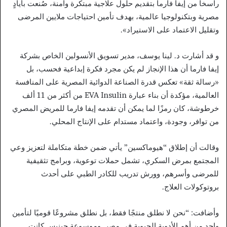
راسخاً من إيفا فارما بتقديم حلول علاجية مبتكرة وآمنة، صُنعت بأيادٍ
مصرية وبتكنولوجيا عالمية، بهدف تأمين احتياجات ملايين المرضى
وتقليل الاعتماد على الاستيراد».
و قد أشارت د. لينا يوسف، مدير تسويق الأنسولين الخاص بشركة
إيفا فارما أن هذا الإنجاز لم يكن مجرد فكرة إبداعية فحسب، بل
«رسالة ثقة» تعكس قدرة الصناعة الدوائية المصرية على المنافسة
العالمية، مؤكدة أن بناء عبارة EVA Insulin من أكثر من 11 ألف
خرطوشة، كان رمزًا لما يمكن أن تقدمه إيفا فارما للمريض المصري
من توافر، وجودة، واعتماد مستدام على الإنتاج المحلي.
وقالت أن إطلاق “هيوماكسين” يأتي ضمن خطة متكاملة لتعزيز وعي
المجتمع بمرض السكري، تشمل حملات توعوية، وبرامج تثقيفية
للمرضى وأسرهم، وورش تدريب للكادر الطبي على أحدث
بروتوكولات العلاج.
وأضافت: “نحن لا نطلق منتجًا فقط، بل نطلق مشروعًا قوميًا لتأمين
واحد من أهم الأدوية الحيوية في مصر. وموسوعة جينيس كانت