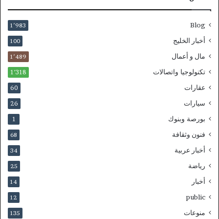
Blog
1٬983
أخبار الخليج
100
مال و أعمال
1٬489
تكنولوجيا واتصالات
1٬318
عقارات
60
سيارات
26
بورصة وبنوك
1
فنون وثقافة
68
أخبار عربية
34
رياضة
25
أخبار
14
public
12
منوعات
135