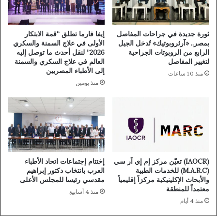
ثورة جديدة في جراحات المفاصل
إيفا فارما تطلق “قمة الابتكار
بمصر.. «آرثروبوتيك» تُدخل الجيل
الأولى في علاج السمنة والسكري
الرابع من الروبوتات الجراحية
2026” لنقل أحدث ما توصل إليه
لتغيير المفاصل
العالم في علاج السكري والسمنة
إلى الأطباء المصريين
منذ 10 ساعات
منذ يومين
(IAOCR) تعيّن مركز إم إي آر سي
إختتام إجتماعات اتحاد الأطباء
(M.A.R.C) للخدمات الطبية
العرب بانتخاب دكتور إبراهيم
والأبحاث الإكلينيكية مركزاً إقليمياً
مقدسي رئيسا للمجلس الأعلى
معتمداً للمنطقة
منذ 4 أسابيع
منذ 4 أيام