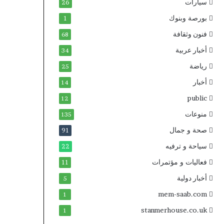
سيارات
26
بورصة وبنوك
1
فنون وثقافة
68
أخبار عربية
34
رياضة
25
أخبار
14
public
12
منوعات
135
صحة و جمال
91
سياحة و ترفيه
22
فعاليات و مؤتمرات
11
أخبار دولية
5
mem-saab.com
1
stanmerhouse.co.uk
1