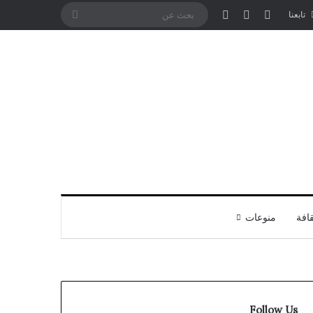
تسجيل الدخول
مقال عشوائي
إضافة عمود جانبي
بحث
تابعنا
عن
افة
منوعات
Follow Us