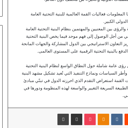
Australia: your 2026 guide
Australia:
your
لمعلومات فعاليات القمة العالمية للبنية التحتية العامة
2026
guide
لدولى الكبير.
الرؤى بين المعنيين والمهتمين بنظام البنية التحتية العامة
ي من أجل الوصول إلى فهم موحد فيما يخص البنية التحتية
يز التعاون الاستراتيجي بين الدول المشاركة والجهات المانحة
فع بالبنية التحتية الرقمية على المستوى العالمى.
 رؤى عامة شاملة حول النطاق الواسع لنظام البنية التحتية
وأطر السياسات ونماذج التنفيذ التي تُعيد تشكيل مشهد البنية
ات القمة استعراض التقدم الذي احرزته الدول في تبنّي مبادئ
ى الطبيعة السريعة التغيير والواسعة لهذه المنظومة ودورها في
ي.
يست
بوكيت
Odnoklassniki
مشاركة عبر البريد
طباعة