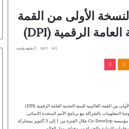
سخة الأولى من القمة
العامة الرقمية (DPI)
0
10
دقيقة واحدة
بوكيت
Odnoklassniki
Unlocking
the
best
welcome
bonuses
تنطلق غدا بالعاصمة الإدارية الجديدة فعاليات النسخة الأولى من القمة العالمية للبنية التحتية العامة الرقمية (DPI)
at
منذ ساعة واحدة
Best
يا المعلومات بالشراكة مع برنامج الأمم المتحدة الانمائى،
Unlocking the best welcome
Online
والاتحاد الدولى للاتصالات، والبنك الدولى، وبتنظيم من مؤسسة Co-Develop خلال الفترة من 1 إلى 3 أكتوبر بمشاركة
bonuses at Best Online Pokies
Lizaro Third-Pa
Pokies
ظمات الدولية والخبراء من مختلف دول العالم.