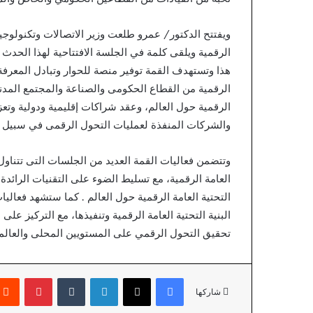
Providers
ويفتتح الدكتور/ عمرو طلعت وزير الاتصالات وتكنولوجيا ا
الرقمية ويلقى كلمة في الجلسة الافتتاحية لهذا الحدث ا
هذا وتستهدف القمة توفير منصة للحوار وتبادل المعرفة و
الرقمية من القطاع الحكومى والصناعة والمجتمع المدن
الرقمية حول العالم، وعقد شراكات إقليمية ودولية وتعز
والشركات المنفذة لعمليات التحول الرقمى في سبيل الد
وتتضمن فعاليات القمة العديد من الجلسات التى تتناول
العامة الرقمية، مع تسليط الضوء على التقنيات الرائدة 
التحتية العامة الرقمية حول العالم . كما ستشهد فعالي
البنية التحتية العامة الرقمية وتنفيذها، مع التركيز عل
تحقيق التحول الرقمي على المستويين المحلى والعالم
فيسبوك
X
لينكدإن
بينتير
شاركها