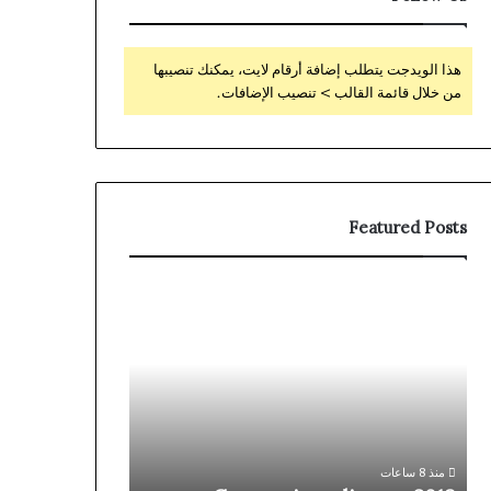
هذا الويدجت يتطلب إضافة أرقام لايت، يمكنك تنصيبها
من خلال قائمة القالب > تنصيب الإضافات.
Featured Posts
Coronavirus
ثورة
disease
جديدة
2019
في
جراحات
المفاصل
بمصر..
منذ 9 ساعات
«آرثروبوتيك»
ثورة جديدة في
تُدخل
بمصر.. «آرثروبو
منذ 8 ساعات
الجيل