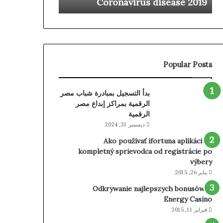
Coronavirus disease 2019
من الروبوتات ا
الرابع
من
الروبوتات
الجراحية
لتغيير
المفاصل
Popular Posts
بدأ التسجيل بمبادرة شباب مصر
الرقمية بمراكز إبداع مصر
الرقمية
ديسمبر 31, 2024
Ako používať ifortuna aplikáciu –
kompletný sprievodca od registrácie po
výbery
يناير 26, 2015
Odkrywanie najlepszych bonusów w
Energy Casino
فبراير 11, 2015