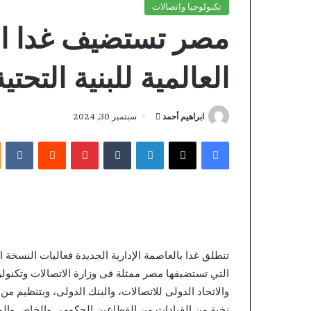
تكنولوجيا واتصالات
مصر تستضيف غدا الن
العالمية للبنية التحتية 
أرسل
ابراهيم أحمد
سبتمبر 30, 2024
بريدا
فيسبوك
X
لينكدإن
بينتيريست
إلكترونيا
Lizaro
Third-
Party
Verification
Providers
التي تستضيفها مصر ممثلة فى وزارة الاتصالات وتكنولوج
منذ 15 ساعة
rty Verification
نخبة من القيادات من القطاعين الحكومي والخاص والمن