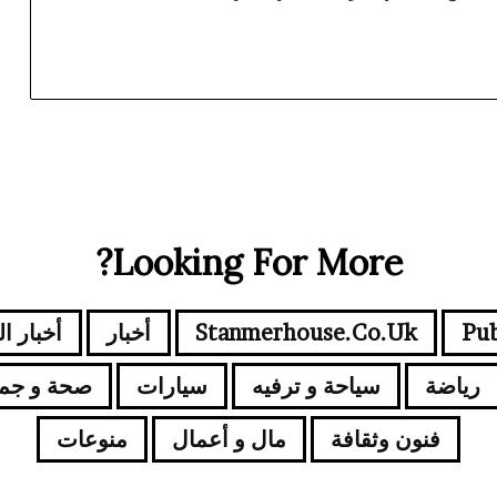
Looking For More?
Pub
Stanmerhouse.co.uk
أخبار
أخبار ا
رياضة
سياحة و ترفيه
سيارات
صحة و جم
فنون وثقافة
مال و أعمال
منوعات