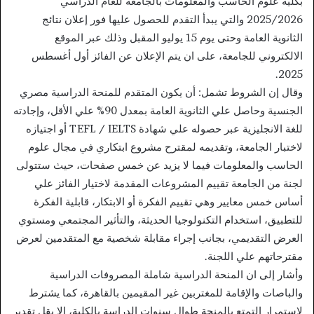
بكلية علوم الحاسب والمعلومات بالجامعة للعام الدراسي
2025/2026 والتي يبدأ التقدم للحصول عليها فور إعلان نتائج
الثانوية العامة وحتى يوم 15 يوليو المقبل وذلك عبر الموقع
الالكتروني للجامعة، على ان يتم الإعلان عن الفائز أول أغسطس
2025.
وقال إن الشروط تشمل: أن يكون المتقدم للمنحة الدراسية مصري
الجنسية وحاصل علي الثانوية العامة بمعدل 90% علي الأقل، وإجادته
للغة الانجليزية عبر حصوله علي شهادة TEFL / IELTS أو اجتيازه
لاختبار الجامعة، وتقديمه لمقترح مشروع ابتكاري في مجال علوم
الحاسب والمعلومات فيما لا يزيد عن خمس صفحات، حيث ستتولى
لجنة من الجامعة تقييم المشروعات المقدمة لاختيار الفائز علي
أساس خمس معايير وهي تقييم الفكرة أو الابتكار، قابلية الفكرة
للتطبيق، استخدام التكنولوجيا الحديثة، والتأثير المجتمعي ومستوي
العرض التقديمي، بجانب إجراء مقابلة شخصية مع المتقدمين لعرض
مقترحاتهم علي اللجنة.
وأشار إلى ان المنحة الدراسية شاملة المصروفات الدراسية
والباصات والإقامة للمغتربين غير المقيمين بالقاهرة، كما يشترط
لاستمرار التمتع بالمنحة طوال سنوات الدراسة بالكلية، إلا يقل تقدير