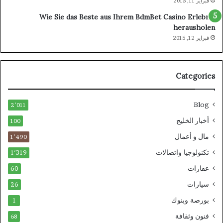
فبراير 11, 2015
Wie Sie das Beste aus Ihrem BdmBet Casino Erlebnis
herausholen
فبراير 12, 2015
Categories
Blog
2٬011
أخبار الخليج
100
مال و أعمال
1٬490
تكنولوجيا واتصالات
1٬319
عقارات
60
سيارات
26
بورصة وبنوك
1
فنون وثقافة
68