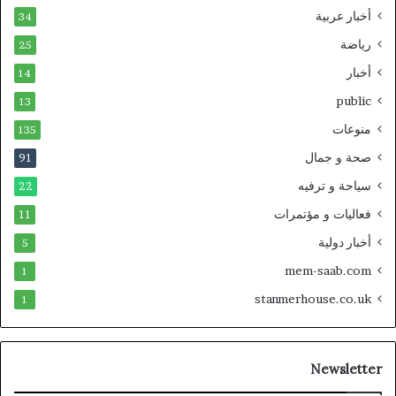
أخبار عربية
34
رياضة
25
أخبار
14
public
13
منوعات
135
صحة و جمال
91
سياحة و ترفيه
22
فعاليات و مؤتمرات
11
أخبار دولية
5
mem-saab.com
1
stanmerhouse.co.uk
1
Newsletter