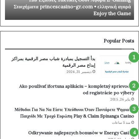
ino
Στοιχήματα
r
Στοιχήματα princescasino-gr.com • ελληνική αγορά
mer
princescasino-
/
Enjoy the Game
ibe
gr.com
_
•
way
ελληνική
Try
αγορά
our
Enjoy
Popular Posts
uck
the
nt-
Game
بدأ التسجيل بمبادرة شباب مصر الرقمية بمراكز
om/
إبداع مصر الرقمية
ديسمبر 31, 2024
Ako používať ifortuna aplikáciu – kompletný sprievodca
od registrácie po výbery
يناير 26, 2015
Μέθοδοι Για Να Να Είστε Υπεύθυνοι Όταν Ποντάρετε Ψηφιακά
Παιχνίδι Με Τροχό Ευρώπη Play & Claim Spinanga Casino
منذ 5 ساعات
Odkrywanie najlepszych bonusów w Energy Casino