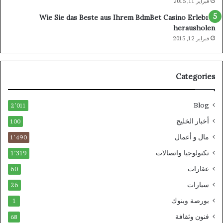
فبراير 11, 2015
Wie Sie das Beste aus Ihrem BdmBet Casino Erlebnis
herausholen
فبراير 12, 2015
Categories
Blog
2٬011
أخبار الخليج
100
مال و أعمال
1٬490
تكنولوجيا واتصالات
1٬319
عقارات
60
سيارات
26
بورصة وبنوك
1
فنون وثقافة
68