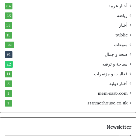
أخبار عربية
34
رياضة
25
أخبار
14
public
13
منوعات
135
صحة و جمال
91
سياحة و ترفيه
22
فعاليات و مؤتمرات
11
أخبار دولية
5
mem-saab.com
1
stanmerhouse.co.uk
1
Newsletter