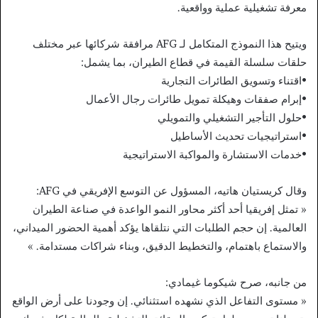
معرفة تشغيلية عملية وواقعية.
ويتيح هذا النموذج المتكامل لـ AFG مرافقة شركائها عبر مختلف
حلقات سلسلة القيمة في قطاع الطيران، بما يشمل:
​•​اقتناء وتسويق الطائرات التجارية
​•​إبرام صفقات وهيكلة تمويل طائرات رجال الأعمال
​•​حلول التأجير التشغيلي والتمويلي
​•​استراتيجيات تحديث الأساطيل
​•​خدمات الاستشارة والمواكبة الاستراتيجية
وقال كريستيان هاتيه، المسؤول عن التوسع الإفريقي في AFG:
« تمثل إفريقيا أحد أكثر محاور النمو الواعدة في صناعة الطيران
العالمية. إن حجم الطلبات التي نتلقاها يؤكد أهمية الحضور الميداني،
والاستماع باهتمام، والتخطيط الدقيق، وبناء شراكات مستدامة. »
من جانبه، صرح شيكوما غيمادي:
« مستوى التفاعل الذي نشهده استثنائي. إن وجودنا على أرض الواقع