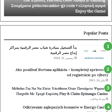
y
Πιο Έξυπνες Τακτικές Όσον Αφορά E-Gaming
ino
Στοιχήματα
r
Στοιχήματα princescasino-gr.com • ελληνική αγορά
mer
princescasino-
/
Enjoy the Game
ibe
gr.com
_
•
way
ελληνική
Try
αγορά
our
Enjoy
Popular Posts
uck
the
nt-
Game
بدأ التسجيل بمبادرة شباب مصر الرقمية بمراكز
om/
إبداع مصر الرقمية
ديسمبر 31, 2024
Ako používať ifortuna aplikáciu – kompletný sprievodca
od registrácie po výbery
يناير 26, 2015
Μέθοδοι Για Να Να Είστε Υπεύθυνοι Όταν Ποντάρετε Ψηφιακά
Παιχνίδι Με Τροχό Ευρώπη Play & Claim Spinanga Casino
منذ 6 ساعات
Odkrywanie najlepszych bonusów w Energy Casino