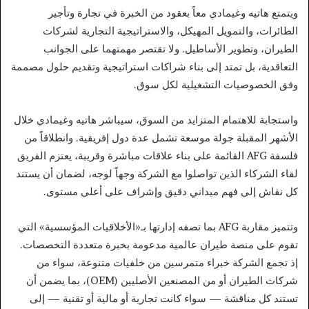
ويتمتع هاتيه وغيمادي معاً بعقود من الخبرة في تجارة وتأجير
الطائرات، والتمويل المهيكل، والاستراتيجية التجارية لشركات
الطيران، وتطوير الأساطيل. ولا تقتصر مهمتهما على الجوانب
التعاقدية، بل تمتد إلى بناء شراكات استراتيجية وتقديم حلول مصممة
وفق الخصوصيات التشغيلية لكل سوق.
واستجابة للاهتمام المتزايد من السوق، سيباشر هاتيه وغيمادي خلال
الأشهر المقبلة جولة موسعة تشمل عدة دول إفريقية. وانطلاقاً من
فلسفة AFG القائمة على بناء علاقات مباشرة وقريبة، يعتزم الفريق
لقاء الشركاء الذين تواصلوا مع الشركة وجهاً لوجه، لضمان أن يستند
كل نقاش إلى فهم ميداني دقيق وإشراف على أعلى مستوى.
وتتميز مقاربة AFG بما تصفه إدارتها بـ«الأخلاقيات المؤسسية» التي
تقوم على منصة طيران عالمية مدعومة بخبرة متعددة التخصصات.
إذ تجمع الشركة خبراء متمرسين من خلفيات متنوعة، سواء من
شركات الطيران أو من المصنعين الأصليين (OEM)، بما يضمن أن
تستند كل مناقشة — سواء كانت تجارية أو مالية أو تقنية — إلى