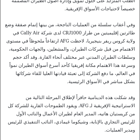
الطلب المتزايد على حلول تمويل وإدارة أصول الطيران المصممة
خصيصاً لاحتياجات الأسواق الإفريقية.
وفي أعقاب سلسلة من العمليات الناجحة، من بينها إتمام صفقة وضع
طائرتين إقليميتين من طراز CRJ1000 لدى شركة Cally Air في
ولاية كروس ريفر بنيجيريا، لاحظت AFG ارتفاعاً ملحوظاً في مستوى
الاهتمام من قبل شركات الطيران، والمشغلين، والجهات الحكومية،
وسلطات الطيران المدني عبر مختلف أنحاء القارة. وقد أكد حجم
وسرعة هذا الاهتمام مكانة إفريقيا كأحد أسرع أسواق الطيران نمواً
في العالم، ما دفع الشركة إلى تعبئة قيادتها العليا للقاء شركائها
بشكل مباشر في الأسواق الرئيسية.
وقد شكلت هذه الدينامية حافزاً لإطلاق المرحلة التالية من
الاستراتيجية الإفريقية لـ AFG. ويقود الطموحات القارية للشركة كل
من كريستيان هاتيه، المدير العام لطيران الأعمال والنائب الأول
للرئيس التجاري بالإنابة، وشيكوما غيمادي، النائب التنفيذي للرئيس
ومدير العمليات.