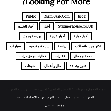
Looking For More?
Public
Mem-Saab.com
Blog
Stanmerhouse.co.uk
أخبار
أخبار الخليج
أخبار دولية
أخبار عربية
بورصة وبنوك
تكنولوجيا واتصالات
رياضة
سياحة و ترفيه
سيارات
صحة و جمال
عقارات
فعاليات و مؤتمرات
فنون وثقافة
مال و أعمال
منوعات
جميع الحقوق محفوظة لـ " المؤشر الخليجي " إحدى منصات مؤسسة الخبر 24
الخبر 24
أخبار العقار
الخبر اليوم
بوابة الاتحاد الاخبارية
المؤشر الخليجي