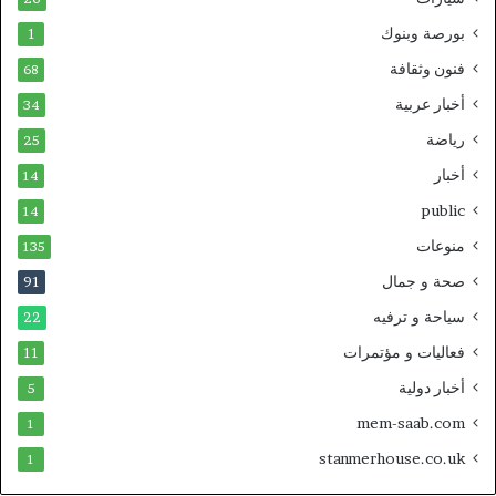
بورصة وبنوك
1
فنون وثقافة
68
أخبار عربية
34
رياضة
25
أخبار
14
public
14
منوعات
135
صحة و جمال
91
سياحة و ترفيه
22
فعاليات و مؤتمرات
11
أخبار دولية
5
mem-saab.com
1
stanmerhouse.co.uk
1