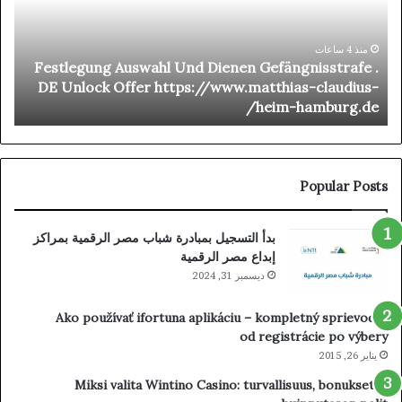
eux
Gefängnisstrafe
De
.
ard
DE
منذ 4 ساعات
t
Festlegung Auswahl Und Dienen Gefängnisstrafe .
réé
Unlock
d
DE Unlock Offer https://www.matthias-claudius-
Et
Offer
o
heim-hamburg.de/
her
https://www.matthias-
_
claudius-
one
heim-
ise
hamburg.de/
aim
Popular Posts
our
ard
بدأ التسجيل بمبادرة شباب مصر الرقمية بمراكز
ino
إبداع مصر الرقمية
ديسمبر 31, 2024
Ako používať ifortuna aplikáciu – kompletný sprievodca
od registrácie po výbery
يناير 26, 2015
Miksi valita Wintino Casino: turvallisuus, bonukset ja