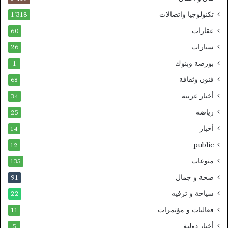
تكنولوجيا واتصالات
1٬318
عقارات
60
سيارات
26
بورصة وبنوك
1
فنون وثقافة
68
أخبار عربية
34
رياضة
25
أخبار
14
public
12
منوعات
135
صحة و جمال
91
سياحة و ترفيه
22
فعاليات و مؤتمرات
11
أخبار دولية
5