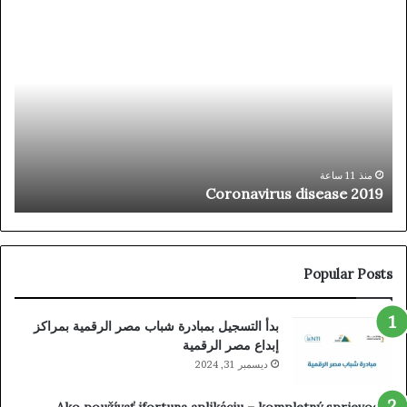
Coronavirus
ثور
disease
جدي
2019
في
جرا
الم
بمص
«آر
تُد
ث
الج
منذ 11 ساعة
Coronavirus disease 2019
ا
الرا
من
الر
الج
لتغي
Popular Posts
الم
بدأ التسجيل بمبادرة شباب مصر الرقمية بمراكز
إبداع مصر الرقمية
ديسمبر 31, 2024