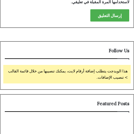
لاستخدامها المرة المقبلة في تعليقي.
Follow Us
هذا الويدجت يتطلب إضافة أرقام لايت، يمكنك تنصيبها من خلال قائمة القالب
> تنصيب الإضافات.
Featured Posts
zed
Avis
ace
sur
For
Stake