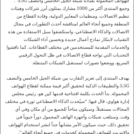
للهواتف المحمولة بقيادة شبكة الجيل الخامس والنصف 5.5G”.
وجمع المنتدى أكثر من 1000 مشارك يمثلون أبرز شركات وهيئات
تنظيم الاتصالات، ومنظمات المعايير الدولية، وقادة القطاع من
المنطقة وجميع أنحاء العالم لمناقشة أحدث التطورات في مجال
الاتصالات والذكاء الاصطناعي، واستكشفوا سبل الاستفادة من هذه
التقنيات لابتكار نماذج أعمال جديدة وتحسين أداء الشبكات
والخدمات المقدمة للمستخدمين في مختلف القطاعات. كما ناقشوا
التحديات التي تواجه قطاع الاتصالات في ظل التحول الرقمي
السريع، ووضعوا تصورات لمستقبل الشبكات المتنقلة.
يهدف المنتدى إلى تعزيز التقارب بين شبكة الجيل الخامس والنصف
5.5G والتطبيقات الذكية لتحقيق أكبر قيمة ممكنة لقطاع الهواتف
المحمولة. بدأ الحدث بكلمة افتتاحية قدمها كين هو، رئيس مجلس
إدارة هواوي، قال فيها: “سيُحدث الذكاء الاصطناعي ثورة في مختلف
المجالات مستقبلاً، وسيكون متاحاً للجميع من أي مكان وفي أي
وقت. وستلعب شبكات وأجهزة الهاتف المحمول دوراً حيوياً في
تحقيق ذلك، حيث سيكون الأمر مشابهاً جداً لنشر استخدام الهواتف
والإنترنت للهواتف المحمولة كخدمات في جميع أنحاء العالم”.