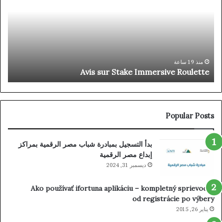
All
Immersive
ons
Roulette
◦
NO
ign
p
Up
منذ 19 ساعة
m
Avis sur Stake Immersive Roulette
day
ta-
com
Popular Posts
بدأ التسجيل بمبادرة شباب مصر الرقمية بمراكز
إبداع مصر الرقمية
ديسمبر 31, 2024
Ako používať ifortuna aplikáciu – kompletný sprievodca
od registrácie po výbery
يناير 26, 2015