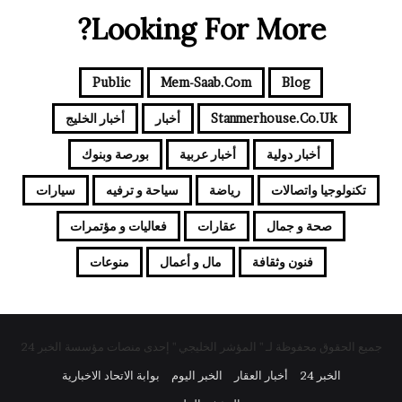
Looking For More?
Public
Mem-Saab.com
Blog
Stanmerhouse.co.uk
أخبار
أخبار الخليج
أخبار دولية
أخبار عربية
بورصة وبنوك
تكنولوجيا واتصالات
رياضة
سياحة و ترفيه
سيارات
صحة و جمال
عقارات
فعاليات و مؤتمرات
فنون وثقافة
مال و أعمال
منوعات
جميع الحقوق محفوظة لـ " المؤشر الخليجي " إحدى منصات مؤسسة الخبر 24
الخبر 24
أخبار العقار
الخبر اليوم
بوابة الاتحاد الاخبارية