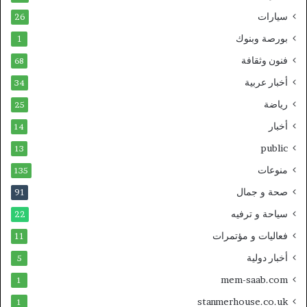
سيارات
26
بورصة وبنوك
1
فنون وثقافة
68
أخبار عربية
34
رياضة
25
أخبار
14
public
13
منوعات
135
صحة و جمال
91
سياحة و ترفيه
22
فعاليات و مؤتمرات
11
أخبار دولية
5
mem-saab.com
1
stanmerhouse.co.uk
1