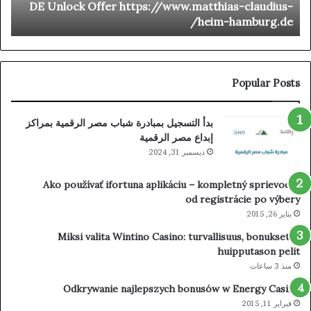
d
DE Unlock Offer https://www.matthias-claudius-
Et
Offer
o
heim-hamburg.de/
her
https://www.matthias-
_
claudius-
one
heim-
ise
hamburg.de/
aim
Popular Posts
our
ard
بدأ التسجيل بمبادرة شباب مصر الرقمية بمراكز
ino
إبداع مصر الرقمية
ديسمبر 31, 2024
Ako používať ifortuna aplikáciu – kompletný sprievodca
od registrácie po výbery
يناير 26, 2015
Miksi valita Wintino Casino: turvallisuus, bonukset ja
huipputason pelit
منذ 3 ساعات
Odkrywanie najlepszych bonusów w Energy Casino
فبراير 11, 2015