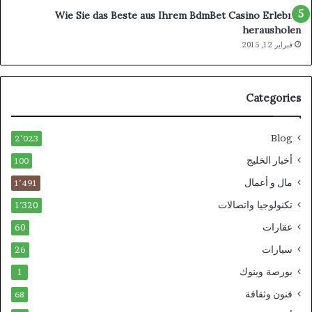
Wie Sie das Beste aus Ihrem BdmBet Casino Erlebnis
herausholen
فبراير 12, 2015
Categories
Blog
2٬023
أخبار الخليج
100
مال و أعمال
1٬491
تكنولوجيا واتصالات
1٬320
عقارات
60
سيارات
26
بورصة وبنوك
1
فنون وثقافة
68