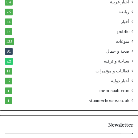
أخبار عربية
34
رياضة
25
أخبار
14
public
14
منوعات
135
صحة و جمال
91
سياحة و ترفيه
22
فعاليات و مؤتمرات
11
أخبار دولية
5
mem-saab.com
1
stanmerhouse.co.uk
1
Newsletter