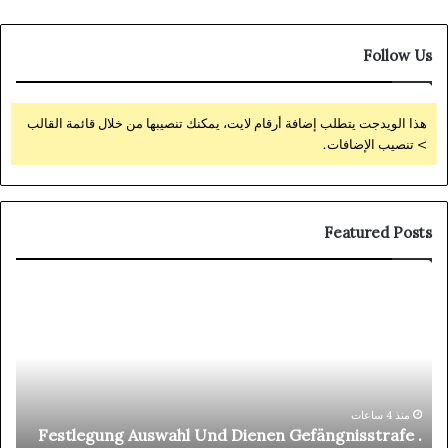
Follow Us
هذا الويدجت يتطلب إضافة أرقام لايت، يمكنك تنصيبها من خلال قائمة القالب
> تنصيب الإضافات.
Featured Posts
tre
Festlegung
IN
Auswahl
ino
Und
De
Dienen
eux
Gefängnisstrafe
De
.
ard
DE
منذ 4 ساعات
t
Festlegung Auswahl Und Dienen Gefängnisstrafe .
réé
Unlock