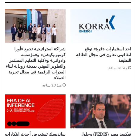
احد استثمارات «قرة» توقع
شراكة استراتيجية تجمع «أورا
اتفاقيتي تعاون في مجال الطاقة
كوميونيكيشن» و«مؤسسة
النظيفة
وادواني» و«كلية التعليم المستمر
والتطوير المهني بمدينة زويل» لبناء
منذ 13 ساعة
القدرات الرقمية في مجال تجربة
العملاء
منذ 23 ساعة
فيكسد مصر (FEDIS) وحلول
سانديسك تستعرض أحدث ابتكارات