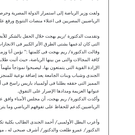
ولفت وزير الرياضة إلى استمرار الدولة المصرية وحرصه
الرياضيين المصريين فى اعتلاء منصات التتويج ورفع علم
وتقدمت الدكتورة /ريم بهجت خلال الحفل بالشكر للأب
التى كان لدعمها بشتى الطرق الأثر الكبير فى الانجازات
وقالت الدكتورة/ ريم بهجت فى كلمتها :” نؤمن أنا وزملا
كافة المجالات والتى من بينها الرياضة، حيث أثبت طلاب
الإرادة القوية التى يتمتعون بها، ليصبحوا نموذجاً مله
الجندى وشباب وبنات الجامعة يعد إضافة نوعية للمنجز
المميز التى حققه بطلنا فى أولمبياد باريس راسخ فى 
عنوانها العزيمة ومدادها الإصرار على التفوق.
وأكدت الدكتورة/ ريم بهجت، أن مجلس الأمناء وافق عل
الرياضيين.كدعم للحفاظ على تفوقهم الرياضي وما يترت
وأعرب البطل الأولمبى/ أحمد الجندى الطالب بكلية تكن
الدكتور/ عمرو طلعت والدكتور/ أشرف صبحى له ، موجه