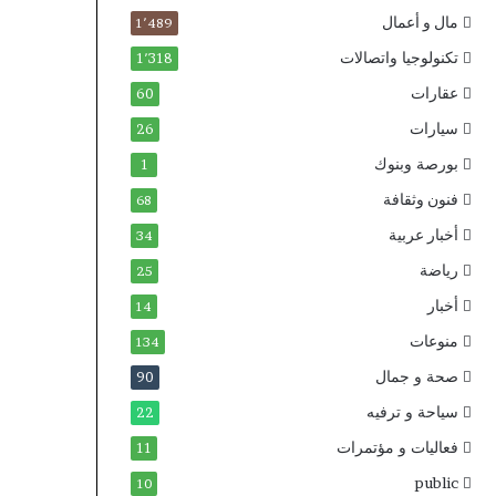
مال و أعمال
1٬489
تكنولوجيا واتصالات
1٬318
عقارات
60
سيارات
26
بورصة وبنوك
1
فنون وثقافة
68
أخبار عربية
34
رياضة
25
أخبار
14
منوعات
134
صحة و جمال
90
سياحة و ترفيه
22
فعاليات و مؤتمرات
11
public
10