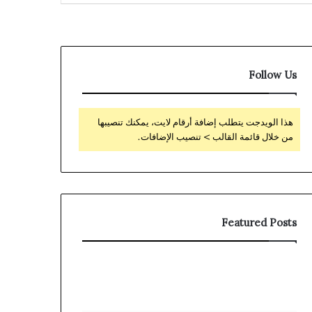
Follow Us
هذا الويدجت يتطلب إضافة أرقام لايت، يمكنك تنصيبها
من خلال قائمة القالب > تنصيب الإضافات.
Featured Posts
Hoe
Lizaro
je
Third-
het
Party
ن
welkomstbonus
Verification