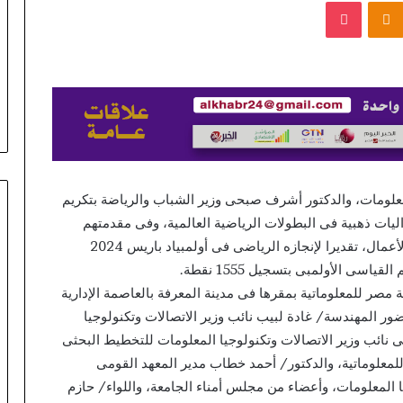
بوكيت
Odnoklassniki
تتشاركان
في تطوير أول منصة للسياحة الصحية
في
في مصر والشرق الأوسط وأفريقيا..
تطوير
«Tour4Cure» تدعم رؤية الدولة
أول
Stonevegas Prz
لتحويل مصر إلى مركز عالمي للعلاج
منصة
przy wypłacie: 
والاستشفاء
للسياحة
الصحية
في
مصر
والشرق
لمعلومات، والدكتور أشرف صبحى وزير الشباب والرياضة بتكريم
الأوسط
وأفريقيا..
يات ذهبية فى البطولات الرياضية العالمية، وفى مقدمتهم
«Tour4Cure»
البطل الأولمبى أحمد الجندى الطالب بكلية تكنولوجيا الأعمال، تقديرا لإنجازه الرياضى فى أولمبياد باريس 2024
تدعم
سى الأولمبى بتسجيل 1555 نقطة.
رؤية
 مصر للمعلوماتية بمقرها فى مدينة المعرفة بالعاصمة الإدارية
الدولة
لتحويل
ضور المهندسة/ غادة لبيب نائب وزير الاتصالات وتكنولوجيا
مصر
نائب وزير الاتصالات وتكنولوجيا المعلومات للتخطيط البحثى
إلى
معلوماتية، والدكتور/ أحمد خطاب مدير المعهد القومى
مركز
ا المعلومات، وأعضاء من مجلس أمناء الجامعة، واللواء/ حازم
عالمي