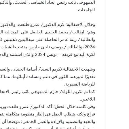
الدمهوجى نائب رئيس اتحاد الخماسى الحديث، والدكت
للجامعات.
وخلال الاحتفالية؛ كرم الدكتور/ عمرو طلعت، والدكت
والطالبة/ زينة عامر الحاصلة على ميداليتين ذهبيتين 
2024، والطالب/ يوسف ناجى حارس منتخب الشباب ل
لكرة اليد مع فريقه – تونس 2024 والذي استلمه والده نيابة عنه.
وشهدت الاحتفالية تكريم السيد/ أسامة الجندى، والس
تقديرًا لدورهما الكبير فى دعم ومساندة أبنائهما، مما كا
للرياضة المصرية.
كما تم تكريم اللواء/ حازم الدمهوجى نائب رئيس الا
اللاعبين.
وفى كلمته خلال الحفل؛ أكد الدكتور/ عمرو طلعت وزير ا
فراغ ولكنه يتطلب العمل فى إطار منظومة متكاملة يتم 
والجهد والتصميم والإرادة والعمل الجمعى؛ موضحا أن ا
حيث أثبت أن النجاح لا يأتى صدفة ولكنه ثمرة تضافر