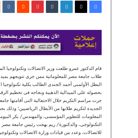
فيسبوك
X
لينكدإن
بينتيريست
wypłacie:
إلكترونيا
Prawdziwy
koszt
منذ 10 ساعات
eliczanie walut
Prawdziwy koszt
قام الدكتور عمرو طلعت وزير الاتصالات وتكنولوجيا ا
طلاب جامعة مصر للمعلوماتية ممن جرى تتويجهم بميدال
بحصوله على الميدالية الذهبية ونجاحه فى تحطيم الرقم القيا
جرت مراسم التكريم خلال الاحتفالية التى أقامتها جامعة
الجديدة لتكريم طلابها من الأبطال الرياضيين؛ وذلك بح
المعلومات للتطوير المؤسسى، والمهندس/ بكر البيومى 
التكنولوجى، والدكتورة/ ريم بهجت رئيس جامعة مصر لل
للاتصالات، وعدد من قيادات وزارة الاتصالات وتكنولوجي