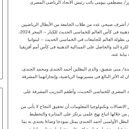
للعلاج
ور/ مصطفى بيومى نائب رئيس الاتحاد الرياضى المصرى
والاستشفاء
ور/ أشرف صبحى عدد من طلاب الجامعة من الأبطال الرياضيين
وهم: الطالب/ محمد الجندى الحاصل على الميدالية الذهبية فى كأس العالم للخماسى الحديث للكبار – المجر 2024،
فى بطولة العالم للجامعات فى الخماسى الحديث – ليتوانيا
كرة اليد والحاصل على الميدالية الذهبية فى كأس أمم أفريقيا
يدة/ منى شفيق، والدى البطلين أحمد الجندى ومحمد الجندى،
ن له الأثر البالغ فى مسيرتهما الرياضية، وإنجازاتهما المشرفة
تحاد المصرى للخماسى الحديث، وأطقم التدريب المشرفة على
لاتصالات وتكنولوجيا المعلومات أن تحقيق النجاح لا يأتى من
من خلالها اتباع نهج علمى يرتكز على المثابرة والتخطيط
لبطل الأولمبى أحمد الجندى يمثل نموذجا وضاءا يحتذى به بما
 عدة عناصر تشمل عمل شاق وعلم وتخطيط وتنظيم وإدارة