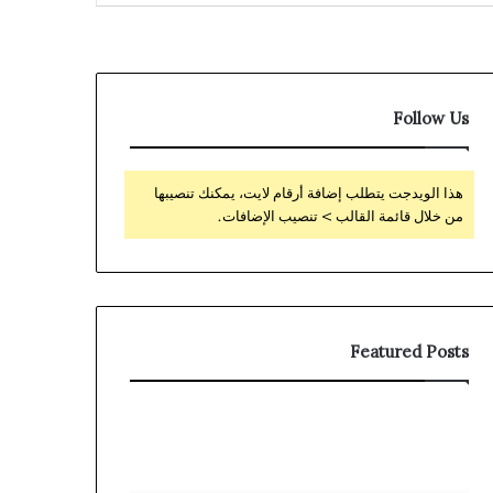
Follow Us
هذا الويدجت يتطلب إضافة أرقام لايت، يمكنك تنصيبها
من خلال قائمة القالب > تنصيب الإضافات.
Featured Posts
Localized
Avis
Interface
sur
For
Stake
All
Immersive