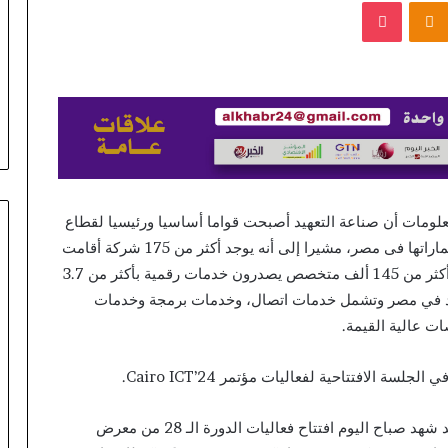
بوكيت
Odnoklassniki
lépésről
lépésre
منذ 16 ساعة
a
Magyar Online Casino
nyeremények
kezdőknek: lépésről lépésre a
Eternal Slots 
világába
nyeremények világába
Casino – Norway
معلومات أن صناعة التعهيد أصبحت قواما أساسيا ورئيسيا لقطاع
الاتصالات وتكنولوجيا المعلومات وتشهد تناميا في استثماراتها فى مصر، مشيرا إلى أنه يوجد أكثر من 175 شركة أقامت
أكثر من 195 مركزا للتعهيد في مصر توظف من خلالها أكثر من 145 ألف متخصص يصدرون خدمات رقمية بأكثر من 3.7
هيد في مصر وتشمل خدمات اتصال، وخدمات برمجة وخدمات
ت عالية القيمة.
الافتتاحية لفعاليات مؤتمر Cairo ICT’24.
وكان الدكتور مصطفى مدبولي رئيس مجلس الوزراء قد شهد صباح اليوم افتتاح فعاليات الدورة الـ 28 من معرض