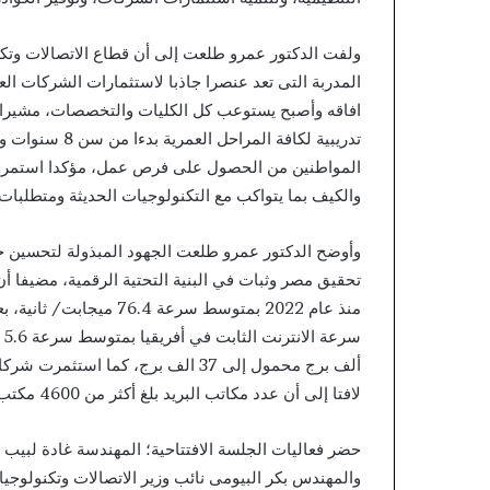
ولفت الدكتور عمرو طلعت إلى أن قطاع الاتصالات وتكنو
المدربة التى تعد عنصرا جاذبا لاستثمارات الشركات ال
افاقه وأصبح يستوعب كل الكليات والتخصصات، مشيرا إل
تدريبية لكافة 
المواطنين من الحصول على فرص عمل، مؤكدا استمرار ا
والكيف بما يتواكب مع التكنولوجيات الحديثة ومتطلب
وأوضح الدكتور عمرو طلعت الجهود المبذولة لتحسين خ
تحقيق مصر وثبات في البنية التحتية الرقمية، مضيفا أ
لافتا إلى أن عدد مكاتب البريد بلغ أكثر من 4600 مكتب وتم تطوير أكثر من 90 % منها.
حضر فعاليات الجلسة الافتتاحية؛ المهندسة غادة لبيب 
والمهندس بكر البيومى نائب وزير الاتصالات وتكنولوجي