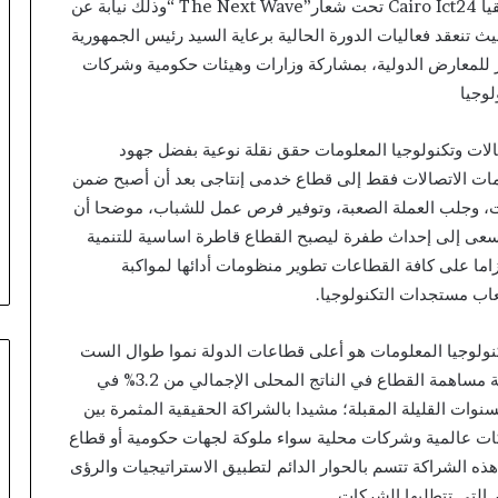
ومؤتمر مصر الدولى للتكنولوجيا للشرق الأوسط وأفريقيا Cairo Ict24 تحت شعار”The Next Wave “وذلك نيابة عن
 تنعقد فعاليات الدورة الحالية برعاية السيد رئيس الجمهورية
الجاري، بمركز مصر للمعارض الدولية، بمشاركة وزارات وهيئات حكومية وشركات
لوجيا
لات وتكنولوجيا المعلومات حقق نقلة نوعية بفضل جهود
مات الاتصالات فقط إلى قطاع خدمى إنتاجى بعد أن أصبح ضمن
ات، وجلب العملة الصعبة، وتوفير فرص عمل للشباب، موضحا أن
سعى إلى إحداث طفرة ليصبح القطاع قاطرة اساسية للتنمية
اما على كافة القطاعات تطوير منظومات أدائها لمواكبة
عاب مستجدات التكنولوجيا.
نولوجيا المعلومات هو أعلى قطاعات الدولة نموا طوال الست
سنوات ماضية بمعدلات نمو تتجاوز 16%، كما نمت نسبة مساهمة القطاع في الناتج المحلى الإجمالي من 3.2% في
من المستهدف أن تتجاوز 8% خلال السنوات القليلة المقبلة؛ مشيدا بالشراكة الحقيقية المثمرة بين
ات عالمية وشركات محلية سواء ملوكة لجهات حكومية أو قطاع
 الشراكة تتسم بالحوار الدائم لتطبيق الاستراتيجيات والرؤى
 التي تتطلبها الشركات.