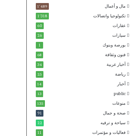
مال و أعمال
1٬489
تكنولوجيا واتصالات
1٬318
عقارات
60
سيارات
26
بورصة وبنوك
1
فنون وثقافة
68
أخبار عربية
34
رياضة
25
أخبار
14
public
13
منوعات
135
صحة و جمال
91
سياحة و ترفيه
22
فعاليات و مؤتمرات
11