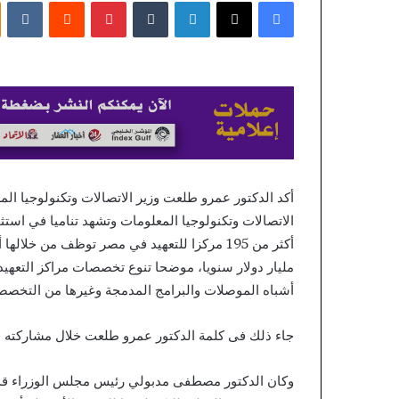
فيسبوك
X
لينكدإن
بينتيريست
DelOro
إلكترونيا
Casino
–
منذ يوم واحد
Norway
Free Chip DelOro
Join
 Join the Action
the
Action
أكد الدكتور عمرو طلعت وزير الاتصالات وتكنولوجيا ال
مليار دولار سنويا، موضحا تنوع تخصصات مراكز التع
أشباه الموصلات والبرامج المدمجة وغيرها من التخصصا
جاء ذلك فى كلمة الدكتور عمرو طلعت خلال مشاركته في الجلسة 