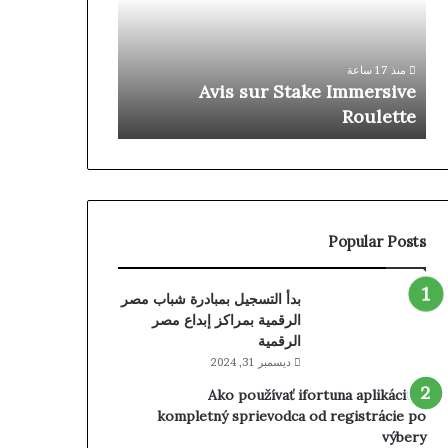
Regions
Roulette
◦
منذ يوم واحد
NO
rface For All
منذ 17 ساعة
Sign
ign Up Today
Avis sur Stake Immersive
Up
gsta-no.com
Roulette
Today
gangsta-
no.com
Popular Posts
بدأ التسجيل بمبادرة شباب مصر
الرقمية بمراكز إبداع مصر
الرقمية
ديسمبر 31, 2024
Ako používať ifortuna aplikáciu –
kompletný sprievodca od registrácie po
výbery