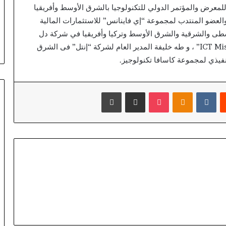
لمعرض والمؤتمر الدولي للتكنولوجيا بالشرق الأوسط وأفريقيا
دارة والعضو المنتدب لمجموعة “إي فاينانس” للاستثمارات المالية
لوسطى والشرقية والشرق الأوسط وتركيا وأفريقيا في شركة دل
تكنولوجيز، ومحمد المفتى الرئيس التنفيذي لشركة “ICT Misr” ، و طه خليفة المدير العام لشركة “إنتل” فى الشرق
نفيذي لمجموعة كاسافا تكنولوجيز.
يست
بوكيت
Odnoklassniki
مشاركة عبر البريد
طباعة