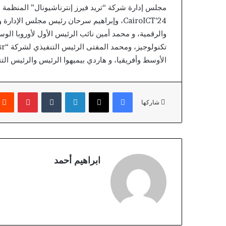
مجلس إدارة شركة “تريد فيرز إنترناشيونال” المنظمة ل
CairoICT’24، وإبراهيم سرحان رئيس مجلس الإ
والرقمية، و محمد أمين نائب الرئيس الأول لأوروبا ا
الأوسط وأفريقيا، و هاردي بيميهوا الرئيس والرئيس الت
فيسبوك
X
لينكدإن
بينتير
شاركها
ابراهيم أحمد