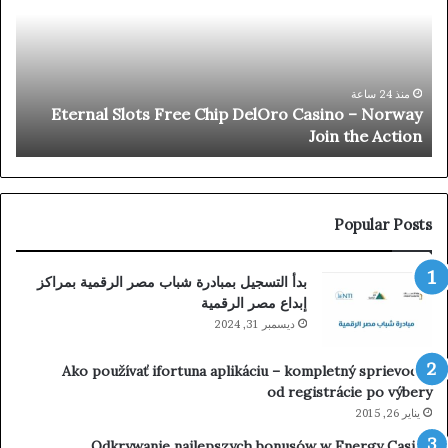
ek:
Chip
ről
DelOro
sre
Casino
a
–
yek
Norway
منذ 24 ساعة
a
Eternal Slots Free Chip DelOro Casino – Norway
ába
Join
a
Join the Action
the
Action
Popular Posts
بدأ التسجيل بمبادرة شباب مصر الرقمية بمراكز
إبداع مصر الرقمية
ديسمبر 31, 2024
Ako používať ifortuna aplikáciu – kompletný sprievodca
od registrácie po výbery
يناير 26, 2015
Odkrywanie najlepszych bonusów w Energy Casino