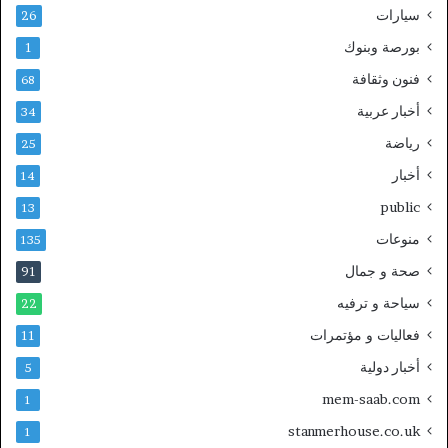
سيارات
26
بورصة وبنوك
1
فنون وثقافة
68
أخبار عربية
34
رياضة
25
أخبار
14
public
13
منوعات
135
صحة و جمال
91
سياحة و ترفيه
22
فعاليات و مؤتمرات
11
أخبار دولية
5
mem-saab.com
1
stanmerhouse.co.uk
1