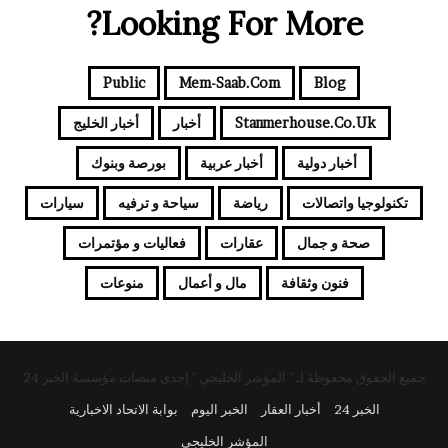
Looking For More?
Public
Mem-Saab.com
Blog
Stanmerhouse.co.uk
أخبار
أخبار الخليج
أخبار دولية
أخبار عربية
بورصة وبنوك
تكنولوجيا واتصالات
رياضة
سياحة و ترفيه
سيارات
صحة و جمال
عقارات
فعاليات و مؤتمرات
فنون وثقافة
مال و أعمال
منوعات
جميع الحقوق محفوظة لـ " المؤشر الخليجي " إحدى منصات مؤسسة الخبر 24
الخبر 24
أخبار العقار
الخبر اليوم
بوابة الاتحاد الاخبارية
المؤشر الخليجي