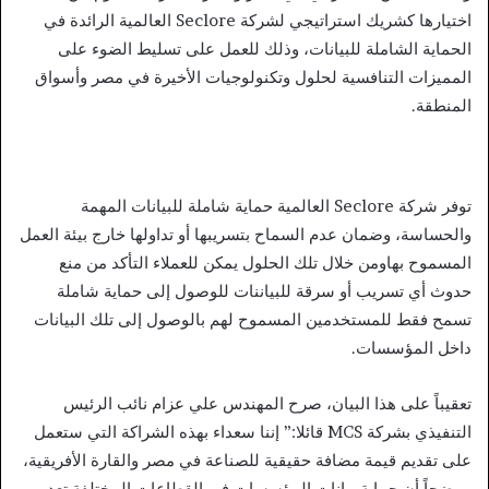
اختيارها كشريك استراتيجي لشركة Seclore العالمية الرائدة في
الحماية الشاملة للبيانات، وذلك للعمل على تسليط الضوء على
المميزات التنافسية لحلول وتكنولوجيات الأخيرة في مصر وأسواق
المنطقة.
توفر شركة Seclore العالمية حماية شاملة للبيانات المهمة
والحساسة، وضمان عدم السماح بتسريبها أو تداولها خارج بيئة العمل
المسموح بهاومن خلال تلك الحلول يمكن للعملاء التأكد من منع
حدوث أي تسريب أو سرقة للبياننات للوصول إلى حماية شاملة
تسمح فقط للمستخدمين المسموح لهم بالوصول إلى تلك البيانات
داخل المؤسسات.
تعقيباً على هذا البيان، صرح المهندس علي عزام نائب الرئيس
التنفيذي بشركة MCS قائلا:” إننا سعداء بهذه الشراكة التي ستعمل
على تقديم قيمة مضافة حقيقية للصناعة في مصر والقارة الأفريقية،
موضحاً أن حماية بيانات المؤسسات في القطاعات المختلفة تعد