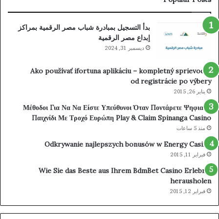
&
Unlock
aim
Offer
بدأ التسجيل بمبادرة شباب مصر الرقمية بمراكز
nga
spinbaracasinogr.com
إبداع مصر الرقمية
ino
ديسمبر 31, 2024
Ako používať ifortuna aplikáciu – kompletný sprievodca
od registrácie po výbery
يناير 26, 2015
Μέθοδοι Για Να Να Είστε Υπεύθυνοι Όταν Ποντάρετε Ψηφιακά
Παιχνίδι Με Τροχό Ευρώπη Play & Claim Spinanga Casino
منذ 5 ساعات
Odkrywanie najlepszych bonusów w Energy Casino
فبراير 11, 2015
Wie Sie das Beste aus Ihrem BdmBet Casino Erlebnis
herausholen
فبراير 12, 2015