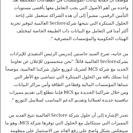
واحدة من أهم الأصول التي يجب التعامل معها بأقصى مستويات
التأمين الرقمي، مشيراً إلى أن هذه الشراكة ستعمل على إتاحة
الحلول المبتكرة التي تتيحها شركةSeclore العالمية لتوفير تجربة
أكثر أمنا في التعامل مع البيانات ذات الطبيعة الخاصة لمختلف
الهيئات الحكومية والمؤسسات المصرفية “.
من جانبه، صرح السيد جاستين إندريس الرئيس التنفيذي للإيرادات
بشركةSeclore العالمية قائلاً: “نحن متحمسون للإعلان عن تعاوننا
الجديد مع شركة MCS كشريك لتوزيع حلول شركتنا العالمية، موضحاً
إننا نمتلك باقة من الحلول المبتكرة التي تتماشى مع الأطر التي
تتبناها المؤسسات المالية وقطاعي الطاقة وأمن مراكز البيانات،
ومن خلال شراكتنا الجديدة مع MCS فإننا نتطلع إلى تقديم مميزات
تنافسية جديدة لعملائنا وتقديم الدعم المناسب لسلاسل التوزيع “.
تجدر الإشارة إلى أن حلول شركة Seclore العالمية تتيح العديد من
المميزات التي ستتكامل مع الحلول التي توفرها شركة MCS، وهو ما
سينعكس بشكل واضح على رفع العائد من الاستثمار على منظومة