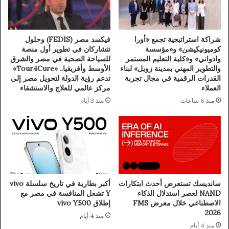
شراكة استراتيجية تجمع «أورا
فيكسد مصر (FEDIS) وحلول
كوميونيكيشن» و«مؤسسة
تتشاركان في تطوير أول منصة
وادواني» و«كلية التعليم المستمر
للسياحة الصحية في مصر والشرق
والتطوير المهني بمدينة زويل» لبناء
الأوسط وأفريقيا.. «Tour4Cure»
القدرات الرقمية في مجال تجربة
تدعم رؤية الدولة لتحويل مصر إلى
العملاء
مركز عالمي للعلاج والاستشفاء
منذ 6 ساعات
منذ 3 أيام
سانديسك تستعرض أحدث ابتكارات
أكبر بطارية في تاريخ سلسلة vivo
NAND لعصر استدلال الذكاء
Y تشعل المنافسة في مصر مع
الاصطناعي خلال معرض FMS
إطلاق vivo Y500
2026
منذ 4 أيام
منذ 4 أيام