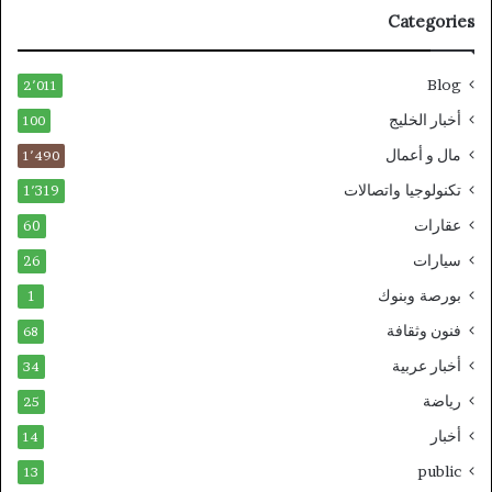
Categories
Blog
2٬011
أخبار الخليج
100
مال و أعمال
1٬490
تكنولوجيا واتصالات
1٬319
عقارات
60
سيارات
26
بورصة وبنوك
1
فنون وثقافة
68
أخبار عربية
34
رياضة
25
أخبار
14
public
13